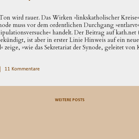
Ton wird rauer. Das Wirken »linkskatholischer Kreise« 
node muss vor dem ordentlichen Durchgang »entlarvt«
ulationsversuche« handelt. Der Beitrag auf kath.net (s
kündigt, ist aber in erster Linie Hinweis auf ein ne
l« zeige, »wie das Sekretariat der Synode, geleitet von
hat, eine eigene progressistische Agenda mit den klass
union für wiederverheiratete Geschiedene, wilde Eh
eispiel wird nicht mitgeteilt, wir müssen uns mit der 
11 Kommentare
n: »Vor allem in der Redaktion der Tagungsberichte 
eldungen eine Bedeutung zu verleihen, die sie wede
eisen besaßen.« Es kommt dem Autor nur darauf an, ein
WEITERE POSTS