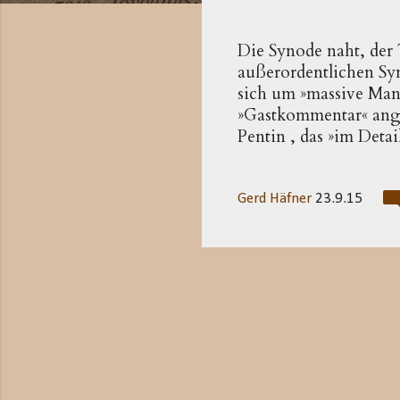
t
s
Die Synode naht, der 
außerordentlichen Sy
sich um »massive Manip
»Gastkommentar« ange
Pentin , das »im Detai
Baldisseri, versucht 
Homosexualität, Komm
durchzusetzen.« Ein B
Gerd Häfner
23.9.15
Einschätzung begnüge
entsprechenden Wortm
noch in den Arbeitskr