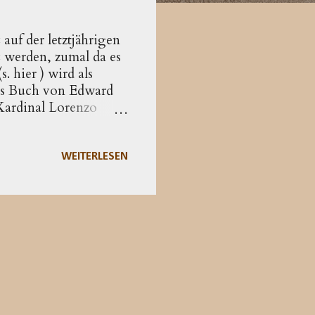
auf der letztjährigen
 werden, zumal da es
. hier ) wird als
ues Buch von Edward
 Kardinal Lorenzo
ischen Reizthemen
en usw.
pauschalen
WEITERLESEN
wurde versucht,
r in den Ansprachen
e Duftmarke zu se...