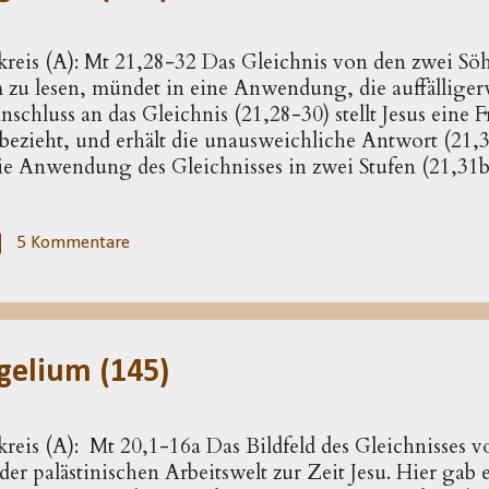
kreis (A): Mt 21,28-32 Das Gleichnis von den zwei Sö
zu lesen, mündet in eine Anwendung, die auffälliger
schluss an das Gleichnis (21,28-30) stellt Jesus eine F
 bezieht, und erhält die unausweichliche Antwort (21,3
ie Anwendung des Gleichnisses in zwei Stufen (21,31b
: Zwei Söhne werden von ihrem Vater zur Arbeit in d
h, besinnt sich dann aber und geht doch; der zweite st
 kommt es nur auf die Gegenüberstellung der untersch
5 Kommentare
beiden Söhne an. Andere, bei der erzählten Konstellat
erührt. Etwa: Wie reagiert der Vater auf die Weigeru
Sinneswandel? Sendet er den zweiten Sohn nur, weil der
gelium (145)
kreis (A): Mt 20,1-16a Das Bildfeld des Gleichnisses 
r palästinischen Arbeitswelt zur Zeit Jesu. Hier gab e