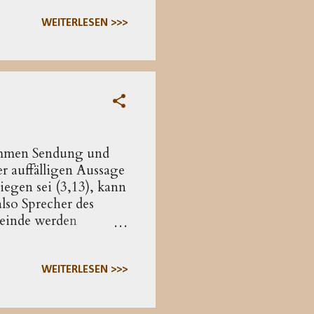
em Rahmen, dass er
 ist. Unter den
WEITERLESEN >>>
die Apostelschüler
der dritten oder
ommen Sendung und
r auffälligen Aussage
egen sei (3,13), kann
also Sprecher des
meinde werden
: In ihm verkündet
ossen wird, ein anderer
 die gnostische
WEITERLESEN >>>
alyptische Visionen
ereits im Prolog