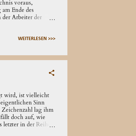
chnis voraus,
ng am Ende des
der Arbeiter der
ihm beliebt (16,15a).
ldfeldes bleibt die
b. Es wird nicht an
WEITERLESEN >>>
rn die Ohnmacht der
besitzer, der
ird, ist vielleicht
 eigentlichen Sinn
e Zeichenzahl lag ihm
fällt doch auf, wie
 letzter in der Reihe
 von Briefen an