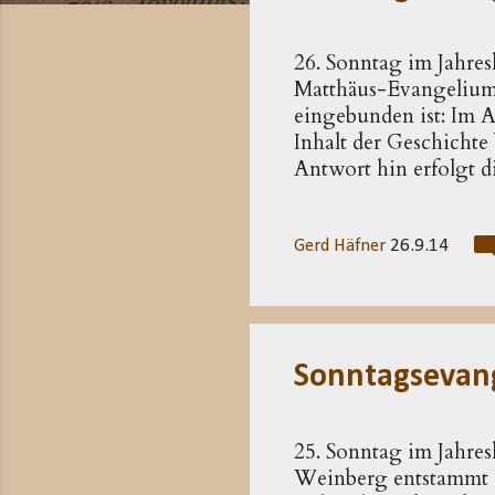
t
s
26. Sonntag im Jahres
Matthäus-Evangelium 
eingebunden ist: Im An
Inhalt der Geschichte
Antwort hin erfolgt d
ist einfach aufgebaut
Der erste weigert sic
nicht. Der Geschichte
Gerd Häfner
26.9.14
Verhaltensweisen der 
Fragen werden nicht b
Erfährt er von dessen 
Sonntagsevan
25. Sonntag im Jahres
Weinberg entstammt de