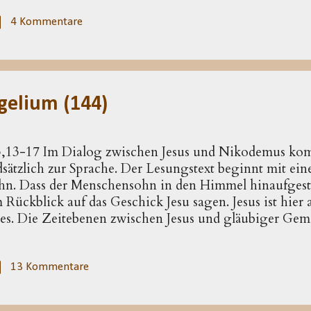
 die Abfolge. Der Brief fällt auch dadurch etwas aus d
 nicht ausschließlich, an eine Einzelperson gerichtet
4 Kommentare
ulusbriefen ist das ein einmaliger Fall. Die Briefe an 
elten der heutigen Forschung meist als Schreiben aus 
Generation, die unter dem Namen des Paulus abge...
gelium (144)
3,13-17 Im Dialog zwischen Jesus und Nikodemus k
ätzlich zur Sprache. Der Lesungstext beginnt mit eine
n. Dass der Menschensohn in den Himmel hinaufgesti
Rückblick auf das Geschick Jesu sagen. Jesus ist hier 
s. Die Zeitebenen zwischen Jesus und gläubiger Ge
a auch grundsätzlich für das Johannes-Evangelium gilt
ls entfaltete, hoheitliche Christologie. Dass ausgeschl
 sei in den Himmel hinaufgestiegen, muss nicht gegen
13 Kommentare
ieg der Seele in die obere Lichtwelt oder gegen apok
ckt sich hier die exklusive Nähe Jesu zu Gott aus, die b