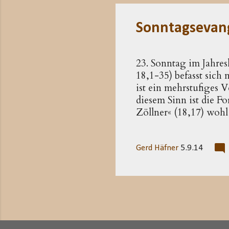
bekannt wurde. Diese 
Sonntagsevan
23. Sonntag im Jahre
18,1-35) befasst sic
ist ein mehrstufiges 
diesem Sinn ist die F
Zöllner« (18,17) wohl
Spannung zu anderen 
beruft sogar einen von
sagt, erst das Geric
Gerd Häfner
5.9.14
herbei ( 1 3,36-43 )
gesetzt. In 18,21f wi
verlorenen Schaf ( 1