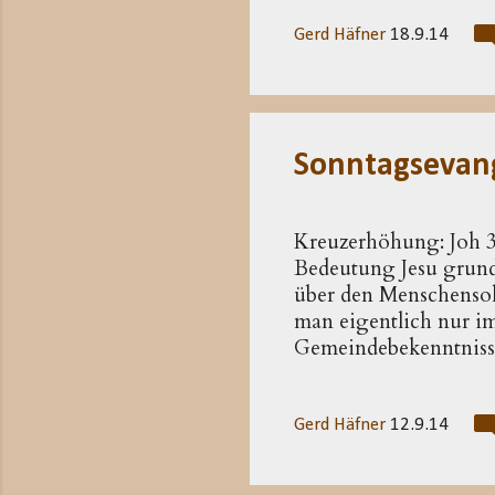
dieselben Adressaten)
vorwiegend, wenn auch
Gerd Häfner
18.9.14
unumstritten echten Pa
Timotheus und Titus g
vierten christlichen 
Sonntagsevan
Kreuzerhöhung: Joh 
Bedeutung Jesu grunds
über den Menschensoh
man eigentlich nur im 
Gemeindebekenntnisse
überblendet, wie es j
Jesus nichts anderes a
als der Menschensohn
Gerd Häfner
12.9.14
Vorstellung vom Aufst
gerichtet sein. Es drü