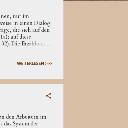
hnen, nur im
weise in einen Dialog
rage, die sich auf den
1a); auf diese
.32). Die Erzählung
en Weinberg geschickt.
immt zu – und geht
iedlichen
WEITERLESEN >>>
ion naheliegende
ng des ersten Sohnes?
...
von den Arbeitern im
s das System der