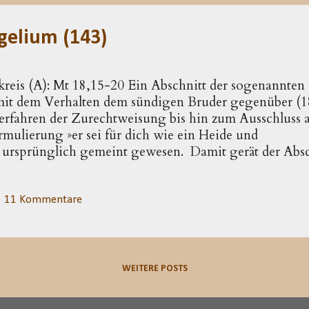
ausschließliche Verbindung wird in die Rede von Abs.
gelium (143)
skreis (A): Mt 18,15-20 Ein Abschnitt der sogenannte
h mit dem Verhalten dem sündigen Bruder gegenüber (
Verfahren der Zurechtweisung bis hin zum Ausschluss 
ormulierung »er sei für dich wie ein Heide und
 ursprünglich gemeint gewesen. Damit gerät der Absc
Texten des Matthäus-Evangeliums: Jesus wendet sich 
 ihnen in den Zwölferkreis ( 9,9 ; 10,3 ); er verbietet z
ht des Menschensohnes führe die endgültige Scheidung
11 Kommentare
. Auch im Zusammenhang der Gemeinderede sind sonst 
rd die unbegrenzte Vergebungsbereitschaft gefordert;
8,12-14 ) ist im Rahmen der Mahnungen zum gege...
WEITERE POSTS