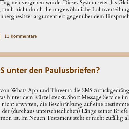
 Tag neu vergeben wurde. Dieses System setzt das Glei
cht, auch nicht durch die ungewöhnliche Lohnverteilu
inbergbesitzer argumentiert gegenüber dem Einspruch 
ch damit, mit seinem Eigentum machen zu können, was 
anisation wird also nicht angegriffen; innerhalb des Bi
hmen jenes Konzeptes, das Arbeit an Tagelöhner verga
11 Kommentare
errn die Macht der Besitzenden und an den Tagelöhne
. kritisiert. Das Gleichnis erzählt von einem Weinberg
zieht und Arbeiter für seinen Weinberg anwirb...
MS unter den Paulusbriefen?
von Whats App und Threema die SMS zurückgedrängt w
s hinter dem Kürzel steckt. Short Message Service im
 nicht erwarten, die Beschränkung auf eine bestimmt
 der (durchaus unterschiedlichen) Länge seiner Briefe 
emon ist. Im Neuen Testament steht er nicht zufällig als
nn der Umfang bestimmt (neben der Zusammenstellung