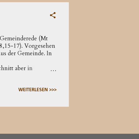
..
n Gemeinderede (Mt
18,15-17). Vorgesehen
aus der Gemeinde. In
hnitt aber in
den Zöllnern zu,
u richten ( 7,1f ) und
 von Gut und Böse
WEITERLESEN >>>
die Akzente anders
 das Gleichnis vom