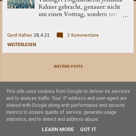
Rahner gebracht, genauer: nicht
um einen Vortrag, sondern um
einen Satz aus dem Vortrag, den
katholisch.de auf der Grundlage
einer KNA-Nachricht verbreitet
Gerd Häfner
28.4.21
2 Kommentare
hat. Sie habe geäußert, jeder, der
WEITERLESEN
nicht für die Gleichberechtigung
von Frauen in der Kirche eintrete,
sei ein Rassist. Inzwischen ist das
WEITERE POSTS
Manuskript des Vortragstextes
zugänglich. Liest man den Satz im
Kontext, stellt sich die Sache doch
This site uses cookies from Google to deliver its services
etwas anders dar. Rahner greift
and to analyze traffic. Your IP address and user-agent are
zurück auf die Analysen der
shared with Google along with performance and security
Soziologin Robin DiAngelo zum
metrics to ensure quality of service, generate usage
Rassismus von Weißen, der darin
Powered by Blogger
statistics, and to detect and address abuse.
besteht, dass sie, der eigenen
LEARN MORE
GOT IT
Privilegien nicht bewusst, den
© Gerd Häfner