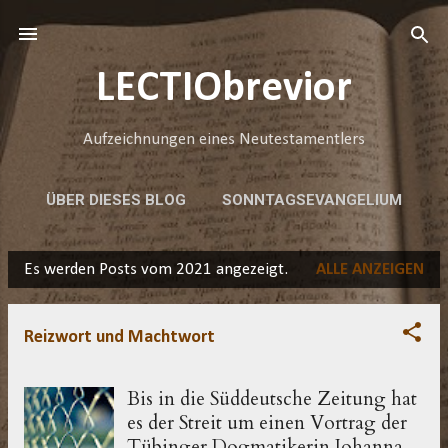
Direkt zum Hauptbereich
LECTIObrevior
Aufzeichnungen eines Neutestamentlers
ÜBER DIESES BLOG
SONNTAGSEVANGELIUM
HAFTUNGSAUSSCHLUSS
MEHR…
Es werden Posts vom 2021 angezeigt.
ALLE ANZEIGEN
RECHTS SIND LINKS
P
o
Reizwort und Machtwort
s
t
Bis in die Süddeutsche Zeitung hat
s
es der Streit um einen Vortrag der
Tübinger Dogmatikerin Johanna