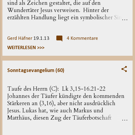
sind als Zeichen gestaltet, die auf den
als Evangelium verkündet.
Wundertäter Jesus verweisen. Hinter der
erzählten Handlung liegt ein symbolischer Sinn,
und nur wer ihn entdeckt, hat das Zeichen
verstanden. Wer bei der vordergründigen
Handlung stehen bleibt, verpasst den
Gerd Häfner
19.1.13
4 Kommentare
zeichenhaften, und das heißt im Sinne des
WEITERLESEN >>>
Evangelisten: den eigentlichen Sinn. Als
Schlüsselsatz dieser Zeichen-Theologie kann
die Aussage Jesu in Joh 6,26 gelten: .»Ihr sucht
Sonntagsevangelium (60)
mich nicht, weil ihre Zeichen gesehen habt [die
Brotvermehrung als Verweis auf Jesus als »Brot
Taufe des Herrn (C): Lk 3,15-16.21-22
des Lebens«], sondern weil ihr von den Broten
Johannes der Täufer kündigte den kommenden
gegessen habt und satt geworden seid [die
Stärkeren an (3,16), aber nicht ausdrücklich
vordergründige Handlung].«
Jesus. Lukas hat, wie auch Markus und
Matthäus, diesen Zug der Täuferbotschaft
bewahrt. Nicht ein Wort des Johannes, sondern
die Erzählung von der Taufe Jesu zeigt, dass aus