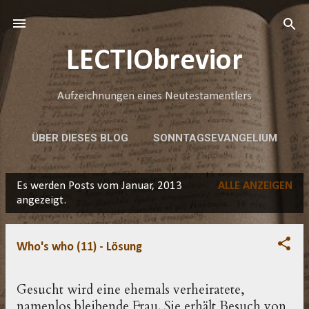
Direkt zum Hauptbereich
LECTIObrevior
Aufzeichnungen eines Neutestamentlers
ÜBER DIESES BLOG
SONNTAGSEVANGELIUM
HAFTUNGSAUSSCHLUSS
MEHR…
Es werden Posts vom Januar, 2013
ALLE ANZEIGEN
RECHTS SIND LINKS
P
angezeigt.
o
s
Who's who (11) - Lösung
t
s
Gesucht wird eine ehemals verheiratete,
namenlos bleibende Frau. Sie erhält Besuch von