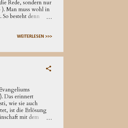
die Rede, sondern nur
4 ). Man muss wohl in
. So besteht denn
nd der Liebe zu ihm.
ünger Jesus nicht
saten des
WEITERLESEN >>>
t. Diese Ausrichtung
tehen ist, Jesus
n...
s-Evangeliums
. Das erinnert
ti, wie sie auch
t, ist die Erlösung
inschaft mit dem
n 14,2f eine