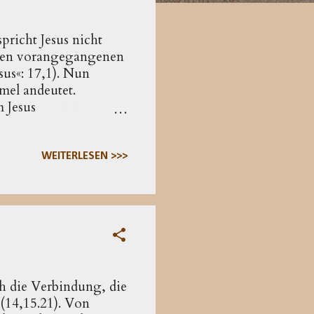
pricht Jesus nicht
n den vorangegangenen
sus«: 17,1). Nun
mel andeutet.
m Jesus
dass Jesus mit einem
m ersten Satz des
Bogen geschlagen zum
WEITERLESEN >>>
3,1 ). Von dort her
 Und da sich diese
.
ch die Verbindung, die
 (14,15.21). Von