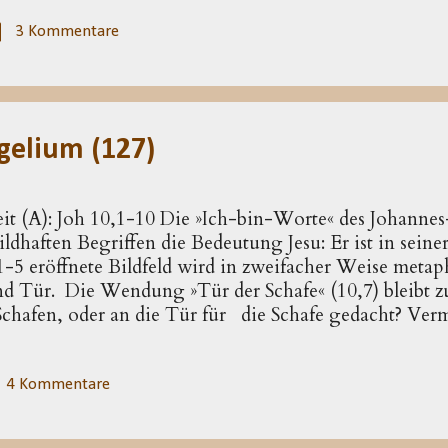
ommen, die ursprünglich diese Erwartung ausdrückte;
schiedsreden einen neuen Sinn. Nun geht es nicht
3 Kommentare
Glaubenden noch in der Zukunft läge. Johannes bezieht
s unter den Glaubenden. Deutlich wird das vor allem 
rst ab 14,16f ).
gelium (127)
eit (A): Joh 10,1-10 Die »Ich-bin-Worte« des Johann
ldhaften Begriffen die Bedeutung Jesu: Er ist in seine
-5 eröffnete Bildfeld wird in zweifacher Weise metaph
nd Tür. Die Wendung »Tür der Schafe« (10,7) bleibt 
 Schafen, oder an die Tür für die Schafe gedacht? Ver
der Schwebe gehalten, kommt es im Kontext doch auf 
 Schafen: In 10,8 werden »Diebe und Räuber« genannt,
In 10,1 sind »Dieb und Räuber« dadurch bestimmt, dass
4 Kommentare
hafe gelangen. Damit ist gesagt, dass Jesus den einz
llt, es gibt neben ihm keinen, der einen legitimen Ans