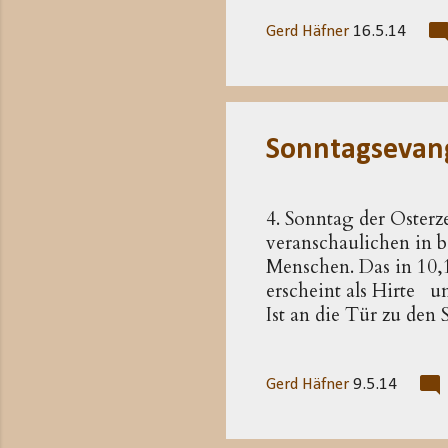
Überlieferung aufgen
Zusammenhang der Ab
Gerd Häfner
16.5.14
Christi, das für die 
das Wirken des Geiste
»Paraklet-Sprüchen« (e
Sonntagsevan
4. Sonntag der Osterz
veranschaulichen in bi
Menschen. Das in 10,1
erscheint als Hirte u
Ist an die Tür zu den
Ausdruck bewusst in 
Zum einen Tür zu den
bemächtigen wollten. 
Gerd Häfner
9.5.14
Tür in den Hof der Sc
zu den Schafen darste