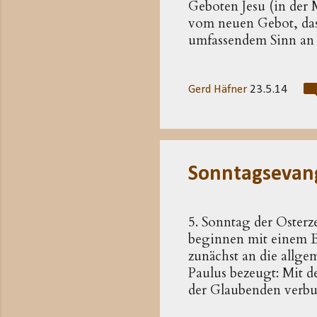
Geboten Jesu (in der
vom neuen Gebot, das 
umfassendem Sinn an d
nach 14,23f derselbe
Die Aussage blickt a
mehr in seiner irdisc
Gerd Häfner
23.5.14
Evangeliums –, erweis
auf die nachösterliche
werde sich denen zeige
Sonntagsevan
5. Sonntag der Osterz
beginnen mit einem B
zunächst an die allge
Paulus bezeugt: Mit d
der Glaubenden verbu
auferstandenen Herrn (