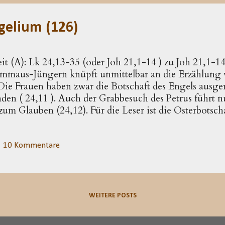
ist der Hirt, d...
gelium (126)
it (A): Lk 24,13-35 (oder Joh 21,1-14 ) zu Joh 21,1-14 
mmaus-Jüngern knüpft unmittelbar an die Erzählung 
 Die Frauen haben zwar die Botschaft des Engels ausger
en ( 24,11 ). Auch der Grabbesuch des Petrus führt n
um Glauben (24,12). Für die Leser ist die Osterbotscha
figuren – die Frauen ausgenommen – stehen aber noc
eser Situation befinden sich auch die Emmaus-Jünger. D
 deutet bereits an: Sie haben die mit Jesus und seinem
10 Kommentare
fnung aufgegeben (entsprechend kehren sie am Ende 
s Gespräch mit Jesus macht diese Haltung ausdrücklich
 unterhalten (24,14), so ist die Perspektive allein durch
WEITERE POSTS