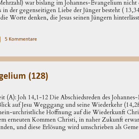
 Mehrzahl) war bislang im Johannes-Evangelium nicht 
in der gegenseitigen Liebe der Jünger besteht ( 13,3
ie Worte denken, die Jesus seinen Jüngern hinterlässt
 Zusammenhang zwischen dem Halten der Worte Jesu u
uf die Zeit nach dem Weggang Jesu voraus. Wenn die J
hen Gestalt begegnen können – die Situation der Adres
5 Kommentare
t sich ihre Liebe zu ihm in der Treue zu seinem Wor
 Zeit gibt auch einen Hinweis, wie die Aussage zu vers
n, die ihn lieben (14,21). Im Blick ist nicht die Erschei
gelium (128)
eit (A): Joh 14,1-12 Die Abschiedsreden des Johanne
lick auf Jesu Wegggang und seine Wiederkehr (14,2f)
mein-urchristliche Hoffnung auf die Wiederkunft Chris
em erneuten Kommen Christi, in naher Zukunft erwarte
nden, und diese Erlösung wird umschrieben als Geme
z.B. 1Thess 4,13-17 ). Vielleicht hat der Evangelist i