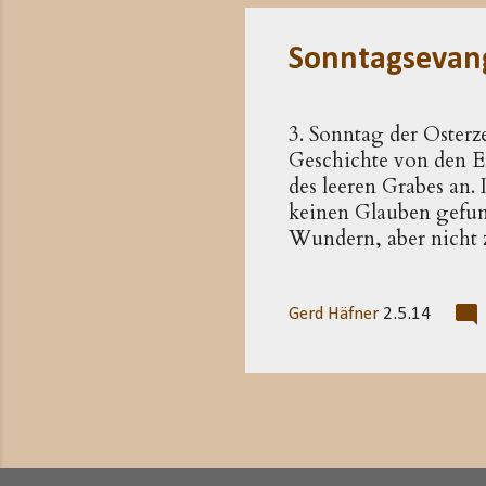
erheben kann; er allein 
Sonntagsevan
3. Sonntag der Osterze
Geschichte von den E
des leeren Grabes an.
keinen Glauben gefund
Wundern, aber nicht z
geworden, die Erzähl
des Karfreitags. In di
Jerusalem wegbewegen,
Gerd Häfner
2.5.14
Stadt verbundene Hof
Jerusalem zurück). Da
»alle diese Ereignisse«