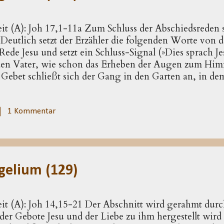
eit (A): Joh 17,1-11a Zum Schluss der Abschiedsreden s
 Deutlich setzt der Erzähler die folgenden Worte vo
 Rede Jesu und setzt ein Schluss-Signal (»Dies sprach Je
 den Vater, wie schon das Erheben der Augen zum Him
 Gebet schließt sich der Gang in den Garten an, in de
 ( 18,1-11 ). So ergibt sich das eindrückliche Bild, 
ie Passion geht. Dieser Zusammenhang kommt bereits i
»Gekommen ist die Stunde.« Mit der Stunde wird ein 
1 Kommentar
ituation, dem letzten Mahl Jesu mit seinen Jüngern ( 1
nn dieses Begriffs: die Rückkehr des Sohnes zum Vater.
d am Kreuz vollzieht, weist die Stunde auf die Passi..
gelium (129)
eit (A): Joh 14,15-21 Der Abschnitt wird gerahmt dur
er Gebote Jesu und der Liebe zu ihm hergestellt wird