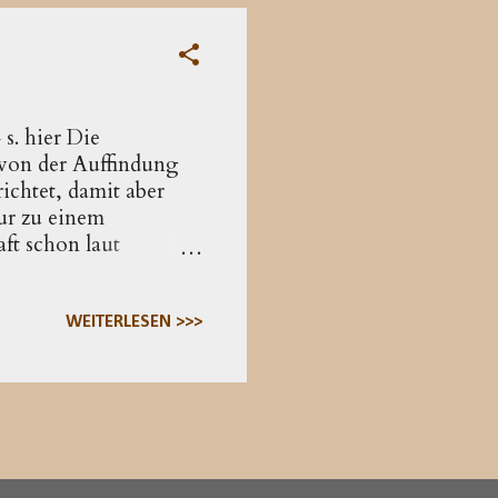
s. hier Die
von der Auffindung
ichtet, damit aber
ur zu einem
ft schon laut
h unter dem Eindruck
ass sie sich von
 Aufenthalt in dieser
WEITERLESEN >>>
auch sofort nach
. Wenn sie sich über
 den T...