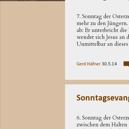
t
s
7. Sonntag der Osterz
mehr zu den Jüngern.
ab: Er unterbricht die
wendet sich Jesus an
Unmittelbar an dieses
gefangengenommen wird
Gebet zum Vater in d
Gebets zur Sprache: 
Gerd Häfner
30.5.14
Beginn der Abschiedss
klärt sich auch der Si
Rückkehr durch den To
Sonntagsevan
6. Sonntag der Osterz
zwischen dem Halten d