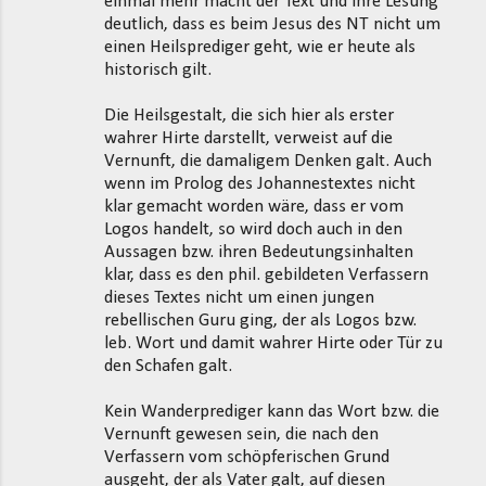
einmal mehr macht der Text und ihre Lesung
m
deutlich, dass es beim Jesus des NT nicht um
einen Heilsprediger geht, wie er heute als
e
historisch gilt.
n
t
Die Heilsgestalt, die sich hier als erster
wahrer Hirte darstellt, verweist auf die
a
Vernunft, die damaligem Denken galt. Auch
r
wenn im Prolog des Johannestextes nicht
e
klar gemacht worden wäre, dass er vom
Logos handelt, so wird doch auch in den
Aussagen bzw. ihren Bedeutungsinhalten
klar, dass es den phil. gebildeten Verfassern
dieses Textes nicht um einen jungen
rebellischen Guru ging, der als Logos bzw.
leb. Wort und damit wahrer Hirte oder Tür zu
den Schafen galt.
Kein Wanderprediger kann das Wort bzw. die
Vernunft gewesen sein, die nach den
Verfassern vom schöpferischen Grund
ausgeht, der als Vater galt, auf diesen