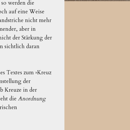
 so werden die
noch auf eine Weise
andstriche nicht mehr
mender, aber in
nicht der Stärkung der
m sichtlich daran
des Textes zum »Kreuz
mstellung der
ob Kreuze in der
teht die
Anordnung
rischen