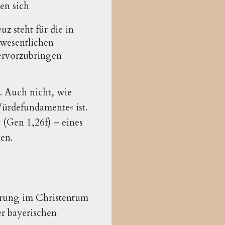
gen sich
z steht für die in
 wesentlichen
hervorzubringen
t. Auch nicht, wie
Würdefundamente« ist.
 (Gen 1,26f) – eines
nen.
ärung im Christentum
r bayerischen