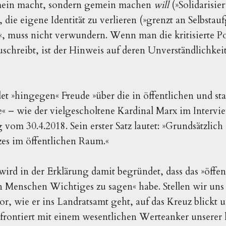
emein macht, sondern gemein machen
will
(»Solidarisie
 die eigene Identität zu verlieren (»grenzt an Selbstauf
«, muss nicht verwundern. Wenn man die kritisierte Pos
schreibt, ist der Hinweis auf deren Unverständlichkei
t »hingegen« Freude »über die in öffentlichen und s
« – wie der vielgescholtene Kardinal Marx im Intervi
vom 30.4.2018. Sein erster Satz lautet: »Grundsätzlich
zes im öffentlichen Raum.«
ird in der Erklärung damit begründet, dass das »öffen
 Menschen Wichtiges zu sagen« habe. Stellen wir uns
r, wie er ins Landratsamt geht, auf das Kreuz blickt u
nfrontiert mit einem wesentlichen Werteanker unserer