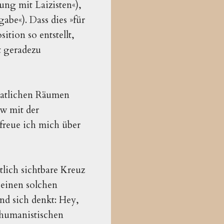
rung mit Laizisten«),
gabe«). Dass dies »für
ition so entstellt,
t geradezu
taatlichen Räumen
ew mit der
 freue ich mich über
tlich sichtbare Kreuz
 einen solchen
nd sich denkt: Hey,
 humanistischen