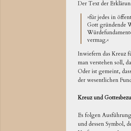
Der Text der Erklärung
»für jedes in öffe
Gott gründende Wü
Würdefundamente i
vermag.«
Inwiefern das Kreuz f
man verstehen soll, d
Oder ist gemeint, das
der wesentlichen Fun
Kreuz und Gottesbez
Es folgen Ausführun
und dessen Symbol, d