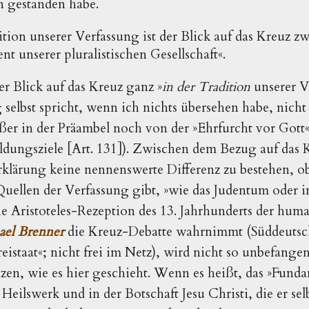
n gestanden habe.
tion unserer Verfassung ist der Blick auf das Kreuz zwe
t unserer pluralistischen Gesellschaft«.
er Blick auf das Kreuz ganz »
in der Tradition
unserer Ve
 selbst spricht, wenn ich nichts übersehen habe, nich
er in der Präambel noch von der »Ehrfurcht vor Gott« 
ldungsziele [Art. 131]). Zwischen dem Bezug auf das
Erklärung keine nennenswerte Differenz zu bestehen, 
 Quellen der Verfassung gibt, »wie das Judentum oder i
che Aristoteles-Rezeption des 13. Jahrhunderts der huma
ael Brenner
die Kreuz-Debatte wahrnimmt (Süddeuts
reistaat«; nicht frei im Netz), wird nicht so unbefang
zen, wie es hier geschieht. Wenn es heißt, das »Fundam
Heilswerk und in der Botschaft Jesu Christi, die er se