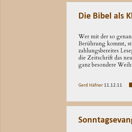
(VV. 32f). Sie greifen e
Die Bibel als K
Wer mit der so genan
Berührung kommt, stau
zahlungsbereites Les
die Zeitschrift das ne
ganz besondere Weihn
Leserin, lieber Leser
Jahrtausenden schon 
neue vor zweitausend 
Gerd Häfner
11.12.11
nichts berichtet. Dies
sondern auch aus den 
sind: Nirgends wird erz
Sonntagsevang