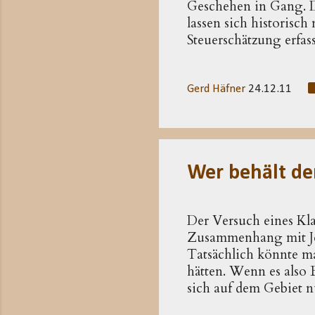
Geschehen in Gang. De
lassen sich historisch
Steuerschätzung erfass
Josephus, hat Quirini
Samaria und Idumäa); 
des Herodes. Die Annah
Gerd Häfner
24.12.11
Versuch, eine Steuers
Weihnachtserzählung w
berichtet nicht, sonde
Wer behält de
Der Versuch eines Klat
Zusammenhang mit Jes
Tatsächlich könnte ma
hätten. Wenn es also 
sich auf dem Gebiet 
hätte die Klatsch-Pres