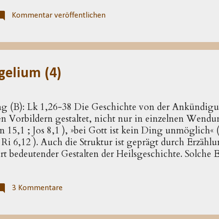
 Skandale ihre wahre Freude gehabt. Hätte es zu seine
sein Haus hätte sie regelmäßig mit Stoff versorgen 
Kommentar veröffentlichen
icht nur nacheinander), brachte Herodes eine nicht g
lichem Intrigenpotenzial hervor. Die Fülle bringt ab
em mit sich. Einfallslosigkeit bei der Namensgebung, i
elium (4)
ag (B): Lk 1,26-38 Die Geschichte von der Ankündigun
en Vorbildern gestaltet, nicht nur in einzelnen Wendu
Gen 15,1 ; Jos 8,1 ), »bei Gott ist kein Ding unmöglich«
 ( Ri 6,12 ). Auch die Struktur ist geprägt durch Erzäh
t bedeutender Ge­stalten der Heilsgeschichte. Solche 
ter aufgebaut. Ein himmlisches Wesen erscheint, Gott
 Geburt eines Sohnes an und bestimmt dessen Namen. S
en­bart – sicher der zentrale Erzählzug einer Geburts­v
3 Kommentare
9 ). Wenn sich die Geschich­te des Lukas dieses Must
ageziel in den Sätzen liegen, die von der künf­tigen B