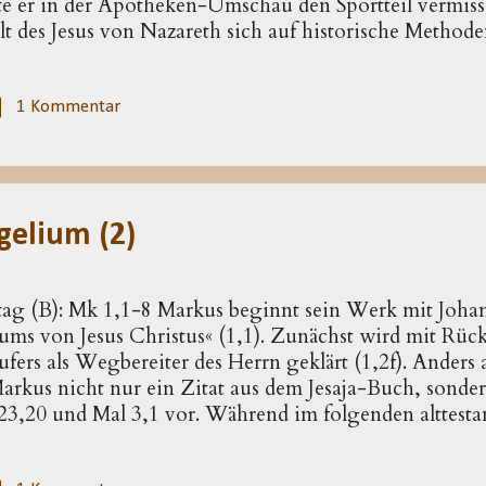
e er in der Apotheken-Umschau den Sportteil vermisse
lt des Jesus von Nazareth sich auf historische Methoden
 Notwendigkeit. Objektive Fassbarkeit der Offenbar
m Wirken Gottes bedeutet für Hille: »Dass Gott als 
raktisch ausgeschlossen.«
1 Kommentar
elium (2)
ag (B): Mk 1,1-8 Markus beginnt sein Werk mit Joha
ms von Jesus Christus« (1,1). Zu­nächst wird mit Rückg
ers als Wegbe­reiter des Herrn geklärt (1,2f). Anders a
arkus nicht nur ein Zitat aus dem Jesaja-Buch, sonde
 23,20 und Mal 3,1 vor. Während im folgenden alttest
it dem »Herrn« JHWH gemeint ist, bezieht Markus auf 
digung den Titel auf Christus. Für die frühen Christen