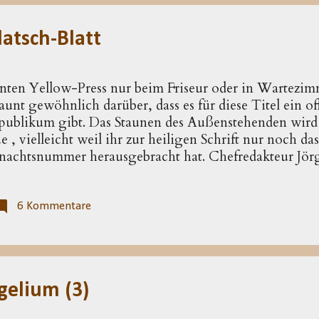
ben­fall...
latsch-Blatt
nten Yellow-Press nur beim Friseur oder in Wartezim
nt gewöhnlich darüber, dass es für diese Titel ein of
epublikum gibt. Das Staunen des Außenstehenden wir
ue , vielleicht weil ihr zur heiligen Schrift nur noch da
achtsnummer herausgebracht hat. Chefredakteur Jörg
, wie würde unser Weihnachtsheft aussehen, wenn es u
gegeben hätte?« Man könnte streng sein und sagen: We
Jahren schon gegeben hätte, dann hätte es über die Ge
6 Kommentare
 würde sich nicht allein aus einem kritischen historisc
Geschichten um die Geburt Jesu, wie sie im Neuen Te
ählt, dass Jesu Geburt auf ein breiteres öffentliches Int
elium (3)