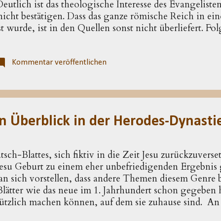
utlich ist das theologische Interesse des Evangelist
 nicht bestätigen. Dass das ganze römische Reich in ei
t wurde, ist in den Quellen sonst nicht überliefert. Fo
us erst im Jahr 6 n. Chr. einen Zensus durchgeführt (b
außerdem deckt sich seine bekannte Amtszeit nicht mi
me einer früheren Statthalterschaft in Syrien bleibt s
Kommentar veröffentlichen
chätzung zur Zeit des Herodes zu rekonstruieren. Das
ird verpasst, wenn man es in historischer Korrekthei
rn verkündigt. Die Figur des Augustus nutzt er, ...
n Überblick in der Herodes-Dynasti
sch-Blattes, sich fiktiv in die Zeit Jesu zurückzuverse
u Geburt zu einem eher unbefriedigenden Ergebnis gef
n sich vorstellen, dass andere Themen diesem Genre 
Blätter wie das neue im 1. Jahrhundert schon gegeben h
nützlich machen können, auf dem sie zuhause sind. 
se mit ihrem (wissenschaftlich noch nicht restlos geklär