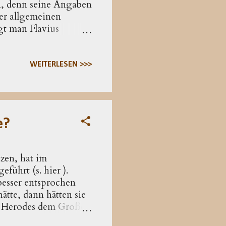
en, denn seine Angaben
ner allgemeinen
lgt man Flavius
eschränkt auf Judäa,
t der Regierungszeit
pekulativ; ebenso der
WEITERLESEN >>>
 Anliegen der
t sucht. Lukas
e?
tzen, hat im
ührt (s. hier ).
besser entsprochen
ätte, dann hätten sie
An Herodes dem Großen
ten) Interesse für