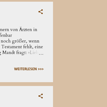
mern von Ärzten in
fenbar
d noch größer, wenn
s Testament fehlt, eine
 Mandt fragt: »Liebe
ns vor zwei
nn es das Heft das
burt Jesu sicher
WEITERLESEN >>>
hen Urteil ergeben,
stament überliefert
ere...