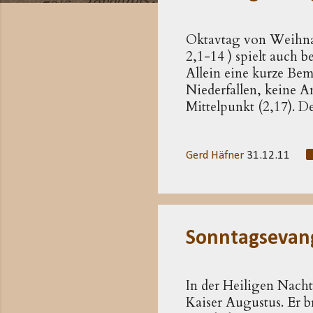
t
s
Oktavtag von Weihnac
2,1-14 ) spielt auch 
Allein eine kurze Bem
Niederfallen, keine A
Mittelpunkt (2,17). D
ganz unvermittelt in d
Botschaft der Hirten a
abgelegenen Stall vor
Gerd Häfner
31.12.11
sondern nur von der K
Platz für sie war«. D
katalyma ), hat eine w
Sonntagsevang
In der Heiligen Nach
Kaiser Augustus. Er b