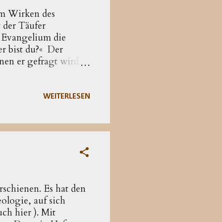
vom Wirken des
t der Täufer
 Evange­lium die
er bist du?« Der
enen er ge­fragt wird –
nämlich zu­nächst
zu Jesus. Er ist aber
 zweimal den Täufer
WEITERLESEN
 Identifizierung an
Wahrschein­lich
rschienen. Es hat den
ologie, auf sich
uch hier ). Mit