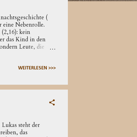
nachtsgeschichte (
r eine Nebenrolle.
(2,16): kein
er das Kind in den
sondern Leute, die
 Auditorium für die
e Szene nicht in einem
 nirgends die Rede,
WEITERLESEN >>>
»in der Herberge kein
tzt wird (κατάλυμα/
Lukas steht der
reiben, das