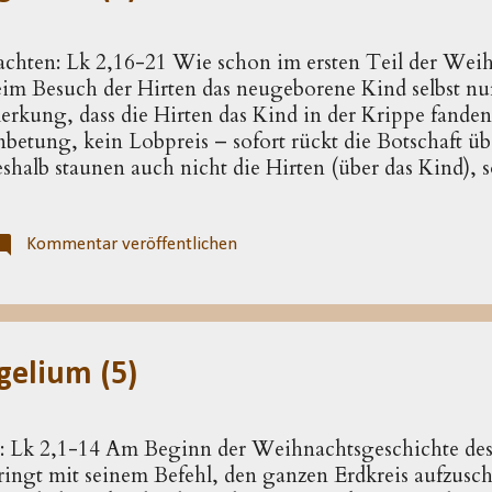
hten: Lk 2,16-21 Wie schon im ersten Teil der Weih
beim Besuch der Hirten das neugeborene Kind selbst nu
erkung, dass die Hirten das Kind in der Krippe fanden 
nbetung, kein Lobpreis – sofort rückt die Bot­schaft üb
eshalb staunen auch nicht die Hirten (über das Kind), 
er Szene auftauchen (2,18). Dass plötzlich ein solches
nwesend ist, deutet darauf, dass sich der Evangelist di
stellt. Von einem Stall ist in der Weihnachtsgeschichte
Kommentar veröffentlichen
rippe. In sie wird das neugeborene Kind gelegt, weil 
as griechische Wort, das zumeist mit »Herberge« überse
eitere Bedeutung, als es diese Übe...
elium (5)
t: Lk 2,1-14 Am Beginn der Weihnachtsgeschichte des 
ringt mit seinem Befehl, den ganzen Erdkreis aufzusch