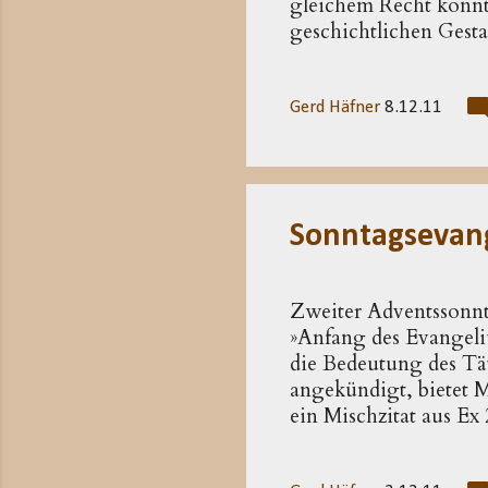
gleichem Recht könnt
geschichtlichen Gesta
Mangel, sondern eine
notwendige Absehen vo
handelt, wird damit p
Gerd Häfner
8.12.11
Sonntagsevang
Zweiter Adventssonnt
»Anfang des Evangeliu
die Bedeutung des Täuf
angekündigt, bietet M
ein Mischzitat aus Ex
Bezugstext Jes 40,3 m
urchristlicher Verkün