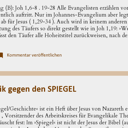
g (B): Joh 1,6-8 . 19-28 Alle Evangelisten erzählen 
fentlich auftritt. Nur im Johannes-Evangelium aber leg
ab für Jesus ( 1,29-34 ). Auch wird in keinem anderen
ng des Täufers so di­rekt ge­stellt wie in Joh 1,19: »W
lässt den Täufer alle Hoheitstitel zurückwei­sen, nach d
er nicht gefragt wird. Die Identität des Täufers wird 
 nicht der Messias (1,20), tritt also nicht in Kon­kurrenz 
1). Diese Bestimmung über­rascht, denn Mat­thäus setzt
Kommentar veröffentlichen
 gleich ( Mt 11,14 ; 17,13 ), Markus deutet eine solche
War­um wird dies im Johan­nes-Evangelium abgelehnt? 
list auf die...
ik gegen den SPIEGEL
egel/Geschichte« ist ein Heft über Jesus von Nazareth e
, Vorsitzender des Arbeitskreises für Evangelikale The
äuscht fest: Im »Spiegel« ist nicht der Jesus der Bibel (a