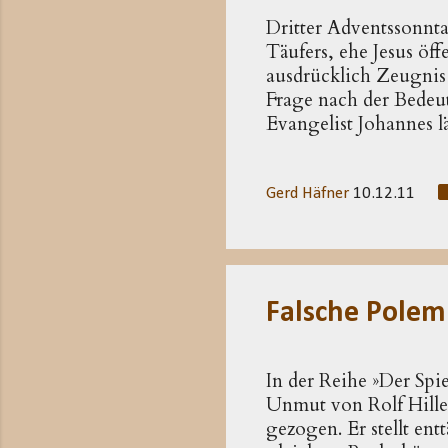
Dritter Adventssonnta
Täufers, ehe Jesus öf
ausdrücklich Zeugnis 
Frage nach der Bedeutu
Evange­list Jo­hannes 
sogar einen, nach dem 
negativ geklärt: Er ist
auch nicht Elija (1,2
Gerd Häfner
10.12.11
mit Elija ausdrücklich
(vgl. Mk 9,11-13 ). 
bezieht sich der Evange
Falsche Polem
In der Reihe »Der Spi
Unmut von Rolf Hille 
gezogen. Er stellt entt