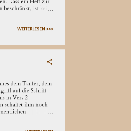
n. Dass ein Heft zur
 beschränkt, ist kein
ung? Das methodisch
Person redet und
WEITERLESEN >>>
nnes dem Täufer, dem
riff auf die Schrift
ls in Vers 2
rn schaltet ihm noch
amentlichen
der Linie
 war es wichtig, die