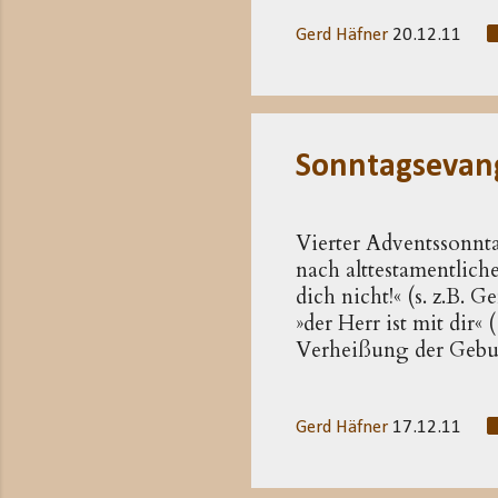
Königshäuser und ihre
gegeben, Herodes und 
Gerd Häfner
20.12.11
Frauen verheiratet (n
Nachkommen mit erheb
Identifizierungsprobl
Sonntagsevang
Vierter Adventssonnt
nach alttestamentlich
dich nicht!« (s. z.B. 
»der Herr ist mit dir«
Verheißung der Ge­bur
einem bestimm­ten Mus
Engel. Es kündigt die
Zukunft des Kindes off
Gerd Häfner
17.12.11
Gen 16,7-12 ; 17,15-1
ihr wesent­liches Auss