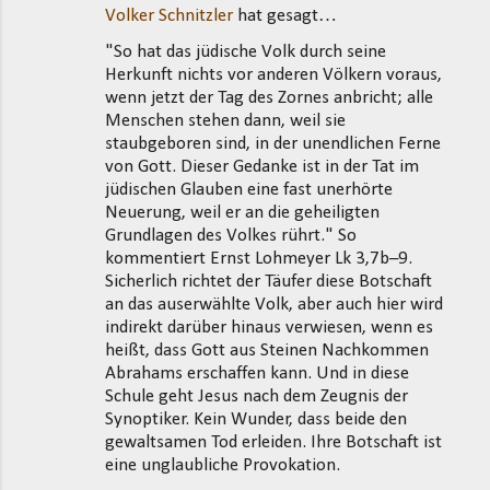
Volker Schnitzler
hat gesagt…
K
"So hat das jüdische Volk durch seine
o
Herkunft nichts vor anderen Völkern voraus,
m
wenn jetzt der Tag des Zornes anbricht; alle
m
Menschen stehen dann, weil sie
staubgeboren sind, in der unendlichen Ferne
e
von Gott. Dieser Gedanke ist in der Tat im
n
jüdischen Glauben eine fast unerhörte
t
Neuerung, weil er an die geheiligten
Grundlagen des Volkes rührt." So
a
kommentiert Ernst Lohmeyer Lk 3,7b–9.
r
Sicherlich richtet der Täufer diese Botschaft
e
an das auserwählte Volk, aber auch hier wird
indirekt darüber hinaus verwiesen, wenn es
heißt, dass Gott aus Steinen Nachkommen
Abrahams erschaffen kann. Und in diese
Schule geht Jesus nach dem Zeugnis der
Synoptiker. Kein Wunder, dass beide den
gewaltsamen Tod erleiden. Ihre Botschaft ist
eine unglaubliche Provokation.