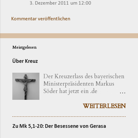
3. Dezember 2011 um 12:00
Kommentar veröffentlichen
Meistgelesen
Über Kreuz
Der Kreuzerlass des bayerischen
Ministerpräsidenten Markus
Söder hat jetzt ein .de
bekommen ( kreuzerlass.de ).
Der Vorgang gibt sich im
WEITERLESEN
Ursprung freilich als eine recht
bayerische Angelegenheit zu
Zu Mk 5,1-20: Der Besessene von Gerasa
erkennen. Die »Ökumenische
Erklärung katholischer und