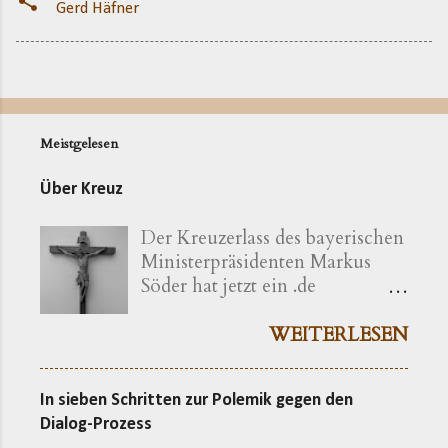
Gerd Häfner
Meistgelesen
Über Kreuz
Der Kreuzerlass des bayerischen
Ministerpräsidenten Markus
Söder hat jetzt ein .de
bekommen ( kreuzerlass.de ).
Der Vorgang gibt sich im
WEITERLESEN
Ursprung freilich als eine recht
bayerische Angelegenheit zu
In sieben Schritten zur Polemik gegen den
erkennen. Die »Ökumenische
Dialog-Prozess
Erklärung katholischer und