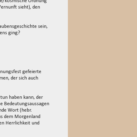
ehre/kosmische Ordnung
ernunft sieht), den
aubensgeschichte sein,
dens ging?
nungsfest gefeierte
men, der sich auch
 tun haben kann, der
r die Bedeutungsaussagen
de Wort (hebr.
aus dem Morgenland
en Herrlichkeit und