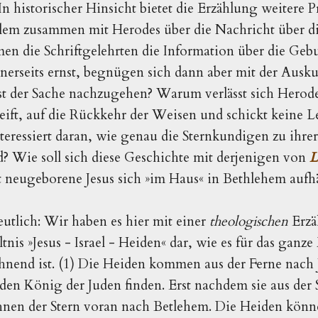
 In historischer Hinsicht bietet die Erzählung weiter
alem zusammen mit Herodes über die Nachricht über d
 die Schriftgelehrten die Information über die Gebur
inerseits ernst, begnügen sich dann aber mit der Ausk
st der Sache nachzugehen? Warum verlässt sich Herodes
reift, auf die Rückkehr der Weisen und schickt keine 
teressiert daran, wie genau die Sternkundigen zu ihrer
? Wie soll sich diese Geschichte mit derjenigen von
L
t neugeborene Jesus sich »im Haus« in Bethlehem aufhä
tlich: Wir haben es hier mit einer 
theologischen 
tnis 
»
Jesus - Israel - Heiden
«
dar, wie es für das ganze
nend ist. 
(1) Die Heiden kommen aus der Ferne nach J
den König der Juden finden. Erst nachdem sie aus der S
ihnen der Stern voran nach Betlehem. Die Heiden könne