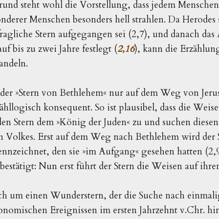
rund steht wohl die Vorstellung, dass jedem Menschen
sonderer Menschen besonders hell strahlen. Da Herodes
ragliche Stern aufgegangen sei (2,7), und danach das A
f bis zu zwei Jahre festlegt (
2,16
), kann die Erzählun
andeln.
t der »Stern von Bethlehem« nur auf dem Weg von Jer
ähllogisch konsequent. So ist plausibel, dass die Weis
en Stern dem »König der Juden« zu und suchen diesen
n Volkes. Erst auf dem Weg nach Bethlehem wird der 
ennzeichnet, den sie »im Aufgang« gesehen hatten (2,9
, bestätigt: Nun erst führt der Stern die Weisen auf i
ich um einen Wunderstern, der die Suche nach einmal
nomischen Ereignissen im ersten Jahrzehnt v.Chr. hin