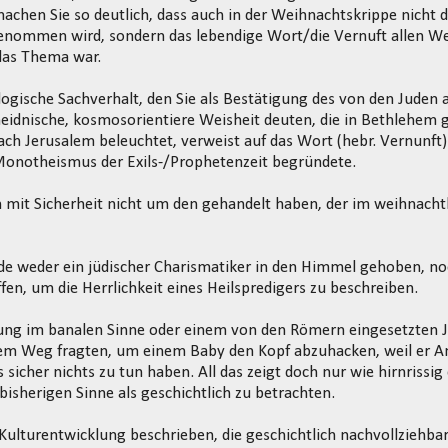
chen Sie so deutlich, dass auch in der Weihnachtskrippe nicht de
genommen wird, sondern das lebendige Wort/die Vernuft allen W
as Thema war.
ogische Sachverhalt, den Sie als Bestätigung des von den Juden
eidnische, kosmosorientiere Weisheit deuten, die in Bethlehem 
h Jerusalem beleuchtet, verweist auf das Wort (hebr. Vernunft)
Monotheismus der Exils-/Prophetenzeit begründete.
h mit Sicherheit nicht um den gehandelt haben, der im weihnach
de weder ein jüdischer Charismatiker in den Himmel gehoben, no
ffen, um die Herrlichkeit eines Heilspredigers zu beschreiben.
ung im banalen Sinne oder einem von den Römern eingesetzten J
em Weg fragten, um einem Baby den Kopf abzuhacken, weil er A
 sicher nichts zu tun haben. All das zeigt doch nur wie hirnrissig e
isherigen Sinne als geschichtlich zu betrachten.
 Kulturentwicklung beschrieben, die geschichtlich nachvollziehbar