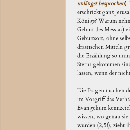
unlängst besprochen
).
erschrickt ganz Jerus
Königs? Warum nehmen
Geburt des Messias) e
Geburtsort, ohne selb
drastischen Mitteln g
die Erzählung so unin
Sterns gekommen sind
lassen, wenn der nich
Die Fragen machen deu
im Vorgriff das Verhäl
Evangelium kennzeich
wissen, wo genau sie 
wurden (2,5f), zieht 