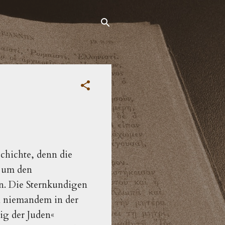
hichte, denn die 
Geburt liegt in der Erzählung schon eine ganze Weile zurück. Es geht nicht um den 
n. Die Sternkundigen
on niemandem in der
ig der Juden«