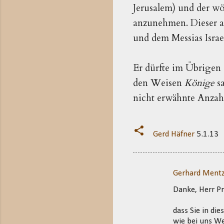
Jerusalem) und der w
anzunehmen. Dieser
a
und dem Messias Isra
Er
dürfte im Übrigen 
den Weisen
Könige
sa
nicht erwähnte Anza
Gerd Häfner
5.1.13
Gerhard Mentz
K
Danke, Herr Pr
o
m
dass Sie in die
m
wie bei uns We