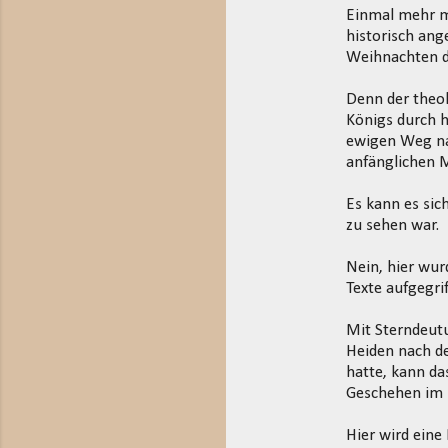
Einmal mehr ma
e
historisch an
n
Weihnachten d
t
Denn der theol
a
Königs durch h
r
ewigen Weg nac
e
anfänglichen 
Es kann es sic
zu sehen war.
Nein, hier wur
Texte aufgegri
Mit Sterndeut
Heiden nach d
hatte, kann das
Geschehen im b
Hier wird eine