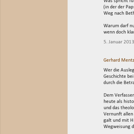
Was spricht fü
(in der der Pa
Weg nach Beth
Warum darf nur
wenn doch klar
5. Januar 201
Gerhard Mentz
Wer die Ausleg
Geschichte bei
durch die Betr
Dem Verfasser 
heute als hist
und das theol
Vernunft alle
galt und mit H
Wegweisung de