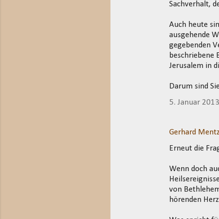
Sachverhalt, d
Auch heute si
ausgehende We
gegebenden Ver
beschriebene 
Jerusalem in d
Darum sind Sie
5. Januar 201
Gerhard Mentz
Erneut die Fra
Wenn doch auch
Heilsereigniss
von Bethlehem
hörenden Herz