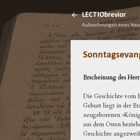
LECTIObrevior
Aufzeichnungen eines Neu
Sonntagsevan
Erscheinung des Herr
Die Geschichte vom B
neu
geborenen 
»König
aus dem Osten beziehe
Geschichte angezweif