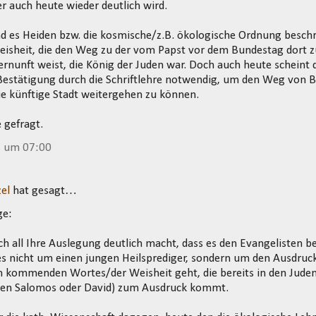
er auch heute wieder deutlich wird.
nd es Heiden bzw. die kosmische/z.B. ökologische Ordnung besch
isheit, die den Weg zu der vom Papst vor dem Bundestag dort 
nunft weist, die König der Juden war. Doch auch heute scheint 
Bestätigung durch die Schriftlehre notwendig, um den Weg von 
ie künftige Stadt weitergehen zu können.
 gefragt.
3 um 07:00
el
hat gesagt…
ge:
 all Ihre Auslegung deutlich macht, dass es den Evangelisten b
es nicht um einen jungen Heilsprediger, sondern um den Ausdruck 
 kommenden Wortes/der Weisheit geht, die bereits in den Jude
en Salomos oder David) zum Ausdruck kommt.