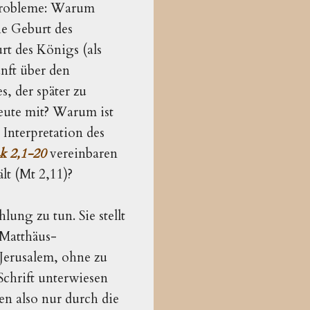
e Probleme: Warum
ie Geburt des
t des Königs (als
unft über den
, der später zu
Leute mit? Warum ist
 Interpretation des
k 2,1-20
vereinbaren
lt (Mt 2,11)?
Erzählung zu tun. Sie stellt 
 Matthäus-
erusalem, ohne zu 
chrift unterwiesen 
n also nur durch die 