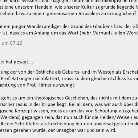
r die kath. Wissenschaft dagegen, heute den die ökologische L
pst eine unserem Handeln, wie unserer Kultur zugrunde liegende V
lehem bzw. zu einem gemeinsamen Jerusalem zu ermöglichen?
 ein junger Wanderprediger der Grund des Glaubens bzw. der Gl
 ist, dass es am Anfang um das Wort (hebr. Vernunft) allen Wer
3 um 07:19
el
hat gesagt…
ung der von der Ostkiche als Geburts- und im Westen als Erschei
 Prof. Ratzinger nachblättert, muss zu dem gleichen Schluss kom
achtung von Prof. Häfner aufzwingt:
geht es um ein theologisches Geschehen, das nichts mit dem zu
orischer Jesus in der Krippe liegt. Bei all dem, was wir auch übe
ogische Konzept wissen, muss es um das von Schöpfung ausgehen
n Werdens) gegangen sein, das nun auch für die Heiden/Weisen 
ilfe der Schriftlehre als Erscheinung der nun universal geltentend
ssen gesehen wurde, der unsagbar war und sein wird.