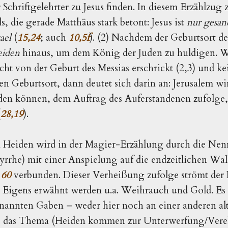
Schriftgelehrter zu Jesus finden. In diesem Erzählzug ze
s, die gerade Matthäus stark betont: Jesus ist 
nur gesan
rael
(
15,24
; auch 
10,5f
). 
(2) Nachdem der Geburtsort des 
eiden
 hinaus, um dem König der Juden zu huldigen. W
cht von der Geburt des Messias erschrickt (2,3) und ke
 Geburtsort, dann deutet sich darin an: Jerusalem wi
iden können, dem Auftrag des Auferstandenen zufolge, 
(
28,19
). 
 Heiden wird in der Magier-Erzählung durch die Nen
rhe) mit einer Anspielung auf die endzeitlichen Wall
 60
 verbunden. Dieser Verheißung zufolge
strömt der
. Eigens erwähnt werden u.a. Weihrauch und Gold. Es f
enannten Gaben – weder hier noch an einer anderen al
fte das Thema (Heiden kommen zur Unterwerfung/Ver