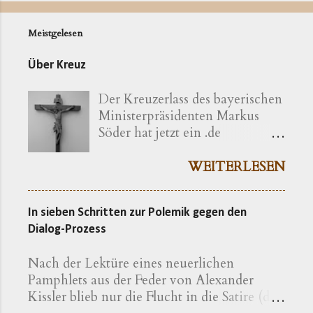
Meistgelesen
Über Kreuz
Der Kreuzerlass des bayerischen
Ministerpräsidenten Markus
Söder hat jetzt ein .de
bekommen ( kreuzerlass.de ).
Der Vorgang gibt sich im
WEITERLESEN
Ursprung freilich als eine recht
bayerische Angelegenheit zu
In sieben Schritten zur Polemik gegen den
erkennen. Die »Ökumenische
Dialog-Prozess
Erklärung katholischer und
evangelischer Professoren und
Nach der Lektüre eines neuerlichen
Hochschullehrer der Theologie
Pamphlets aus der Feder von Alexander
zum bayerischen Kreuzerlass am
Kissler blieb nur die Flucht in die Satire (die
1.6.2018« wird nachfolgend