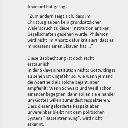
Abaelard hat gesagt…
K
"Zum andern zeigt sich, dass im
o
Christusglauben kein grundsätzlicher
m
Widerspruch zu dieser Institution antiker
m
Gesellschaften gesehen wurde. Philemon
wird nicht im Ansatz dafür kritisiert, dass er
e
mindestens einen Sklaven hat ..."
n
t
Diese Beobachtung ist doch recht
erstaunlich.
a
In der Sklaveninstitution nichts Gottwidriges
r
zu sehen ist ungefähr so, wie wenn jemand
e
die Apartheid als solche bejaht, aber
empfiehlt: Wenn Schwarz und Weiß schon
einander begegnen, dann sollen sie einander
um Gottes willen zumindest respektieren.
Dass dieser geforderte Respekt aber
unvereinbar bleibt mit dem politischen
System "Rassentrennung", wird nicht
erkannt.