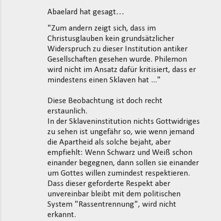
Abaelard hat gesagt…
K
"Zum andern zeigt sich, dass im
o
Christusglauben kein grundsätzlicher
m
Widerspruch zu dieser Institution antiker
m
Gesellschaften gesehen wurde. Philemon
wird nicht im Ansatz dafür kritisiert, dass er
e
mindestens einen Sklaven hat ..."
n
t
Diese Beobachtung ist doch recht
erstaunlich.
a
In der Sklaveninstitution nichts Gottwidriges
r
zu sehen ist ungefähr so, wie wenn jemand
e
die Apartheid als solche bejaht, aber
empfiehlt: Wenn Schwarz und Weiß schon
einander begegnen, dann sollen sie einander
um Gottes willen zumindest respektieren.
Dass dieser geforderte Respekt aber
unvereinbar bleibt mit dem politischen
System "Rassentrennung", wird nicht
erkannt.