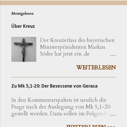
Meistgelesen
Über Kreuz
Der Kreuzerlass des bayerischen
Ministerpräsidenten Markus
Söder hat jetzt ein .de
bekommen ( kreuzerlass.de ).
Der Vorgang gibt sich im
WEITERLESEN
Ursprung freilich als eine recht
bayerische Angelegenheit zu
Zu Mk 5,1-20: Der Besessene von Gerasa
erkennen. Die »Ökumenische
Erklärung katholischer und
In den Kommentarspalten ist neulich die
evangelischer Professoren und
Frage nach der Auslegung von Mk 5,1-20
Hochschullehrer der Theologie
gestellt worden. Dazu sollen im Folgenden
zum bayerischen Kreuzerlass am
einige exegetische Hinweise gegeben
1.6.2018« wird nachfolgend