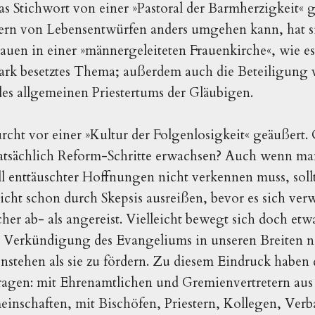
as Stichwort von einer »Pastoral der Barmherzigkeit« g
ern von Lebensentwürfen anders umgehen kann, hat sic
auen in einer »männergeleiteten Frauenkirche«, wie e
tark besetztes Thema; außerdem auch die Beteiligung 
es allgemeinen Priestertums der Gläubigen.
rcht vor einer »Kultur der Folgenlosigkeit« geäußert.
tsächlich Reform-Schritte erwachsen? Auch wenn ma
all enttäuschter Hoffnungen nicht verkennen muss, soll
icht schon durch Skepsis ausreißen, bevor es sich verw
icher ab- als angereist. Vielleicht bewegt sich doch etw
 Verkündigung des Evangeliums in unseren Breiten n
stehen als sie zu fördern. Zu diesem Eindruck haben 
gen: mit Ehrenamtlichen und Gremienvertretern aus
einschaften, mit Bischöfen, Priestern, Kollegen, Verb