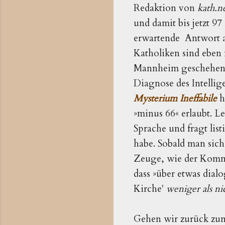
Redaktion von
kath.n
und damit bis jetzt 9
erwartende Antwort a
Katholiken sind eben 
Mannheim geschehen i
Diagnose des Intellig
Mysterium Ineffabile
h
»minus 66« erlaubt. L
Sprache und fragt lis
habe. Sobald man sic
Zeuge, wie der Kommen
dass »über etwas dialo
Kirche'
weniger als ni
Gehen wir zurück zum