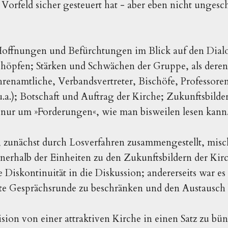
orfeld sicher gesteuert hat - aber eben nicht ungesch
ffnungen und Befürchtungen im Blick auf den Dialo
chöpfen; Stärken und Schwächen der Gruppe, als dere
renamtliche, Verbandsvertreter, Bischöfe, Professore
u.a.); Botschaft und Auftrag der Kirche;
Zukunftsbilder
s nur um
»
Forderungen
«, wie man bisweilen lesen kann
 zunächst durch Losverfahren zusammengestellt, misc
nnerhalb der Einheiten zu den Zukunftsbildern der Kir
e Diskontinuität in die Diskussion; andererseits war es
rste Gesprächsrunde zu beschränken und den Austausch 
sion von einer attraktiven Kirche in einen Satz zu bün