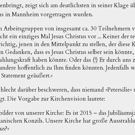
nbringt, zeigt sich am deutlichsten in seiner Klage üb
ens in Mannheim vorgetragen wurden.
len Arbeitsgruppen von insgesamt ca. 30 Teilnehmern
ht ein einziges Mal Jesus Christus vor ... Keiner der
chtig, jenen in den Mittelpunkt zu stellen, der diese 
n Gedanken, dass es Jesus Christus selber sein könnte,
ahlungskraft haben könnte. Oder das (!) Er durch uns z
 andere hoffentlich zu Ihm finden könnten. Jedenfalls 
 Statement geäußert.«
hlecht darüber beschweren, dass niemand »Petersilie«
gt. Die Vorgabe zur Kirchenvision lautete:
ilder von unserer Kirche: Es ist 2015 – das Jubiläumsj
anischen Konzils. Unsere Kirche hat große Ausstrahl
aus?«