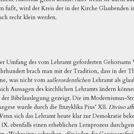
fußt, wird der Kreis der in der Kirche Glaubenden in
ach recht klein werden.
 der Umfang des vom Lehramt geforderten Gehorsam
hrhundert brach man mit der Tradition, dass in der The
nne, was nicht vom
außerordentlichen
Lehramt als glau
 sich Aussagen des kirchlichen Lehramts ändern können,
der Bibelauslegung gezeigt. Die im Modernismus-Str
Exegese wurde durch die Enzyklika Pius’ XII.
Divino affl
Wenn sich das Lehramt heute klar zur Demokratie beken
 IX. ebenfalls einen erheblichen Lernprozess durchge
vom
»
Wahnsinn
«
schreiben,
»für jeden die Gewissensfrei