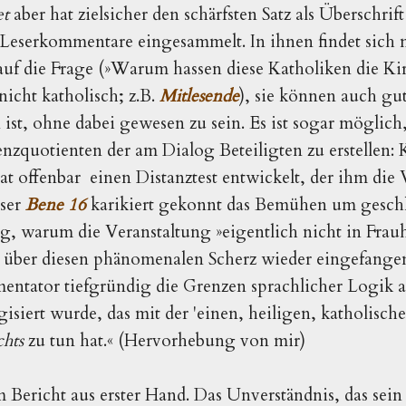
et
aber hat zielsicher den schärfsten Satz als Überschrif
7 Leserkommentare eingesammelt. In ihnen findet sich n
uf die Frage (»Warum hassen diese Katholiken die Kir
nicht katholisch; z.B.
Mitlesende
), sie können auch gut
st, ohne dabei gewesen zu sein. Es ist sogar
möglich
enzquotienten der am Dialog Beteiligten zu erstellen
at
offenbar
einen Distanztest entwickelt, der ihm die
eser
Bene 16
karikiert gekonnt das Bemühen um gesch
tig, warum die Veranstaltung »eigentlich nicht in Fra
h über diesen phänomenalen Scherz wieder eingefange
tator tiefgründig die Grenzen sprachlicher Logik auslo
gisiert wurde, das mit der 'einen, heiligen, katholisc
chts
zu tun hat.« (Hervorhebung von mir)
 Bericht aus erster Hand. Das Unverständnis, das sei