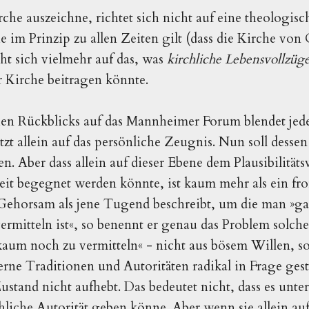
rche auszeichne, richtet sich nicht auf eine theolog
e im Prinzip zu allen Zeiten gilt (dass die Kirche von
ieht sich vielmehr auf das, was
kirchliche Lebensvollzüg
er Kirche beitragen könnte.
hen Rückblicks auf das Mannheimer Forum blendet jede 
zt allein auf das persönliche Zeugnis. Nun soll desse
. Aber dass allein auf dieser Ebene dem Plausibilitätsv
it begegnet werden könnte, ist kaum mehr als ein f
Gehorsam als jene Tugend beschreibt, um die man
»ga
rmitteln ist«, so benennt er genau das Problem solch
»kaum noch zu vermitteln« - nicht aus bösem Willen, s
e Traditionen und Autoritäten radikal in Frage gest
stand nicht aufhebt. Das bedeutet nicht, dass es unt
hliche Autorität geben könne. Aber wenn sie allein au