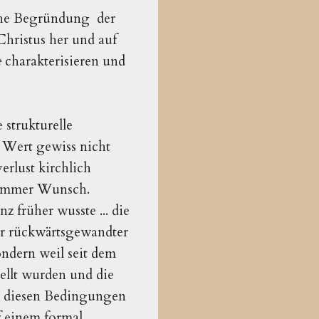
ische Begründung der
 Christus her und auf
e
charakterisieren und
strukturelle
n Wert gewiss nicht
erlust kirchlich
rommer Wunsch.
nz früher wusste ... die
er rückwärtsgewandter
ondern weil seit dem
ellt wurden und die
er diesen Bedingungen
f einem formal