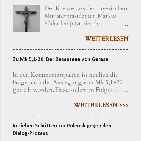
Der Kreuzerlass des bayerischen
Ministerpräsidenten Markus
Söder hat jetzt ein .de
bekommen ( kreuzerlass.de ).
Der Vorgang gibt sich im
WEITERLESEN
Ursprung freilich als eine recht
bayerische Angelegenheit zu
Zu Mk 5,1-20: Der Besessene von Gerasa
erkennen. Die »Ökumenische
Erklärung katholischer und
In den Kommentarspalten ist neulich die
evangelischer Professoren und
Frage nach der Auslegung von Mk 5,1-20
Hochschullehrer der Theologie
gestellt worden. Dazu sollen im Folgenden
zum bayerischen Kreuzerlass am
einige exegetische Hinweise gegeben
1.6.2018« wird nachfolgend
werden. Der Text findet sich in der
WEITERLESEN >>>
präzisiert als eine Erklärung von
Einheitsübersetzung hier , in der
»aus Bayern stammenden oder
Lutherübersetzung hier , nach der
in Bayern lehrenden
In sieben Schritten zur Polemik gegen den
Elberfelder Bibel hier Eine erweiterte
christlichen Theologen« – so
Dialog-Prozess
Geschichte Auf den ersten Blick macht die
werden die Erstunterzeichner