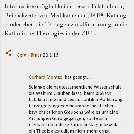
Informationsmöglichkeiten, etwa: Telefonbuch,
Beipackzettel von Medikamenten, IKEA-Katalog
– oder eben die 10 Fragen zur »Einführung in die
Katholische Theologie« in der ZEIT.
Gerd Häfner
23.1.15
Gerhard Mentzel
hat gesagt…
K
Solange die neutestamentliche Wissenschaft
o
die Welt im Glauben lässt, beim biblisch
m
bebilderten Grund des aus antiker Aufklärung
m
hervorgegangenen neumonotheistischen
bzw. christlichen Glaubens wäre es um eine
e
Art jungen Guru gegangen, sollte sich
n
niemand über diese Satire beklagen bzw. dass
t
ein Theologiestudium nicht mehr ernst