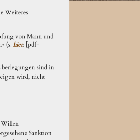
ne Weiteres
chöpfung von Mann und
.« (s.
hier
: [pdf-
 Überlegungen sind in
zeigen wird, nicht
 Willen
orgesehene Sanktion