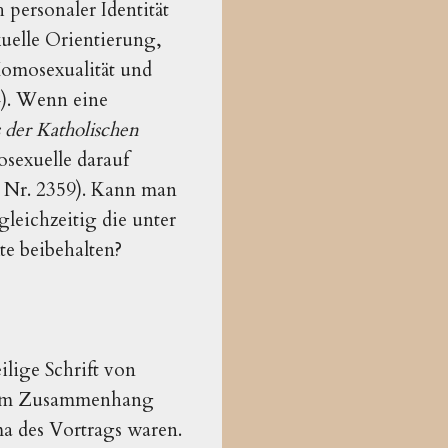
 personaler Identität
xuelle Orientierung,
Homosexualität und
44). Wenn eine
 der Katholischen
osexuelle darauf
d. Nr. 2359). Kann man
leichzeitig die unter
e beibehalten?
ilige Schrift von
ur im Zusammenhang
ma des Vortrags waren.