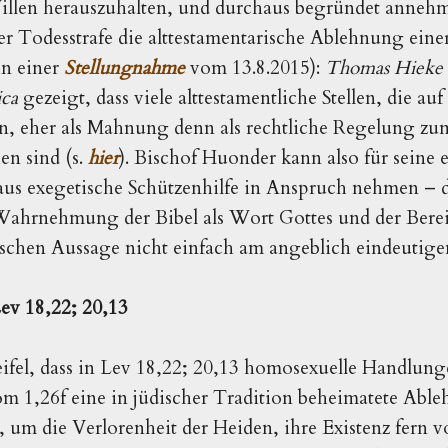
illen herauszuhalten, und durchaus begründet annehme
er Todesstrafe die alttestamentarische Ablehnung ein
in einer
Stellungnahme
vom 13.8.2015):
Thomas Hieke
ica
gezeigt, dass viele alttestamentliche Stellen, die au
rn, eher als Mahnung denn als rechtliche Regelung zu
en sind (s.
hier
). Bischof Huonder kann also für seine 
us exegetische Schützenhilfe in Anspruch nehmen – d
 Wahrnehmung der Bibel als Wort Gottes und der Bereit
ischen Aussage nicht einfach am angeblich eindeutige
ev 18,22; 20,13
ifel, dass in Lev 18,22; 20,13 homosexuelle Handlun
m 1,26f eine in jüdischer Tradition beheimatete Abl
 um die Verlorenheit der Heiden, ihre Existenz fern v