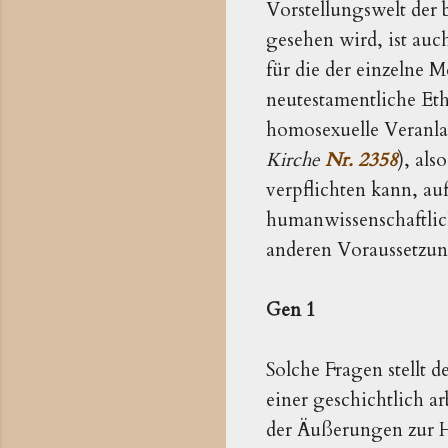
Vorstellungswelt der b
gesehen wird, ist auc
für die der einzelne M
neutestamentliche Eth
homosexuelle Veranlag
Kirche
Nr. 2358
), als
verpflichten kann, au
humanwissenschaftlic
anderen Voraussetzu
Gen 1
Solche Fragen stellt d
einer geschichtlich a
der Äußerungen zur Ho