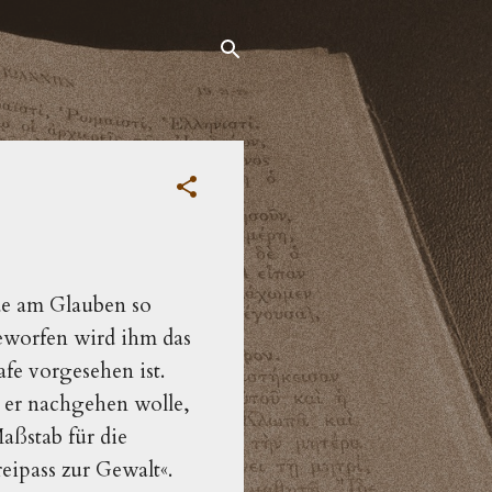
ude am Glauben so
eworfen wird ihm das
fe vorgesehen ist.
n er nachgehen wolle,
aßstab für die
eipass zur Gewalt«.