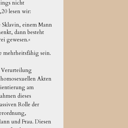
dings nicht
20 lesen wir:
ne Sklavin, einem Mann
chenkt, dann besteht
frei gewesen.«
e mehrheitsfähig sein.
r Verurteilung
zu homosexuellen Akten
rientierung am
Rahmen dieses
ssiven Rolle der
terordnung,
ann und Frau. Diesen