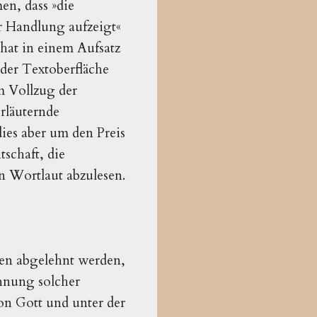
n, dass »die
er Handlung aufzeigt«
hat in einem Aufsatz
f der Textoberfläche
m Vollzug der
erläuternde
ies aber um den Preis
schaft, die
n Wortlaut abzulesen.
gen abgelehnt werden,
ehnung solcher
on Gott und unter der