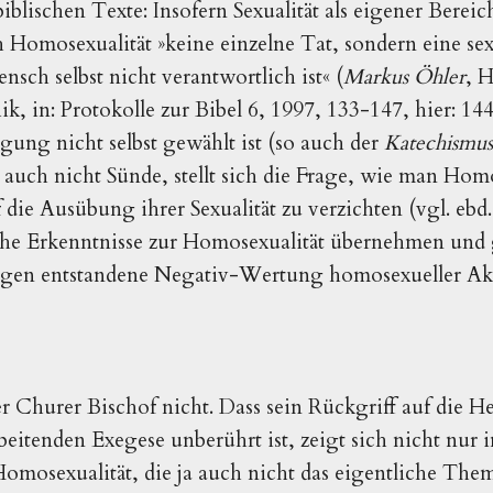
iblischen Texte: Insofern Sexualität als eigener Bereich
h Homosexualität »keine einzelne Tat, sondern eine se
ensch selbst nicht verantwortlich ist« (
Markus Öhler
, 
ik, in: Protokolle zur Bibel 6, 1997, 133-147, hier: 1
ung nicht selbst gewählt ist (so auch der
Katechismus
o auch nicht Sünde, stellt sich die Frage, wie man Hom
f die Ausübung ihrer Sexualität zu verzichten (vgl. eb
he Erkenntnisse zur Homosexualität übernehmen und g
ngen entstandene Negativ-Wertung homosexueller Akt
er Churer Bischof nicht. Dass sein Rückgriff auf die He
rbeitenden Exegese unberührt ist, zeigt sich nicht n
mosexualität, die ja auch nicht das eigentliche The