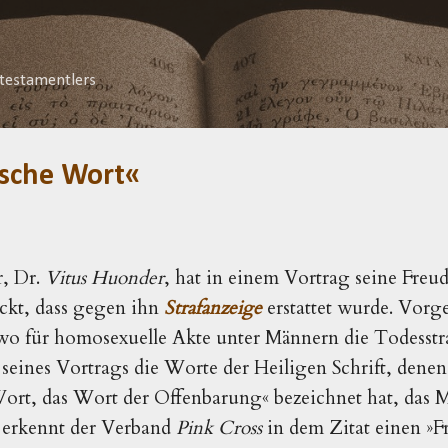
Direkt zum Hauptbereich
testamentlers
ische Wort«
, Dr.
Vitus Huonder
, hat in einem Vortrag seine Fre
ckt, dass gegen ihn
Strafanzeige
erstattet wurde. Vorg
wo für homosexuelle Akte unter Männern die Todesstra
eines Vortrags die Worte der Heiligen Schrift, dene
ort, das Wort der Offenbarung« bezeichnet hat, das M
, erkennt der Verband
Pink Cross
in dem Zitat einen »Fr