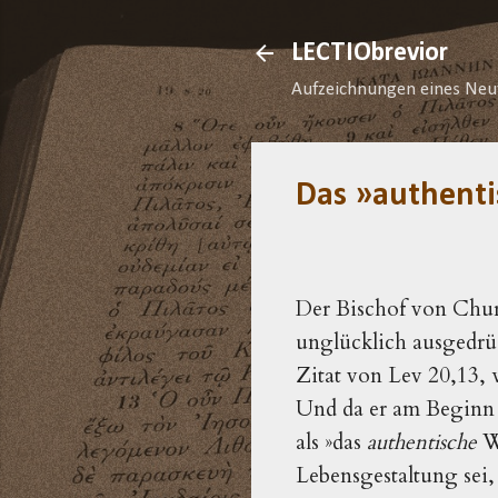
LECTIObrevior
Aufzeichnungen eines Neu
Das »authent
Der Bischof von Chur
unglücklich ausgedrü
Zitat von Lev 20,13, 
Und da er am Beginn s
als »das
authentische
W
Lebensgestaltung sei