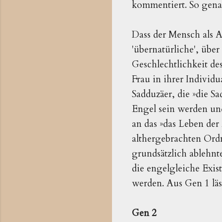
kommentiert. So gena
Dass der Mensch als A
'übernatürliche', übe
Geschlechtlichkeit d
Frau in ihrer Individu
Sadduzäer, die »die S
Engel sein werden und
an das »das Leben de
althergebrachten Ord
grundsätzlich ablehnt
die engelgleiche Exis
werden. Aus Gen 1 läs
Gen 2