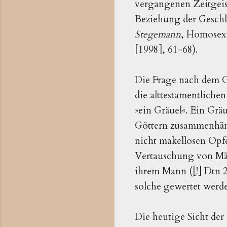
vergangenen Zeitgeist
Beziehung der Geschle
Stegemann
, Homosexu
[1998], 61-68).
Die Frage nach dem G
die alttestamentliche
»ein Gräuel«. Ein Gräu
Göttern zusammenhäng
nicht makellosen Opfe
Vertauschung von Män
ihrem Mann ([!] Dtn 24
solche gewertet werd
Die heutige Sicht der