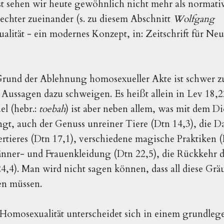
 sehen wir heute gewöhnlich nicht mehr als normativ
chter zueinander (s. zu diesem Abschnitt
Wolfgang
alität - ein modernes Konzept, in: Zeitschrift für Ne
rund der Ablehnung homosexueller Akte ist schwer z
n Aussagen dazu schweigen. Es heißt allein in Lev 18,2
el (hebr.:
toebah
) ist aber neben allem, was mit dem D
t, auch der Genuss unreiner Tiere (Dtn 14,3), die D
rtieres (Dtn 17,1), verschiedene magische Praktiken (
ner- und Frauenkleidung (Dtn 22,5), die Rückkehr de
,4). Man wird nicht sagen können, dass all diese Gräue
en müssen.
 Homosexualität unterscheidet sich in einem grundle