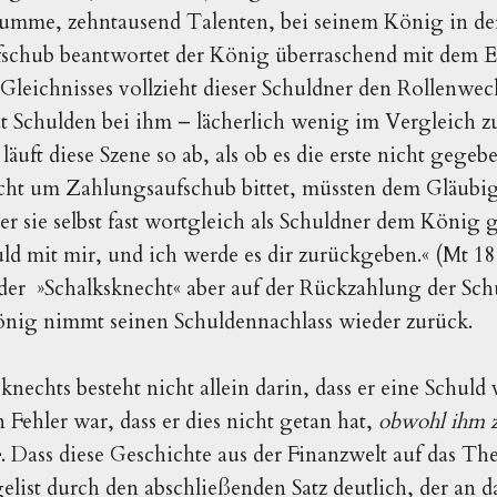
umme, zehntausend Talenten, bei seinem König in der
schub beantwortet der König überraschend mit dem Erl
 Gleichnisses vollzieht dieser Schuldner den Rollenwe
t Schulden bei ihm – lächerlich wenig im Vergleich 
äuft diese Szene so ab, als ob es die erste nicht gegeb
cht um Zahlungsaufschub bittet, müssten dem Gläubi
 er sie selbst fast wortgleich als Schuldner dem König
d mit mir, und ich werde es dir zurückgeben.« (Mt 18,
 der »Schalksknecht« aber auf der Rückzahlung der Sc
König nimmt seinen Schuldennachlass wieder zurück.
knechts besteht nicht allein darin, dass er eine Schul
in Fehler war, dass er dies nicht getan hat,
obwohl ihm z
e
. Dass diese Geschichte aus der Finanzwelt auf das 
gelist durch den abschließenden Satz deutlich, der a