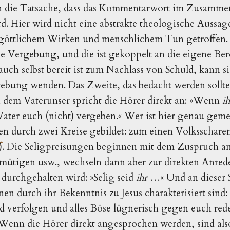
n die Tatsache, dass das Kommentarwort im Zusamm
d. Hier wird nicht eine abstrakte theologische Aussag
ttlichem Wirken und menschlichem Tun getroffen. 
he Vergebung, und die ist gekoppelt an die eigene Bere
ch selbst bereit ist zum Nachlass von Schuld, kann s
gebung wenden. Das Zweite, das bedacht werden sollte
em Vaterunser spricht die Hörer direkt an: »Wenn
i
ater euch (nicht) vergeben.« Wer ist hier genau geme
en durch zwei Kreise gebildet: zum einen Volksschare
). Die Seligpreisungen beginnen mit dem Zuspruch an
mütigen usw., wechseln dann aber zur direkten Anrede,
durchgehalten wird: »Selig seid
ihr
…« Und an dieser S
n durch ihr Bekenntnis zu Jesus charakterisiert sind: 
d verfolgen und alles Böse lügnerisch gegen euch re
 Wenn die Hörer direkt angesprochen werden, sind also