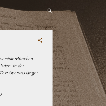
iversität München
aden, in der
ext ist etwas länger
n«