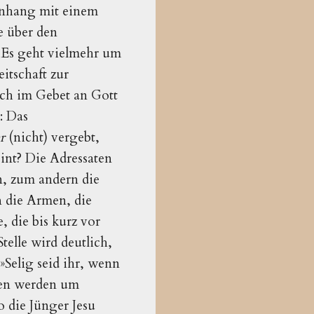
enhang mit einem
e über den
Es geht vielmehr um
itschaft zur
ich im Gebet an Gott
: Das
hr
(nicht) vergebt,
int? Die Adressaten
n, zum andern die
 die Armen, die
 die bis kurz vor
telle wird deutlich,
»Selig seid ihr, wenn
den werden um
 die Jünger Jesu