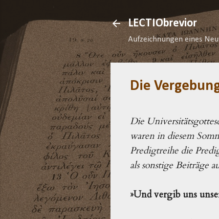
LECTIObrevior
Aufzeichnungen eines Neu
Die Vergebung
Die Universitätsgotte
waren in diesem Somm
Predigtreihe die Predi
als sonstige Beiträge 
»Und vergib uns unse