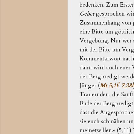
bedenken. Zum Erste
Gebet
gesprochen wir
Zusammenhang von gö
eine Bitte um göttlic
Vergebung. Nur wer au
mit der Bitte um Ver
Kommentarwort nach d
dann wird auch euer V
der Bergpredigt werd
Jünger (
Mt 5,1f
;
7,28f
Trauernden, die Sanft
Ende der Bergpredigt 
dass die Angesprochene
sie euch schmähen un
meinetwillen.« (5,11)