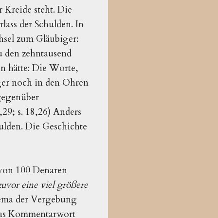
 Kreide steht. Die
ass der Schulden. In
chsel zum Gläubiger:
zu den zehntausend
en hätte: Die Worte,
ger noch in den Ohren
 gegenüber
29; s. 18,26) Anders
hulden. Die Geschichte
d von 100 Denaren
uvor eine viel größere
Thema der Vergebung
n das Kommentarwort