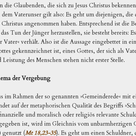
 die Glaubenden, die sich zu Jesus Christus bekennen
em Vaterunser gilt also: Es geht um diejenigen, die 
n Christus angenommen haben. Entsprechend ist die Be
 das Tun der Jünger herzustellen, sie besteht bereits: 
 Vater« verhält. Also ist die Aussage eingebettet in ei
ottes gekennzeichnet ist, eines Gottes, der sich als Vat
 Leistung des Menschen stehen nicht erster Stelle.
hema der Vergebung
äus im Rahmen der so genannten »Gemeinderede« mit 
det auf der metaphorischen Qualität des Begriffs »Sch
finanzielle und moralisch oder religiös relevante Schu
gegeben ist, wird im Gleichnis vom unbarmherzigen 
 genutzt (
Mt 18,23-35
). Es geht um einen Schuldner, 