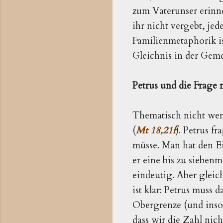
zum Vaterunser erinne
ihr nicht vergebt, je
Familienmetaphorik is
Gleichnis in der Geme
Petrus und die Frage 
Thematisch nicht weni
(
Mt 18,21f
). Petrus f
müsse. Man hat den E
er eine bis zu sieben
eindeutig. Aber gleic
ist klar: Petrus muss 
Obergrenze (und insof
dass wir die Zahl nic