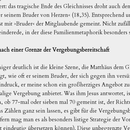
rt: das tragische Ende des Gleichnisses droht auch de
der seinem Bruder von Herzen« (18,35). Entsprechend ur
t mit »Bruder« der Mitglaubende gemeint. Nicht zufälli
inderede, in der diese Familienmetaphorik besonders s
nach einer Grenze der Vergebungsbereitschaft
ger deutlich ist die kleine Szene, die Matthäus dem Gl
ragt, wie oft er seinem Bruder, der sich gegen ihn vers
indruck, er meine schon ein großherziges Angebot zu
malige Vergebung anbietet. Was ihm Jesus antwortet, is
h, ob 77-mal oder sieben mal 70 gemeint ist, der Rich
das Zählen ganz sein lassen, es gibt für die Vergebungs
ern mag man es als besonders listige Strategie der V
ht eindeutig übersetzen können). Diese unbegrenzte V