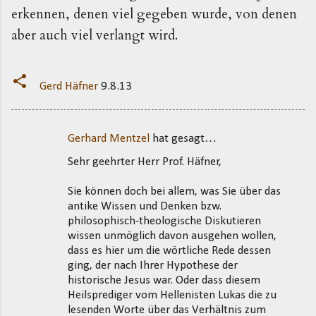
erkennen, denen viel gegeben wurde, von denen
aber auch viel verlangt wird.
Gerd Häfner
9.8.13
Gerhard Mentzel
hat gesagt…
K
Sehr geehrter Herr Prof. Häfner,
o
m
Sie können doch bei allem, was Sie über das
m
antike Wissen und Denken bzw.
philosophisch-theologische Diskutieren
e
wissen unmöglich davon ausgehen wollen,
n
dass es hier um die wörtliche Rede dessen
t
ging, der nach Ihrer Hypothese der
historische Jesus war. Oder dass diesem
a
Heilsprediger vom Hellenisten Lukas die zu
r
lesenden Worte über das Verhältnis zum