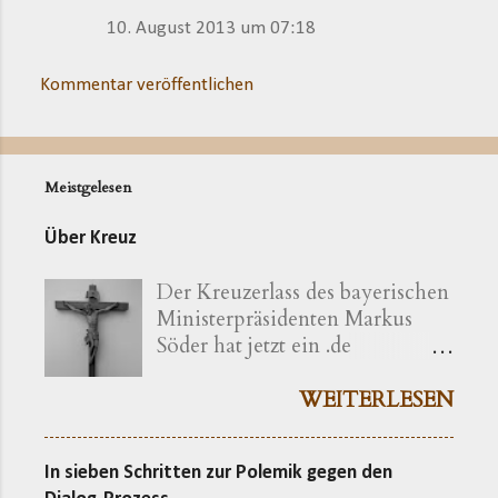
10. August 2013 um 07:18
Kommentar veröffentlichen
Meistgelesen
Über Kreuz
Der Kreuzerlass des bayerischen
Ministerpräsidenten Markus
Söder hat jetzt ein .de
bekommen ( kreuzerlass.de ).
Der Vorgang gibt sich im
WEITERLESEN
Ursprung freilich als eine recht
bayerische Angelegenheit zu
In sieben Schritten zur Polemik gegen den
erkennen. Die »Ökumenische