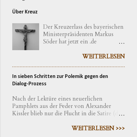
Über Kreuz
Der Kreuzerlass des bayerischen
Ministerpräsidenten Markus
Söder hat jetzt ein .de
bekommen ( kreuzerlass.de ).
Der Vorgang gibt sich im
WEITERLESEN
Ursprung freilich als eine recht
bayerische Angelegenheit zu
In sieben Schritten zur Polemik gegen den
erkennen. Die »Ökumenische
Dialog-Prozess
Erklärung katholischer und
evangelischer Professoren und
Nach der Lektüre eines neuerlichen
Hochschullehrer der Theologie
Pamphlets aus der Feder von Alexander
zum bayerischen Kreuzerlass am
Kissler blieb nur die Flucht in die Satire (die
1.6.2018« wird nachfolgend
Warnung vor Nebenwirkungen ist also zu
präzisiert als eine Erklärung von
beachten). Der folgende fiktive Text ist ein
WEITERLESEN >>>
»aus Bayern stammenden oder
Strategiepapier der fiktiven Beratungsfirma
in Bayern lehrenden