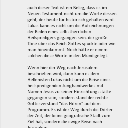
m
auch dieser Text ist ein Beleg, dass es im
m
Neuen Testament nicht um die Worte dessen
geht, der heute für historisch gehalten wird.
e
Lukas kann es nicht um die Aufzeichnungen
n
der Reden eines selbstherrlichen
t
Heilspredigers gegangen sein, der große
Töne über das Reich Gottes spuckte oder wie
a
man hineinkommt. Noch hätte er einem
r
solchen diese Worte in den Mund gelegt.
e
Wenn hier der Weg nach Jerusalem
beschrieben wird, dann kann es dem
Hellenisten Lukas nicht um die Reise eines
heilspredigenden Junghandwerkes mit
Namen Jesus zu seiner Hinrichtungsstätte
gegangen sein, sondern stand der rechte
Gottesverstand "das Hören" auf dem
Programm. Es ist der Weg durch die Dörfer
der Zeit, der keine geografische Stadt zum
Ziel hat, sondern die ewige Reise nach
Jerusalem.