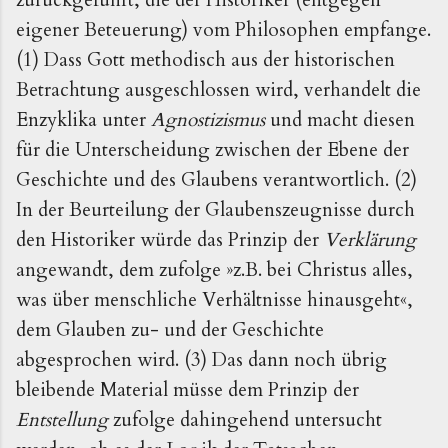
eigener Beteuerung) vom Philosophen empfange.
(1) Dass Gott methodisch aus der historischen
Betrachtung ausgeschlossen wird, verhandelt die
Enzyklika unter
Agnostizismus
und macht diesen
für die Unterscheidung zwischen der Ebene der
Geschichte und des Glaubens verantwortlich. (2)
In der Beurteilung der Glaubenszeugnisse durch
den Historiker würde das Prinzip der
Verklärung
angewandt, dem zufolge
»
z.B. bei Christus alles,
was über menschliche Verhältnisse hinausgeht
«
,
dem Glauben zu- und der Geschichte
abgesprochen wird. (3) Das dann noch übrig
bleibende Material müsse dem Prinzip der
Entstellung
zufolge dahingehend untersucht