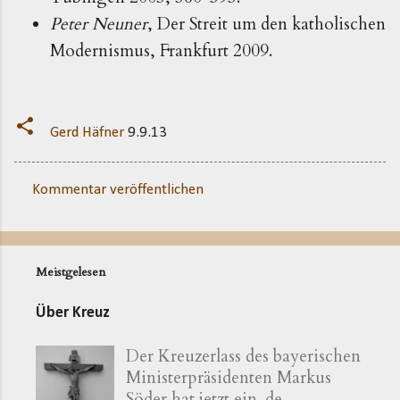
Peter Neuner
, Der Streit um den katholischen
Modernismus, Frankfurt 2009.
Gerd Häfner
9.9.13
Kommentar veröffentlichen
K
o
m
Meistgelesen
m
e
Über Kreuz
n
Der Kreuzerlass des bayerischen
t
Ministerpräsidenten Markus
a
Söder hat jetzt ein .de