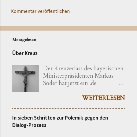
Kommentar veröffentlichen
Meistgelesen
Über Kreuz
Der Kreuzerlass des bayerischen
Ministerpräsidenten Markus
Söder hat jetzt ein .de
bekommen ( kreuzerlass.de ).
Der Vorgang gibt sich im
WEITERLESEN
Ursprung freilich als eine recht
bayerische Angelegenheit zu
In sieben Schritten zur Polemik gegen den
erkennen. Die »Ökumenische
Dialog-Prozess
Erklärung katholischer und
evangelischer Professoren und