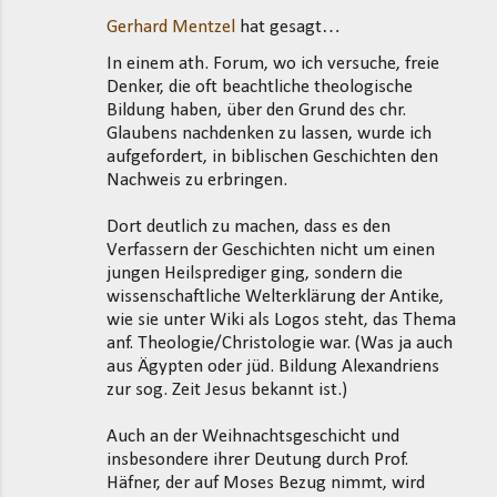
Gerhard Mentzel
hat gesagt…
K
In einem ath. Forum, wo ich versuche, freie
o
Denker, die oft beachtliche theologische
m
Bildung haben, über den Grund des chr.
m
Glaubens nachdenken zu lassen, wurde ich
aufgefordert, in biblischen Geschichten den
e
Nachweis zu erbringen.
n
t
Dort deutlich zu machen, dass es den
Verfassern der Geschichten nicht um einen
a
jungen Heilsprediger ging, sondern die
r
wissenschaftliche Welterklärung der Antike,
e
wie sie unter Wiki als Logos steht, das Thema
anf. Theologie/Christologie war. (Was ja auch
aus Ägypten oder jüd. Bildung Alexandriens
zur sog. Zeit Jesus bekannt ist.)
Auch an der Weihnachtsgeschicht und
insbesondere ihrer Deutung durch Prof.
Häfner, der auf Moses Bezug nimmt, wird