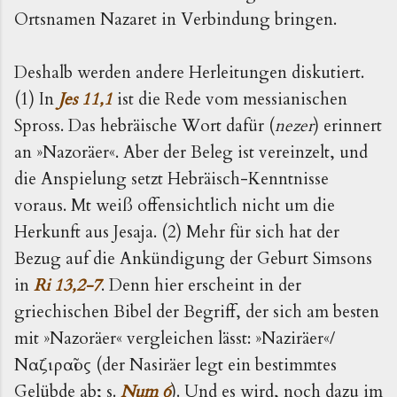
Ortsnamen Nazaret in Verbindung bringen.
Deshalb werden andere Herleitungen diskutiert.
(1) In
Jes 11,1
ist die Rede vom messianischen
Spross. Das hebräische Wort dafür (
nezer
) erinnert
an »Nazoräer«. Aber der Beleg ist vereinzelt, und
die Anspielung setzt Hebräisch-Kenntnisse
voraus. Mt weiß offensichtlich nicht um die
Herkunft aus Jesaja. (2) Mehr für sich hat der
Bezug auf die Ankündigung der Geburt Simsons
in
Ri 13,2-7
. Denn hier erscheint in der
griechischen Bibel der Begriff, der sich am besten
mit »Nazoräer« vergleichen lässt: »Naziräer«/
Ναζιραῖος (der Nasiräer legt ein bestimmtes
Gelübde ab; s.
Num 6
). Und es wird, noch dazu im