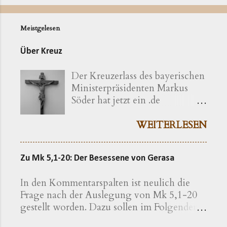
Meistgelesen
Über Kreuz
Der Kreuzerlass des bayerischen
Ministerpräsidenten Markus
Söder hat jetzt ein .de
bekommen ( kreuzerlass.de ).
Der Vorgang gibt sich im
WEITERLESEN
Ursprung freilich als eine recht
bayerische Angelegenheit zu
Zu Mk 5,1-20: Der Besessene von Gerasa
erkennen. Die »Ökumenische
Erklärung katholischer und
In den Kommentarspalten ist neulich die
evangelischer Professoren und
Frage nach der Auslegung von Mk 5,1-20
Hochschullehrer der Theologie
gestellt worden. Dazu sollen im Folgenden
zum bayerischen Kreuzerlass am
einige exegetische Hinweise gegeben
1.6.2018« wird nachfolgend