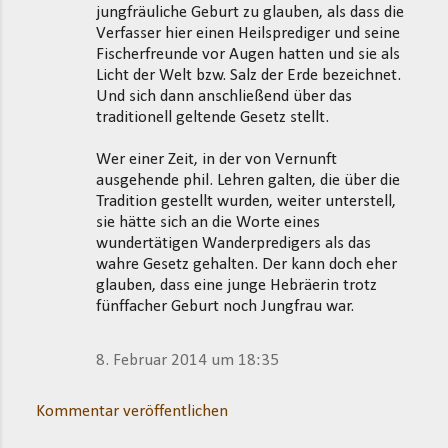
jungfräuliche Geburt zu glauben, als dass die
m
Verfasser hier einen Heilsprediger und seine
m
Fischerfreunde vor Augen hatten und sie als
Licht der Welt bzw. Salz der Erde bezeichnet.
e
Und sich dann anschließend über das
n
traditionell geltende Gesetz stellt.
t
Wer einer Zeit, in der von Vernunft
a
ausgehende phil. Lehren galten, die über die
r
Tradition gestellt wurden, weiter unterstell,
e
sie hätte sich an die Worte eines
wundertätigen Wanderpredigers als das
wahre Gesetz gehalten. Der kann doch eher
glauben, dass eine junge Hebräerin trotz
fünffacher Geburt noch Jungfrau war.
8. Februar 2014 um 18:35
Kommentar veröffentlichen