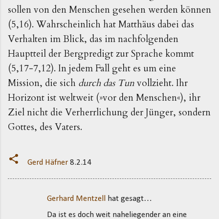
sollen von den Menschen gesehen werden können
(5,16). Wahrscheinlich hat Matthäus dabei das
Verhalten im Blick, das im nachfolgenden
Hauptteil der Bergpredigt zur Sprache kommt
(5,17-7,12). In jedem Fall geht es um eine
Mission, die sich
durch das Tun
vollzieht. Ihr
Horizont ist weltweit (»vor den Menschen«), ihr
Ziel nicht die Verherrlichung der Jünger, sondern
Gottes, des Vaters.
Gerd Häfner
8.2.14
Gerhard Mentzell
hat gesagt…
K
Da ist es doch weit naheliegender an eine
o