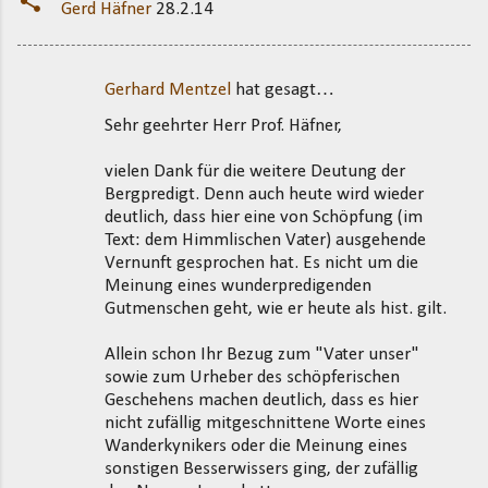
Gerd Häfner
28.2.14
Gerhard Mentzel
hat gesagt…
K
Sehr geehrter Herr Prof. Häfner,
o
m
vielen Dank für die weitere Deutung der
m
Bergpredigt. Denn auch heute wird wieder
deutlich, dass hier eine von Schöpfung (im
e
Text: dem Himmlischen Vater) ausgehende
n
Vernunft gesprochen hat. Es nicht um die
t
Meinung eines wunderpredigenden
Gutmenschen geht, wie er heute als hist. gilt.
a
r
Allein schon Ihr Bezug zum "Vater unser"
e
sowie zum Urheber des schöpferischen
Geschehens machen deutlich, dass es hier
nicht zufällig mitgeschnittene Worte eines
Wanderkynikers oder die Meinung eines
sonstigen Besserwissers ging, der zufällig