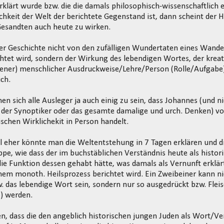
rklärt wurde bzw. die die damals philosophisch-wissenschaftlich e
chkeit der Welt der berichtete Gegenstand ist, dann scheint der 
Gesandten auch heute zu wirken.
er Geschichte nicht von den zufälligen Wundertaten eines Wand
tet wird, sondern der Wirkung des lebendigen Wortes, der kreat
ener) menschlicher Ausdruckweise/Lehre/Person (Rolle/Aufgabe),
ich.
nen sich alle Ausleger ja auch einig zu sein, dass Johannes (und n
 der Synoptiker oder das gesamte damalige und urch. Denken) vo
ischen Wirklichekit in Person handelt.
eher könnte man die Weltentstehung in 7 Tagen erklären und di
pe, wie dass der im buchstäblichen Verständnis heute als histor
die Funktion dessen gehabt hätte, was damals als Vernunft erklär
inem monoth. Heilsprozess berichtet wird. Ein Zweibeiner kann ni
w. das lebendige Wort sein, sondern nur so ausgedrückt bzw. Flei
z) werden.
n, dass die den angeblich historischen jungen Juden als Wort/V