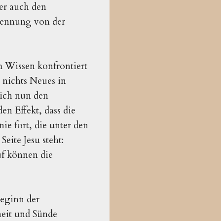
her auch den
Trennung von der
m Wissen konfrontiert
a nichts Neues in
sich nun den
en Effekt, dass die
nie fort, die unter den
eite Jesu steht:
uf können die
Beginn der
eit und Sünde