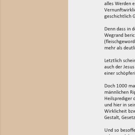
alles Werden e
Vernunftwirkli
geschichtlich 
Denn dass in d
Wegrand berich
(fleischgeword
mehr als deutl
Letztlich schei
auch der Jesus
einer schöpfer
Doch 1000 mal 
männlichen Rip
Heilsprediger 
und hier in se
Wirklicheit bz
Gestalt, Geset
Und so besoffe