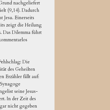
Grund nachgeliefert
ielt (9,14). Dadurch
 Jesu. Einerseits
eits zeigt die Heilung
s. Das Dilemma führt
r kommentarlos
Fehlschlag: Die
ität des Geheilten
 Erzähler fällt auf:
r Synagoge
gelist seine Jesus-
rt. In der Zeit des
gar nicht gegeben