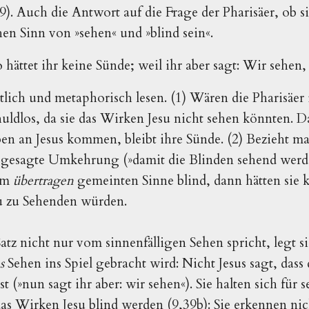
. Auch die Antwort auf die Frage der Pharisäer, ob sie
n Sinn von »sehen« und »blind sein«.
o hättet ihr keine Sünde; weil ihr aber sagt: Wir sehen,
örtlich und metaphorisch lesen. (1) Wären die Pharisäe
huldlos, da sie das Wirken Jesu nicht sehen könnten. D
n an Jesus kommen, bleibt ihre Sünde. (2) Bezieht ma
usgesagte Umkehrung (»damit die Blinden sehend werd
sem
übertragen
gemeinten Sinne blind, dann hätten sie k
u zu Sehenden würden.
Satz nicht nur vom sinnenfälligen Sehen spricht, legt 
es
Sehen ins Spiel gebracht wird: Nicht Jesus sagt, dass
st (»nun sagt ihr aber: wir sehen«). Sie halten sich für s
as Wirken Jesu blind werden (9,39b): Sie erkennen ni