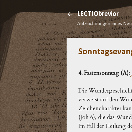
LECTIObrevior
Aufzeichnungen eines Neu
Sonntagsevan
4. Fastensonntag (A):
Die Wundergeschicht
verweist auf den Wund
Zeichencharakter kann
(Joh 6), die das Wund
Im Fall der Heilung d