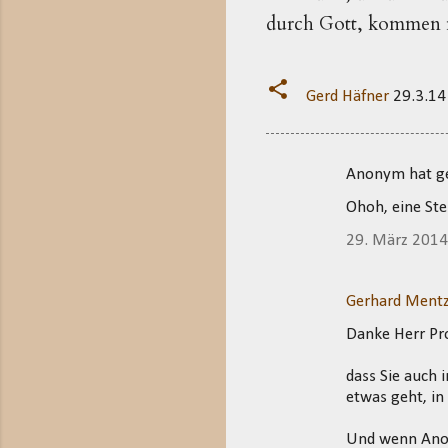
durch Gott, kommen 
Gerd Häfner
29.3.14
Anonym hat 
K
Ohoh, eine Stei
o
m
29. März 201
m
e
Gerhard Mentz
n
Danke Herr Pro
t
dass Sie auch 
a
etwas geht, in
r
e
Und wenn Anony