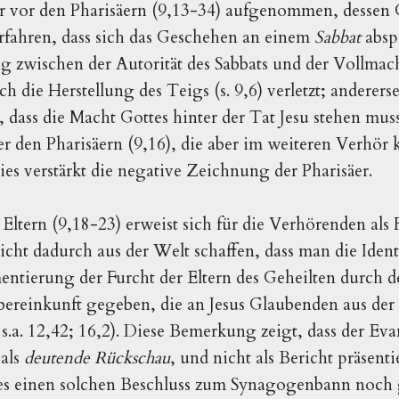
 vor den Pharisäern (9,13-34) aufgenommen, dessen 
u erfahren, dass sich das Geschehen an einem
Sabbat
absp
g zwischen der Autorität des Sabbats und der Vollmacht
ch die Herstellung des Teigs (s. 9,6) verletzt; anderers
 dass die Macht Gottes hinter der Tat Jesu stehen mus
er den Pharisäern (9,16), die aber im weiteren Verhö
es verstärkt die negative Zeichnung der Pharisäer.
Eltern (9,18-23) erweist sich für die Verhörenden als 
icht dadurch aus der Welt schaffen, dass man die Ident
ntierung der Furcht der Eltern des Geheilten durch den
bereinkunft gegeben, die an Jesus Glaubenden aus de
s.a. 12,42; 16,2). Diese Bemerkung zeigt, dass der Evan
 als
deutende Rückschau
, und nicht als Bericht präsentie
es einen solchen Beschluss zum Synagogenbann noch 