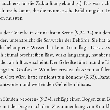
r auch erst für die Zukunft angekündigt). Das war sic
eliums bekannt, die die traumatische Erfahrung der 
en mussten.
 der Geheilte in der nächsten Szene (9,24-34) mit de
nder, unterstreicht die Schwäche der Behörde: Sie hat j
hr behauptetes Wissen hat keine Grundlage. Dass sie 
einmal beschreiben lässt, wirkt langatmig, hat aber d
en als hilflos erscheint. Der Geheilte führt nun die Li
ng: Die Größe des Wunders erweist, dass Gott auf der S
n Gott wäre, hätte er nichts tun können« (9,33). Dara
 antworten und werfen den Geheilten hinaus.
in Sünden geboren« (9,34), schlägt einen Bogen zum 
e mit der Frage nach dem Zusammenhang von Krankh