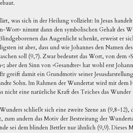
ebaut.
rt, was sich in der Heilung vollzieht: In Jesus handelt
in-Wort« nimmt dann den symbolischen Gehalt des W
lindgeborenen das Augenlicht schenkt, erweist er sich 
lligsten ist aber, dass und wie Johannes den Namen des
aschen soll (9,7). Zwar bedeutet das Wort, von dem »S
en«; aber den Sinn von »Gesandter« hat wohl erst Johan
r greift damit ein Grundmotiv seiner Jesusdarstellung 
sandte Sohn. Im Rahmen der Wundertat wird mit dem 
ss nicht eine natürliche Kraft des Teiches das Wunder 
Wunders schließt sich eine zweite Szene an (9,8-12), 
llt, zum andern das Motiv der Bestreitung der Wundert
de sei dem blinden Bettler nur ähnlich (9,9). Dieses 