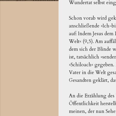
Wundertat selbst eing
Schon vorab wird geklä
anschließende »Ich-b
auf: Indem Jesus dem B
Welt« (9,5). Am auffä
dem sich der Blinde w
ist, tatsächlich »send
»Schiloach« gegeben. E
Vater in die Welt ge
Gesandten geklärt, da
An die Erzählung des 
Öffentlichkeit herste
meinen, der nun Sehen