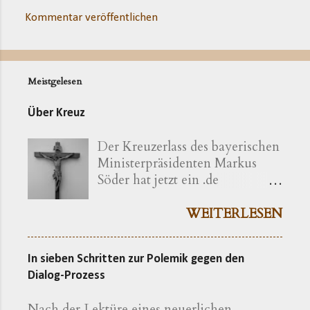
Kommentar veröffentlichen
Meistgelesen
Über Kreuz
Der Kreuzerlass des bayerischen
Ministerpräsidenten Markus
Söder hat jetzt ein .de
bekommen ( kreuzerlass.de ).
Der Vorgang gibt sich im
WEITERLESEN
Ursprung freilich als eine recht
bayerische Angelegenheit zu
In sieben Schritten zur Polemik gegen den
erkennen. Die »Ökumenische
Dialog-Prozess
Erklärung katholischer und
evangelischer Professoren und
Nach der Lektüre eines neuerlichen