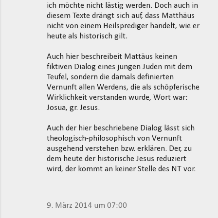
m
ich möchte nicht lästig werden. Doch auch in
m
diesem Texte drängt sich auf, dass Matthäus
nicht von einem Heilsprediger handelt, wie er
e
heute als historisch gilt.
n
t
Auch hier beschreibeit Mattäus keinen
fiktiven Dialog eines jungen Juden mit dem
a
Teufel, sondern die damals definierten
r
Vernunft allen Werdens, die als schöpferische
e
Wirklichkeit verstanden wurde, Wort war:
Josua, gr. Jesus.
Auch der hier beschriebene Dialog lässt sich
theologisch-philosophisch von Vernunft
ausgehend verstehen bzw. erklären. Der, zu
dem heute der historische Jesus reduziert
wird, der kommt an keiner Stelle des NT vor.
9. März 2014 um 07:00