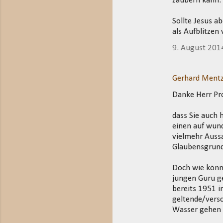
zaubern kann.
Sollte Jesus a
als Aufblitzen
9. August 201
Gerhard Mentz
Danke Herr Pro
dass Sie auch
einen auf wun
vielmehr Aussa
Glaubensgrund
Doch wie könn
jungen Guru ge
bereits 1951 i
geltende/versc
Wasser gehen l