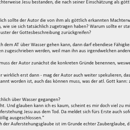
terweise Jesu bestanden, die nach seiner Einschätzung als göttli
ch sollte der Autor die von ihm als göttlich erkannten Machterw
, wie sie sich tatsächlich zugetragen haben? Warum sollte er sta
Muster der Gottesbeschreibung zurückgreifen?
 dem AT über Wasser gehen kann, dann darf ebendiese Fähigkeit
n zugeschrieben werden, weil man ihn aus irgendwelchen ander
muss der Autor zunächst die konkreten Gründe benennen, weswe
er wirklich erst dann - mag der Autor auch weiter spekulieren, das
rkannt worden ist, auch das können muss, was der atl. Gott kann:
ächlich über Wasser gegangen?
cht. Und glauben kann ich es kaum, scheint es mir doch viel zu mi
uferstehung Jesu aus dem Tod. Da meldet sich fürs Erste auch sofo
llig ausgeschlossen."
h der Auferstehungsglaube ist im Grunde echter Zauberglaube, d.