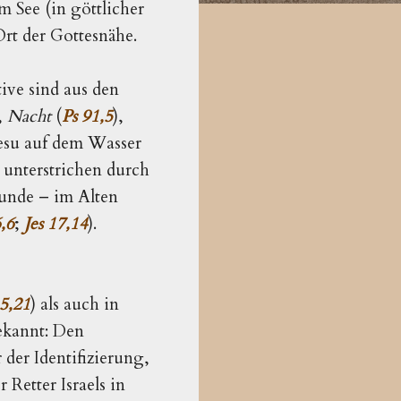
m See (in göttlicher
rt der Gottesnähe.
ive sind aus den
,
Nacht
(
Ps 91,5
),
Jesu auf dem Wasser
 unterstrichen durch
tunde – im Alten
,6
;
Jes 17,14
).
5,21
) als auch in
ekannt: Den
r der Identifizierung,
Retter Israels in