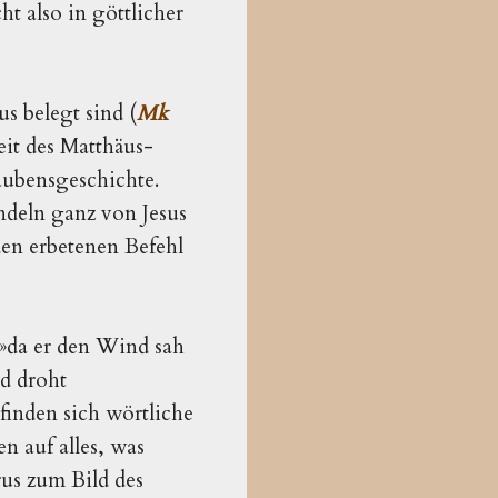
cht also in göttlicher
s belegt sind (
Mk
heit des Matthäus-
aubensgeschichte.
andeln ganz von Jesus
den erbetenen Befehl
(»da er den Wind sah
nd droht
finden sich wörtliche
n auf alles, was
us zum Bild des