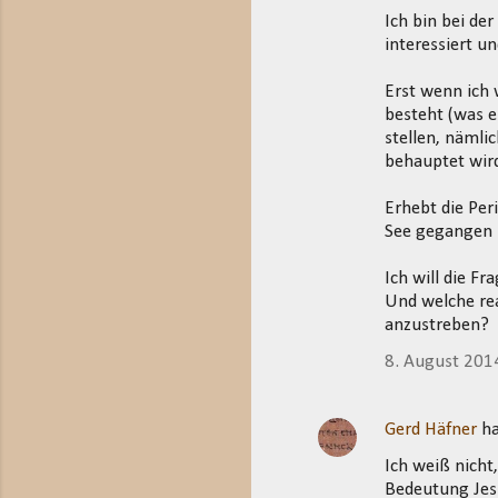
Ich bin bei de
o
interessiert un
m
m
Erst wenn ich 
besteht (was e
e
stellen, nämli
n
behauptet wir
t
Erhebt die Per
a
See gegangen s
r
e
Ich will die Fr
Und welche rea
anzustreben?
8. August 201
Gerd Häfner
ha
Ich weiß nicht,
Bedeutung Jesu