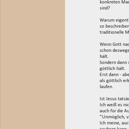
konkreten Mach
sind?
Warum eigentli
so beschreiben
traditionelle 
Wenn Gott nach
schon deswege
hält.
Sondern dann 
göttlich hält.
Erst dann - ab
als göttlich e
laufen.
Ist Jesus tats
Ich weiß es ni
auch für die A
"Unmöglich, vö
Ich meine, auc