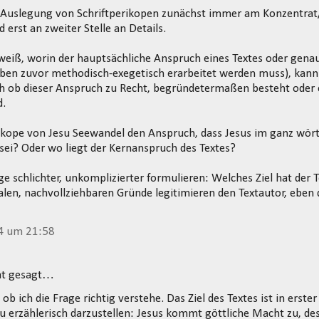
r Auslegung von Schriftperikopen zunächst immer am Konzentrat
d erst an zweiter Stelle an Details.
weiß, worin der hauptsächliche Anspruch eines Textes oder gena
ben zuvor methodisch-exegetisch erarbeitet werden muss), kann 
ch ob dieser Anspruch zu Recht, begründetermaßen besteht oder e
d.
ikope von Jesu Seewandel den Anspruch, dass Jesus im ganz wört
ei? Oder wo liegt der Kernanspruch des Textes?
age schlichter, unkomplizierter formulieren: Welches Ziel hat der
len, nachvollziehbaren Gründe legitimieren den Textautor, eben di
4 um 21:58
t gesagt…
 ob ich die Frage richtig verstehe. Das Ziel des Textes ist in erster
 erzählerisch darzustellen: Jesus kommt göttliche Macht zu, de