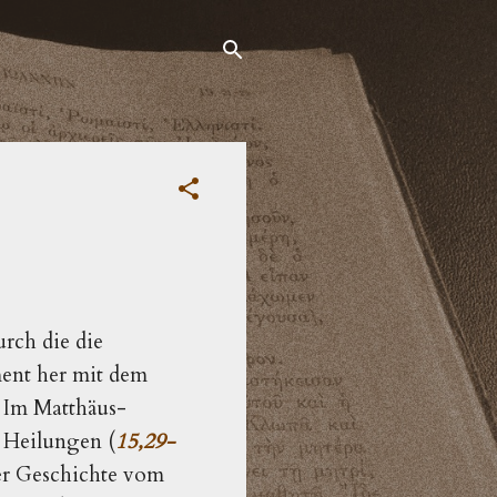
rch die die
ent her mit dem
. Im Matthäus-
n Heilungen (
15,29-
der Geschichte vom