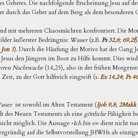
des Gebetes. Die nachfolgende Erscheinung Jesu auf de
et durch das Gebet auf dem Berg als dem besonderen O
ind mit mehreren Chaosmächten konfrontiert. Die Mot
ilder äußerster Bedrängnis:
Wasser
(z.B.
Ps
32,6
;
69,2f
)
;
Jon 1
). Durch die Häufung der Motive hat der Gang 
 Jesus den Jüngern im Boot zu Hilfe kommt. Dies wird
ierten Nachtwache
(14,25), also in der frühen Morgens
Zeit, zu der Gott hilfreich eingreift (s.
Ex 14,24
;
Ps 46
asser
ist sowohl im Alten Testament (
Ijob 9,8
;
2Makk 
t des Neuen Testaments als eine
göttliche
Fähigkeit b
nicht möglich. Die Aussage »
Ich bin es
« dient nicht nu
ergründig auf die Selbstvorstellung JHWHs als einziger 