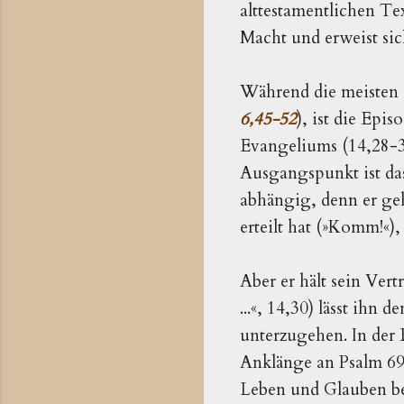
alttestamentlichen Te
Macht und erweist sich
Während die meisten d
6,45-52
), ist die Epi
Evangeliums (14,28-3
Ausgangspunkt ist d
abhängig, denn er geh
erteilt hat (»Komm!«)
Aber er hält sein Ver
...«, 14,30) lässt ihn
unterzugehen. In der 
Anklänge an Psalm 69.
Leben und Glauben bed