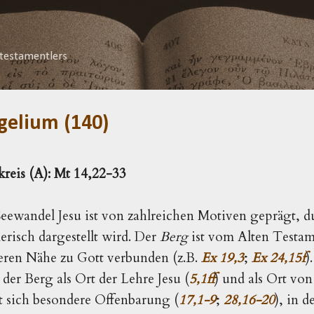
Direkt zum Hauptbereich
testamentlers
gelium (140)
kreis (A): Mt 14,22-33
ewandel Jesu ist von zahlreichen Motiven geprägt, du
erisch dargestellt wird. Der
Berg
ist vom Alten Testam
ren Nähe zu Gott verbunden (z.B.
Ex 19,3
;
Ex 24,15f
)
der Berg als Ort der Lehre Jesu (
5,1ff
) und als Ort vo
t sich besondere Offenbarung (
17,1-9
;
28,16-20
), in 