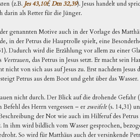
xten (z.B.
Jes 43,10f
;
Dtn 32,39
). Jesus handelt und spri
 darin als Retter für die Jünger.
er genannten Motive auch in der Vorlage des Matthäu
sode, in der Petrus die Hauptrolle spielt, eine Besonder
1). Dadurch wird die Erzählung vor allem zu einer Gl
as
Vertrauen
, das Petrus in Jesus setzt. Er macht sein H
t nicht von sich aus auf Jesus zu. Erst nachdem Jesus 
, steigt Petrus aus dem Boot und geht über das Wasser.
trauen nicht durch. Der Blick auf die drohende Gefahr 
 den Befehl des Herrn vergessen – er
zweifelt
(s. 14,31) u
Beschreibung der Not wie auch im Hilferuf des Petrus 
 In ihm wird bildlich vom Wasser gesprochen, bezoge
roht. So wird für Matthäus auch der versinkende Petr