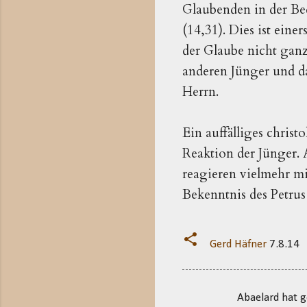
Glaubenden in der Bed
(14,31). Dies ist eine
der Glaube nicht ganz
anderen Jünger und dab
Herrn.
Ein auffälliges chris
Reaktion der Jünger. A
reagieren vielmehr m
Bekenntnis des Petrus
Gerd Häfner
7.8.14
Abaelard hat 
K