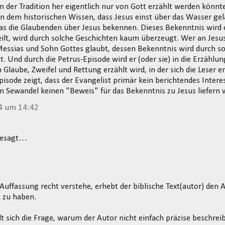
on der Tradition her eigentlich nur von Gott erzählt werden könnt
in dem historischen Wissen, dass Jesus einst über das Wasser ge
was die Glaubenden über Jesus bekennen. Dieses Bekenntnis wird e
eilt, wird durch solche Geschichten kaum überzeugt. Wer an Jesus
essias und Sohn Gottes glaubt, dessen Bekenntnis wird durch s
t. Und durch die Petrus-Episode wird er (oder sie) in die Erzählu
 Glaube, Zweifel und Rettung erzählt wird, in der sich die Leser 
pisode zeigt, dass der Evangelist primär kein berichtendes Interes
 Sewandel keinen "Beweis" für das Bekenntnis zu Jesus liefern w
4 um 14:42
gesagt…
Auffassung recht verstehe, erhebt der biblische Text(autor) den 
 zu haben.
lt sich die Frage, warum der Autor nicht einfach präzise beschreib