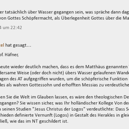
ber tatsächlich über Wasser gegangen sein, was spräche dann dag
 von Gottes Schöpfermacht, als Überlegenheit Gottes über die Ma
4 um 22:42
el
hat gesagt…
f. Häfner,
 heute wieder deutlich machen, dass es dem Matthäus genannten 
dersame Weise (oder doch nicht) übers Wasser gelaufenen Wande
gen des AT aufgegriffen wurden, um die schöpferische Funktion d
es als wahren Gottessohn und erhofften Messias zu verdeutliche
en Sie die Welt im Glauben lassen, es wäre den theologischen D
gangen? Sie wissen sicher, was Ihr holländischer Kollege Von d
n seinen Studien "Jesus Christus der Logos" verdeutlichte: Dass 
hieden definierte Vernunft (Logos) in Gestalt des Herakles in gle
ieß, wie das im NT geschildert ist.