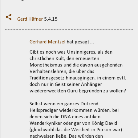
Gerd Häfner
5.4.15
Gerhard Mentzel
hat gesagt…
K
Gibt es noch was Unsinnigeres, als den
o
christlichen Kult, den erneuerten
m
Monotheismus und die davon ausgehenden
m
Verhaltenslehren, die über das
Traditionsgesetz hinausgingen, in einem evtl.
e
doch nur in Geist seiner Anhänger
n
wiedererweckten Guru begründen zu wollen?
t
Selbst wenn ein ganzes Dutzend
a
Heilsprediger wiederkommen würden, bei
r
denen sich die DNA eines antiken
e
Wanderkyniker oder gar von König David
(gleichwohl das die Weisheit in Person war)
nachweisen ließe. Das würden den