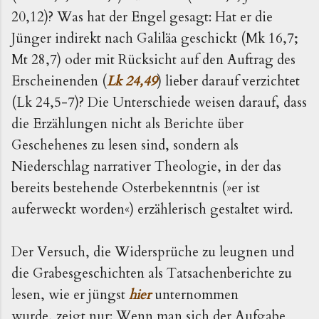
20,12)? Was hat der Engel gesagt: Hat er die
Jünger indirekt nach Galiläa geschickt (Mk 16,7;
Mt 28,7) oder mit Rücksicht auf den Auftrag des
Erscheinenden (
Lk 24,49
) lieber darauf verzichtet
(Lk 24,5-7)? Die Unterschiede weisen darauf, dass
die Erzählungen nicht als Berichte über
Geschehenes zu lesen sind, sondern als
Niederschlag narrativer Theologie, in der das
bereits bestehende Osterbekenntnis (»er ist
auferweckt worden«) erzählerisch gestaltet wird.
Der Versuch, die Widersprüche zu leugnen und
die Grabesgeschichten als Tatsachenberichte zu
lesen, wie er jüngst
hier
unternommen
wurde, zeigt nur: Wenn man sich der Aufgabe