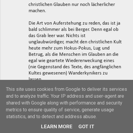
christlichen Glauben nur noch lächerlicher
machen.
Die Art von Auferstehung zu reden, das ist ja
bald schlimmer als bei Berger. Denn egal ob
das Grab leer war. Nichts ist
unglaubwürdiger, macht den christlichen Kult
heute mehr zum Hokus-Pokus, Lug und
Betrug, als die Menschen im Glauben an die
egal wie geartete Wiedererweckung eines
(nie Gegenstand des Texte, des angfänglichen
Kultes gewesenen) Wanderkynikers zu
lassen.
This site uses cookies from Google to deliver its services
Berger: "Bibelfälscher" sind am Werk. Leider
and to analyze traffic. Your IP address and user-agent are
auch dann, wenn der weiter einen
shared with Google along with performance and security
Wanderguru an den Anfang stellt. Denn dass
metrics to ensure quality of service, generate usage
es um den, den Verfassern der Texte oder
statistics, and to detect and address abuse.
denen, die diese zum Kanon eines
Kultlestextes erhoben, nicht ging, wird auch
LEARN MORE
GOT IT
im Exegetenstreit mehr als deutlich. Den ich