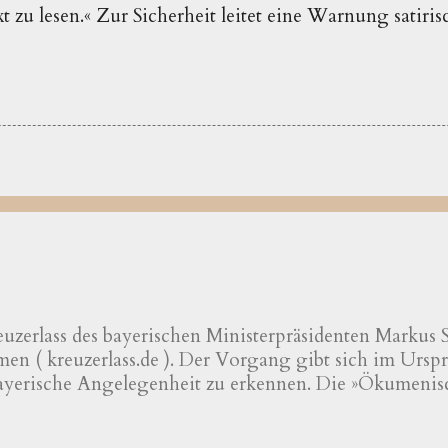
 zu lesen.« Zur Sicherheit leitet eine Warnung satiris
uzerlass des bayerischen Ministerpräsidenten Markus Sö
n ( kreuzerlass.de ). Der Vorgang gibt sich im Urspru
bayerische Angelegenheit zu erkennen. Die »Ökumenis
scher und evangelischer Professoren und Hochschulle
erischen Kreuzerlass am 1.6.2018« wird nachfolgend pr