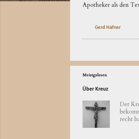
Apotheker als den Text
Gerd Häfner
Meistgelesen
Über Kreuz
Der Kre
bekomme
recht 
katholi
zum bay