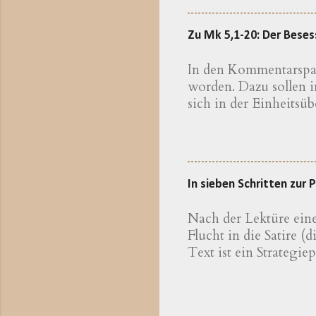
Erkläru
Theolog
Zu Mk 5,1-20: Der Bese
eine We
kennen,
In den Kommentarspalt
Theolog
worden. Dazu sollen 
bayeris
sich in der Einheitsüb
sichtli
hier Eine erweiterte 
Die Unt
gegliederten Eindruck:
Krankheit beschrieben
Dämon (VV.6-13) und 
In sieben Schritten zur
Geheilten selbst (VV
Doppelungen, auffal
Nach der Lektüre eine
Flucht in die Satire 
Text ist ein Strategie
Anweisungen finden, 
sich von Rückschlägen
eines » Vatikan-Dossi