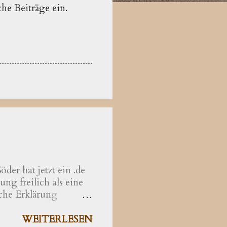
che Beiträge ein.
der hat jetzt ein .de
ng freilich als eine
che Erklärung
hrer der Theologie
äzisiert als eine
WEITERLESEN