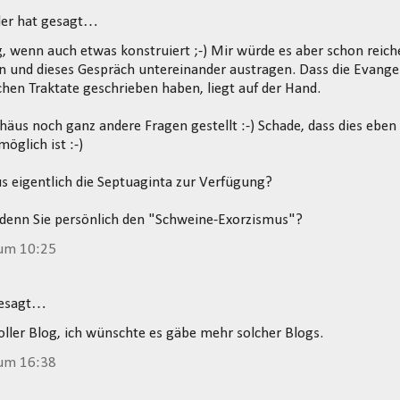
zler hat gesagt…
g, wenn auch etwas konstruiert ;-) Mir würde es aber schon reic
n und dieses Gespräch untereinander austragen. Dass die Evangel
chen Traktate geschrieben haben, liegt auf der Hand.
häus noch ganz andere Fragen gestellt :-) Schade, dass dies eb
öglich ist :-)
 eigentlich die Septuaginta zur Verfügung?
denn Sie persönlich den "Schweine-Exorzismus"?
 um 10:25
gesagt…
oller Blog, ich wünschte es gäbe mehr solcher Blogs.
 um 16:38