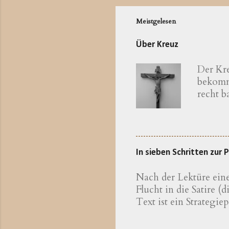
Meistgelesen
Über Kreuz
Der Kre
bekomme
recht 
katholi
zum bay
Erkläru
Theolog
In sieben Schritten zur
eine We
kennen,
Nach der Lektüre eine
Theolog
Flucht in die Satire 
bayeris
Text ist ein Strategie
sichtli
Anweisungen finden, 
Die Unt
sich von Rückschlägen