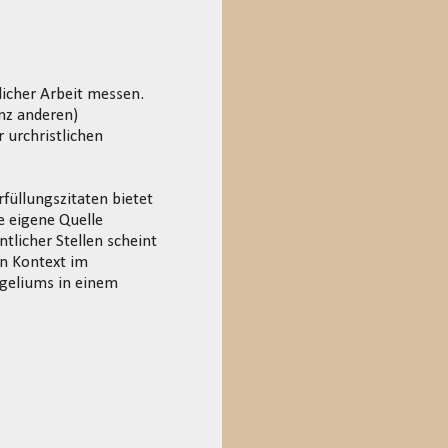
tlicher Arbeit messen.
anz anderen)
 urchristlichen
füllungszitaten bietet
e eigene Quelle
licher Stellen scheint
en Kontext im
geliums in einem