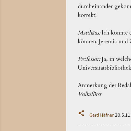
durcheinander gekomm
korrekt!
Matthäus:
Ich konnte d
können. Jeremia und Z
Professor:
Ja, in welch
Universitätsbibliothek
Anmerkung der Reda
Volksfürst
Gerd Häfner
20.5.11