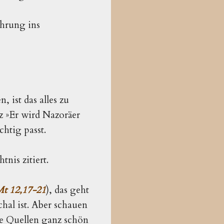
ührung ins
 ist das alles zu
 »Er wird Nazoräer
chtig passt.
nis zitiert.
t 12,17-21
), das geht
hal ist. Aber schauen
ie Quellen ganz schön