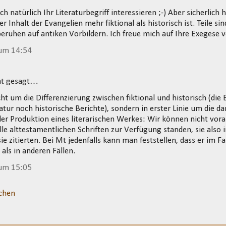
h natürlich Ihr Literaturbegriff interessieren ;-) Aber sicherlich 
r Inhalt der Evangelien mehr fiktional als historisch ist. Teile sin
 beruhen auf antiken Vorbildern. Ich freue mich auf Ihre Exegese
 um 14:54
t gesagt…
cht um die Differenzierung zwischen fiktional und historisch (die
eratur noch historische Berichte), sondern in erster Linie um die 
r Produktion eines literarischen Werkes: Wir können nicht vora
lle alttestamentlichen Schriften zur Verfügung standen, sie als
e zitierten. Bei Mt jedenfalls kann man feststellen, dass er im Fa
 als in anderen Fällen.
 um 15:05
chen