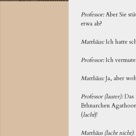
Professor:
Aber Sie stü
etwa ab?
Matthäus:
Ich hatte sc
Professor:
Ich vermute,
Matthäus:
Ja, aber woh
Professor (lauter):
Das 
Ethnarchen Agathooros
(
lacht
)!
Matthäus (lacht nicht)
: