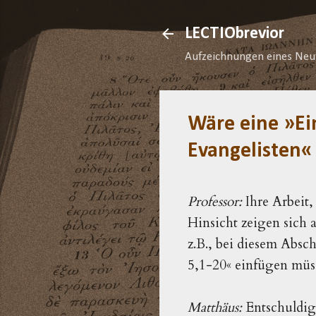
LECTIObrevior
Aufzeichnungen eines Neu
Wäre eine »Ei
Evangelisten«
Professor:
Ihre Arbeit,
Hinsicht zeigen sich 
z.B., bei diesem Absch
5,1-20« einfügen müs
Matthäus:
Entschuldig