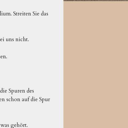
ium. Streiten Sie das
i uns nicht.
en.
f die Spuren des
en schon auf die Spur
twas gehört.