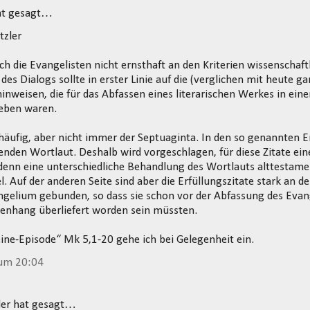
t gesagt…
tzler
 ich die Evangelisten nicht ernsthaft an den Kriterien wissenschaf
des Dialogs sollte in erster Linie auf die (verglichen mit heute g
nweisen, die für das Abfassen eines literarischen Werkes in einer
eben waren.
häufig, aber nicht immer der Septuaginta. In den so genannten Er
enden Wortlaut. Deshalb wird vorgeschlagen, für diese Zitate ein
nn eine unterschiedliche Behandlung des Wortlauts alttestament
l. Auf der anderen Seite sind aber die Erfüllungszitate stark an d
gelium gebunden, so dass sie schon vor der Abfassung des Evan
nhang überliefert worden sein müssten.
ine-Episode“ Mk 5,1-20 gehe ich bei Gelegenheit ein.
 um 20:04
zler hat gesagt…