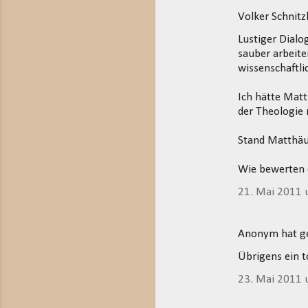
Volker Schnit
K
Lustiger Dialo
o
sauber arbeite
m
wissenschaftli
m
Ich hätte Matt
e
der Theologie m
n
t
Stand Matthäus
a
Wie bewerten 
r
21. Mai 2011
e
Anonym hat 
Übrigens ein t
23. Mai 2011