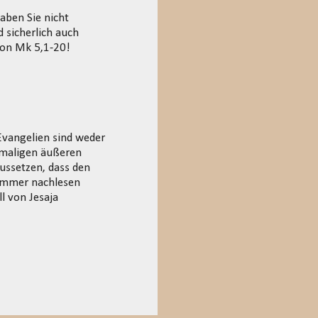
haben Sie nicht
d sicherlich auch
 von Mk 5,1-20!
 Evangelien sind weder
damaligen äußeren
ussetzen, dass den
o immer nachlesen
ll von Jesaja