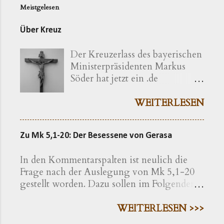
Meistgelesen
m
e
Über Kreuz
n
Der Kreuzerlass des bayerischen
t
Ministerpräsidenten Markus
a
Söder hat jetzt ein .de
r
bekommen ( kreuzerlass.de ).
e
Der Vorgang gibt sich im
WEITERLESEN
Ursprung freilich als eine recht
bayerische Angelegenheit zu
Zu Mk 5,1-20: Der Besessene von Gerasa
erkennen. Die »Ökumenische
Erklärung katholischer und
In den Kommentarspalten ist neulich die
evangelischer Professoren und
Frage nach der Auslegung von Mk 5,1-20
Hochschullehrer der Theologie
gestellt worden. Dazu sollen im Folgenden
zum bayerischen Kreuzerlass am
einige exegetische Hinweise gegeben
1.6.2018« wird nachfolgend
werden. Der Text findet sich in der
WEITERLESEN >>>
präzisiert als eine Erklärung von
Einheitsübersetzung hier , in der
»aus Bayern stammenden oder