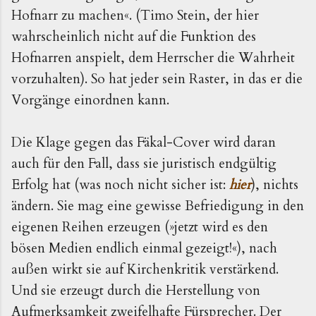
Hofnarr zu machen«. (Timo Stein, der hier 
wahrscheinlich nicht auf die Funktion des 
Hofnarren anspielt, dem Herrscher die Wahrheit 
vorzuhalten). So hat jeder sein Raster, in das er die 
Vorgänge einordnen kann. 
Die Klage gegen das Fäkal-Cover wird daran 
auch für den Fall, dass sie juristisch endgültig 
Erfolg hat (was noch nicht sicher ist: 
hier
), nichts 
ändern. Sie mag eine gewisse Befriedigung in den 
eigenen Reihen erzeugen (»jetzt wird es den 
bösen Medien endlich einmal gezeigt!«), nach 
außen wirkt sie auf Kirchenkritik verstärkend. 
Und sie erzeugt durch die Herstellung von 
Aufmerksamkeit zweifelhafte Fürsprecher. Der 