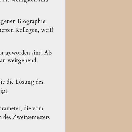
eigenen Biographie.
sierten Kollegen, weiß
or geworden sind. Als
 man weitgehend
wie die Lösung des
igt.
Parameter, die vom
m des Zweitsemesters