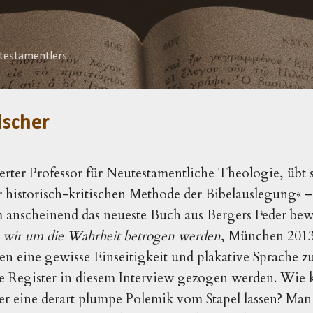
Direkt zum Hauptbereich
testamentlers
lscher
ierter Professor für Neutestamentliche Theologie, übt 
r historisch-kritischen Methode der Bibelauslegung« –
 anscheinend das neueste Buch aus Bergers Feder bew
e wir um die Wahrheit betrogen werden
, München 2013
ine gewisse Einseitigkeit und plakative Sprache zu
e Register in diesem Interview gezogen werden. Wie k
r eine derart plumpe Polemik vom Stapel lassen? Man