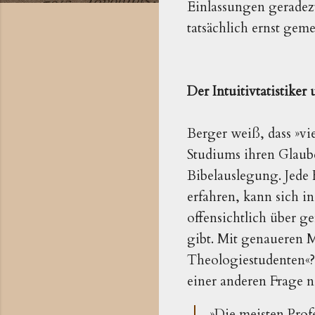
Einlassungen geradezu 
tatsächlich ernst geme
Der Intuitivtatistike
Berger weiß, dass »vi
Studiums ihren Glaube
Bibelauslegung. Jede 
erfahren, kann sich i
offensichtlich über g
gibt. Mit genaueren M
Theologiestudenten«?)
einer anderen Frage n
»Die meisten Prof