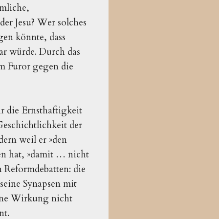
imliche,
der Jesu? Wer solches
gen könnte, dass
ar würde. Durch das
em Furor gegen die
 die Ernsthaftigkeit
Geschichtlichkeit der
dern weil er »den
n hat, »damit … nicht
n Reformdebatten: die
 seine Synapsen mit
ine Wirkung nicht
nt.