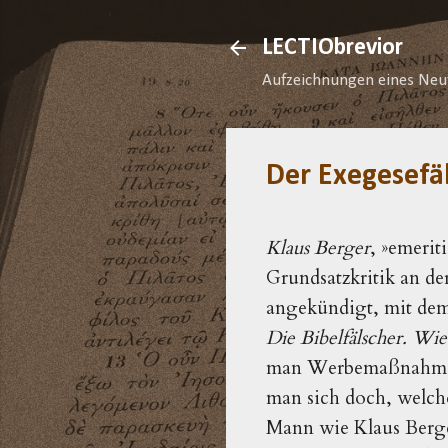
LECTIObrevior
Aufzeichnungen eines Neu
Der Exegesefä
Klaus Berger
, »emerit
Grundsatzkritik an de
angekündigt, mit dem
Die Bibelfälscher. Wi
man Werbemaßnahmen e
man sich doch, welch
Mann wie Klaus Berge