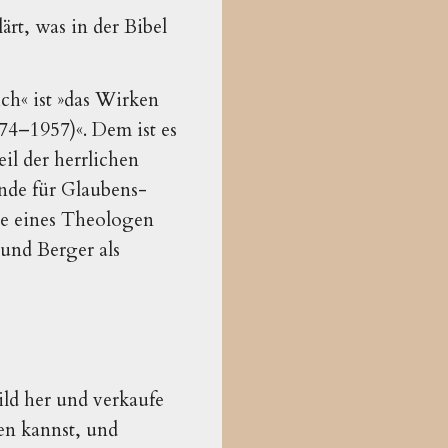
rt, was in der Bibel
ch« ist »das Wirken
74–1957)«. Dem ist es
il der herrlichen
nde für Glaubens-
gie eines Theologen
und Berger als
bild her und verkaufe
en kannst, und