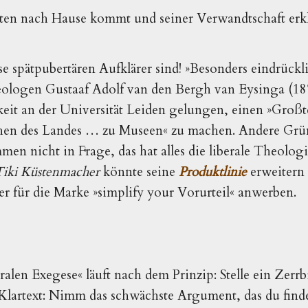
en nach Hause kommt und seiner Verwandtschaft erklä
.
e spätpubertären Aufklärer sind! »Besonders eindrückli
eologen Gustaaf Adolf van den Bergh van Eysinga (18
keit an der Universität Leiden gelungen, einen »Großte
rchen des Landes … zu Museen« zu machen. Andere Grü
en nicht in Frage, das hat alles die liberale Theolo
iki Küstenmacher
könnte seine
Produktlinie
erweitern 
er für die Marke »simplify your Vorurteil« anwerben.
eralen Exegese« läuft nach dem Prinzip: Stelle ein Zerr
m Klartext: Nimm das schwächste Argument, das du find