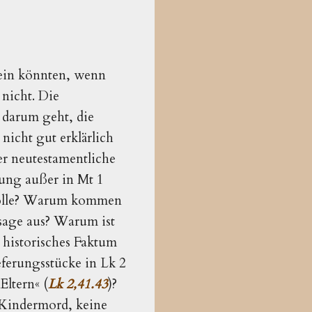
sein könnten, wenn
 nicht. Die
8
darum geht, die
nicht gut erklärlich
er neutestamentliche
gung außer in Mt 1
Rolle? Warum kommen
sage aus? Warum ist
 historisches Faktum
ferungsstücke in Lk 2
Eltern« (
Lk 2,41.43
)?
 Kindermord, keine