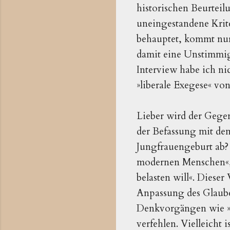
historischen Beurteil
uneingestandene Krit
behauptet, kommt nur 
damit eine Unstimmig
Interview habe ich ni
»liberale Exegese« vo
Lieber wird der Gegen
der Befassung mit dem
Jungfrauengeburt ab? 
modernen Menschen«, 
belasten will«. Diese
Anpassung des Glauben
Denkvorgängen wie »D
verfehlen. Vielleicht 