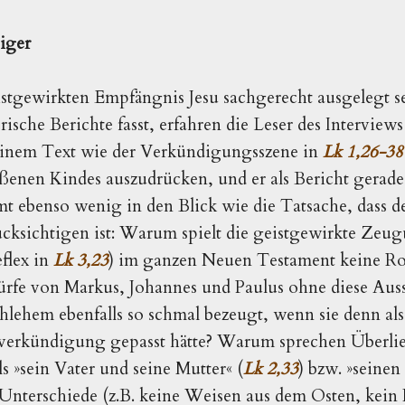
iger
eistgewirkten Empfängnis Jesu sachgerecht ausgelegt 
orische Berichte fasst, erfahren die Leser des Interviews
 einem Text wie der Verkündigungsszene in
Lk 1,26-3
enen Kindes auszudrücken, und er als Bericht gerade 
t ebenso wenig in den Blick wie die Tatsache, dass d
cksichtigen ist: Warum spielt die geistgewirkte Zeu
flex in
Lk 3,23
) im ganzen Neuen Testament keine 
ürfe von Markus, Johannes und Paulus ohne diese Aus
thlehem ebenfalls so schmal bezeugt, wenn sie denn als
usverkündigung gepasst hätte? Warum sprechen Überlie
s »sein Vater und seine Mutter« (
Lk 2,33
) bzw. »seinen 
 Unterschiede (z.B. keine Weisen aus dem Osten, kein