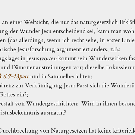
an einer Weltsicht, die nur das naturgesetzlich Erklär
ilung der Wunder Jesu entscheidend sei, kann man woh
n (das allerdings, wenn ich recht sehe, in erster Lini
torische Jesusforschung argumentiert anders, z.B.:
gslage: in Jesus
worten
kommt sein Wunderwirken fast 
und Dämonenaustreibungen vor; dieselbe Fokussierung
 6,7-13parr
und in Sammelberichten;
ärenz zur Verkündigung Jesu: Passt sich die Wunderüb
ottes ein?;
estalt von Wundergeschichten: Wird in ihnen besonde
ristusbekenntnis ausmacht?
urchbrechung von Naturgesetzen hat keine kriteriell