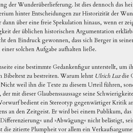
ung der Wunderüberlieferung. Ist dies dennoch das he
erium hinter Entscheidungen zur Historizität der Wun
dann über eine freie Spekulation hinaus, wenn er zei
keit der üblichen historischen Argumentation erklärb
cht den Eindruck gewonnen, dass sich Berger in sein
n einer solchen Aufgabe aufhalten ließe.
seite eine bestimmte Gedankenfigur unterstellt, um ihr
 Bibeltext zu bestreiten. Warum lehnt
Ulrich Luz
die 
Nicht weil ihn die Texte zu diesem Urteil führen, son
der mit dieser Glaubenssaussage seine Schwierigkeite
r Vorwurf bedient ein Stereotyp gegenwärtiger Kritik a
s an den Zeitgeist. Er wird bei einem Publikum, das
ifferenzierung« und »Abwägung« nicht belästigt, se
ist die zitierte Plumpheit vor allem ein Verkaufsargume