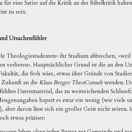
für eine Satire auf die Kritik an der Bibelkritik halten
int zu sein.
r und Ursachenfühler
ele Theologiestudenten« ihr Studium abbrechen, »weil
n verlieren«. Hauptsächlicher Grund ist die an den Un
Fakultät, die froh wäre, etwas über Gründe von Studi
n Zukunft an die
Klaus Berger TheoConsult
wenden. Do
efühltes Datenmaterial, das zu weitreichenden Schluss
engenangaben hapert es zwar ein wenig (wie viele si
, aber davon lässt sich ein großer Geist nicht stören.
och etwas präziser:
essoren leben ohne jeden Bezug zur Gemeinde und nur