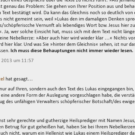
uch eines Gesprächs über die Texte zu nichts führt: »Als jemand
 ist genau das Problem: Sie gehen von Ihrer Position aus und beha
 Text bestätigt wird. Da kann das Gleichnis noch so deutlich von
as nicht gemeint sein, weil »Lukas den im damaligen Denken spr
s/schöpferiscche Vernunft als lebendiges Wort bzw. Jesus hier zu 
«. Ja, wer solche Einsicht hat, muss sich mit dem Text nicht län
r eine Nebelkerze: »Aber auch hier wird wieder klar …« Nichts vo
d hier klar. Und was Sie »hinter dem Gleichnis« sehen, ist nur da
ssen.
Ich muss diese Behauptungen nicht immer wieder lesen.
r 2013 um 11:57
el
hat gesagt…
 nur auf Ihren, sondern auch den Text des Lukas eingegangen bin,
 eine andere Form der Auslegung vorgeschlagen habe, die verst
ug des unfähigen Verwalters schöpferischer Botschaft/des ewig
t sehr gerechte und gutherzige Heilsprediger mit Namen Jesus, d
nen Betrug für gut geheißen hat, haben Sie bei Ihrem Nebelkerz
 Auch nicht, warum ein Hellenist wie Lukas einem Heilsprediger da