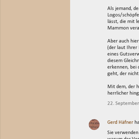
n
Als jemand, de
t
Logos/schöpfer
lässt, die mit
a
Mammon verantw
r
e
Aber auch hier
(der laut Ihre
eines Gutsverw
diesem Gleichn
erkennen, bei
geht, der nicht
Mit dem, der h
herrlicher hing
22. Septembe
Gerd Häfner
ha
Sie verwenden 