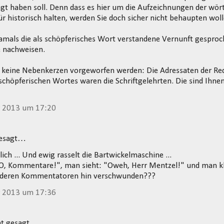
gt haben soll. Denn dass es hier um die Aufzeichnungen der wör
für historisch halten, werden Sie doch sicher nicht behaupten woll
als die als schöpferisches Wort verstandene Vernunft gesproche
e nachweisen.
 keine Nebenkerzen vorgeworfen werden: Die Adressaten der Red
schöpferischen Wortes waren die Schriftgelehrten. Die sind Ihnen
r 2013 um 17:20
gesagt…
lich ... Und ewig rasselt die Bartwickelmaschine ...
O, Kommentare!", man sieht: "Oweh, Herr Mentzel!" und man kli
nderen Kommentatoren hin verschwunden???
r 2013 um 17:36
t gesagt…