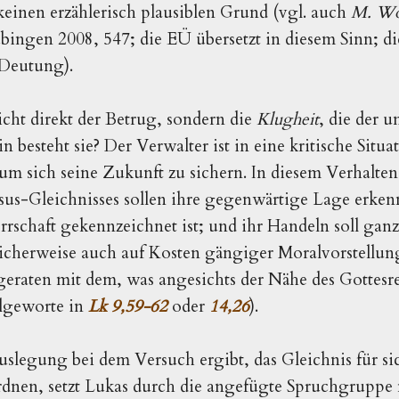
 keinen erzählerisch plausiblen Grund (vgl. auch
M. Wo
ingen 2008, 547; die EÜ übersetzt in diesem Sinn; di
 Deutung).
icht direkt der Betrug, sondern die
Klugheit
, die der 
 besteht sie? Der Verwalter ist in eine kritische Situ
um sich seine Zukunft zu sichern. In diesem Verhalten i
sus-Gleichnisses sollen ihre gegenwärtige Lage erken
rschaft gekennzeichnet ist; und ihr Handeln soll gan
icherweise auch auf Kosten gängiger Moralvorstellun
t geraten mit dem, was angesichts der Nähe des Gottesr
olgeworte in
Lk 9,59-62
oder
14,26
).
slegung bei dem Versuch ergibt, das Gleichnis für sic
ordnen, setzt Lukas durch die angefügte Spruchgruppe