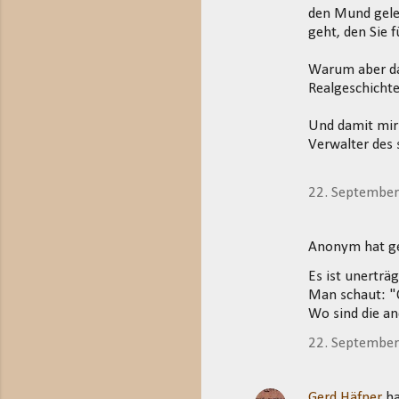
den Mund gele
geht, den Sie 
Warum aber dam
Realgeschicht
Und damit mir
Verwalter des 
22. Septembe
Anonym hat 
Es ist unerträg
Man schaut: "
Wo sind die a
22. Septembe
Gerd Häfner
ha