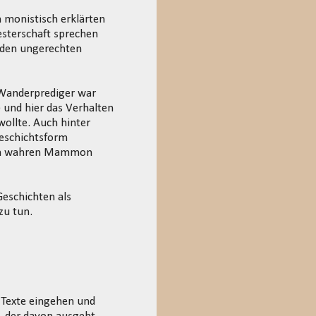
 monistisch erklärten
esterschaft sprechen
r den ungerechten
r Wanderprediger war
 und hier das Verhalten
wollte. Auch hinter
Geschichtsform
/den wahren Mammon
Geschichten als
zu tun.
e Texte eingehen und