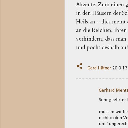
Akzente. Zum einen gr
in den Häusern der Sc
Heils an – dies meint
an die Reichen, ihren 
verhindern, dass man 
und pocht deshalb au
Gerd Häfner
20.9.13
Gerhard Mentz
K
Sehr geehrter 
o
m
müssen wir bei
m
nicht in den V
um "ungerec
e