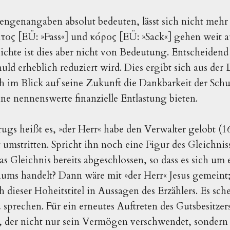
genangaben absolut bedeuten, lässt sich nicht mehr 
τος [EÜ: »Fass«] und κόρος [EÜ: »Sack«] gehen weit au
chte ist dies aber nicht von Bedeutung. Entscheidend i
uld erheblich reduziert wird. Dies ergibt sich aus der
ch im Blick auf seine Zukunft die Dankbarkeit der Schu
ine nennenswerte finanzielle Entlastung bieten.
rugs heißt es, »der Herr« habe den Verwalter gelobt (1
umstritten. Spricht ihn noch eine Figur des Gleichniss
as Gleichnis bereits abgeschlossen, so dass es sich um
iums handelt? Dann wäre mit »der Herr« Jesus gemeint
 dieser Hoheitstitel in Aussagen des Erzählers. Es sch
 sprechen. Für ein erneutes Auftreten des Gutsbesitzers
, der nicht nur sein Vermögen verschwendet, sondern 