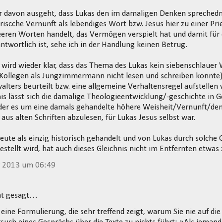
r davon ausgeht, dass Lukas den im damaligen Denken sprechedn
iscche Vernunft als lebendiges Wort bzw. Jesus hier zu einer Pri
 leeren Worten handelt, das Vermögen verspielt hat und damit fü
ortlich ist, sehe ich in der Handlung keinen Betrug.
 wird wieder klar, dass das Thema des Lukas kein siebenschlaue
r Kollegen als Jungzimmermann nicht lesen und schreiben konnte)
alters beurteilt bzw. eine allgemeine Verhaltensregel aufstellen 
is lässt sich die damalige Theologieentwicklung/-geschichte in 
 der es um eine damals gehandelte höhere Weisheit/Vernunft
 aus alten Schriften abzulesen, für Lukas Jesus selbst war.
eute als einzig historisch gehandelt und von Lukas durch solche 
estellt wird, hat auch dieses Gleichnis nicht im Entfernten etwas 
r 2013 um 06:49
t gesagt…
eine Formulierung, die sehr treffend zeigt, warum Sie nie auf di