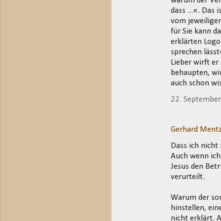
warum der Vers
dass ...«. Das
vom jeweiligen
für Sie kann d
erklärten Logo
sprechen lässt
Lieber wirft e
behaupten, wir
auch schon wi
22. Septembe
Gerhard Mentz
Dass ich nicht
Auch wenn ich
Jesus den Betr
verurteilt.
Warum der sons
hinstellen, ei
nicht erklärt.