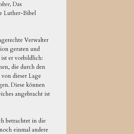
lter,
Das
e Luther-Bibel
ungerechte Verwalter
ation geraten und
st er vorbildlich:
nen, die durch den
z von dieser Lage
gen. Diese können
eiches angebracht ist
h betrachtet in die
 noch einmal andere