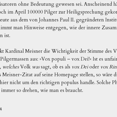
isatoren ohne Bedeutung gewesen sei. Anscheinend hä
 doch im April 100000 Pilger zur Heiligsprechung ge
ute aus dem von Johannes Paul II. gegründeten Instit
 nimmt man Hinweise entgegen, wie der innere Zusa
 ist.
t Kardinal Meisner die Wichtigkeit der Stimme des Vo
 Pilgermassen aus: »Vox populi – vox Dei!« Ist es unfa
,
welches
Volk
was
sagt, ob es als
vox Dei
oder
vox Rin
s Meisner-Zitat auf seine Homepage stellen, so wäre 
h hier nicht um den richtigen populus handle. Solche P
 immer so drehen, wie man es braucht.
4