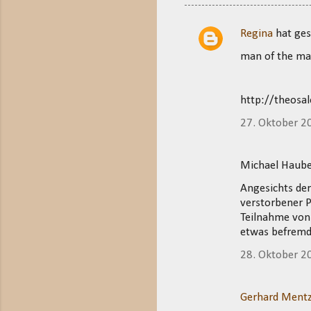
Regina
hat ge
K
man of the ma
o
m
m
http://theosa
e
27. Oktober 2
n
t
Michael Haub
a
Angesichts der
r
verstorbener P
e
Teilnahme von
etwas befremdl
28. Oktober 2
Gerhard Mentz