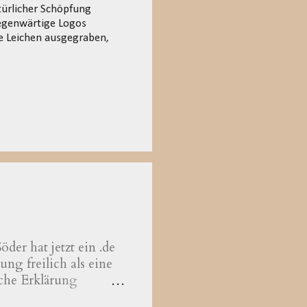
türlicher Schöpfung
egenwärtige Logos
he Leichen ausgegraben,
der hat jetzt ein .de
ng freilich als eine
che Erklärung
hrer der Theologie