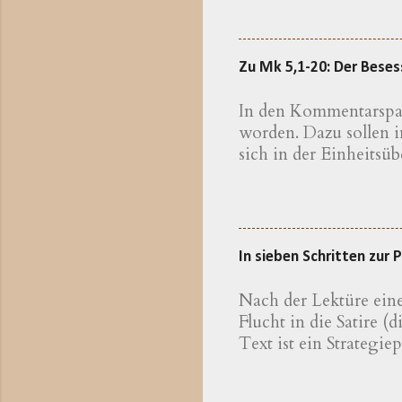
zum bay
Erkläru
Theolog
Zu Mk 5,1-20: Der Bese
eine We
kennen,
In den Kommentarspalt
Theolog
worden. Dazu sollen 
bayeris
sich in der Einheitsüb
sichtli
hier Eine erweiterte 
Die Unt
gegliederten Eindruck:
Krankheit beschrieben
Dämon (VV.6-13) und 
In sieben Schritten zur
Geheilten selbst (VV
Doppelungen, auffal
Nach der Lektüre eine
Flucht in die Satire 
Text ist ein Strategie
Anweisungen finden, 
sich von Rückschlägen