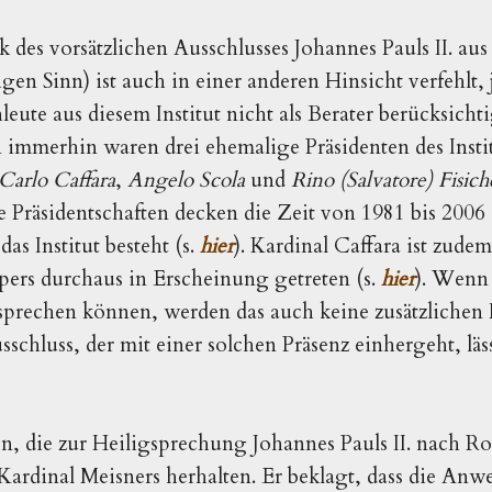
 des vorsätzlichen Ausschlusses Johannes Pauls II. au
en Sinn) ist auch in einer anderen Hinsicht verfehlt, 
leute aus diesem Institut nicht als Berater berücksicht
immerhin waren drei ehemalige Präsidenten des Instit
Carlo Caffara
,
Angelo Scola
und
Rino (Salvatore) Fisich
e Präsidentschaften decken die Zeit von 1981 bis 2006 a
das Institut besteht (s.
hier
). Kardinal Caffara ist zudem
pers durchaus in Erscheinung getreten (s.
hier
). Wenn 
ts sprechen können, werden das auch keine zusätzlichen
sschluss, der mit einer solchen Präsenz einhergeht, läs
aren, die zur Heiligsprechung Johannes Pauls II. nac
 Kardinal Meisners herhalten. Er beklagt, dass die Anw