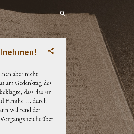
eilnehmen!
inen aber nicht
t am Gedenktag des
beklagte, dass das »in
und Familie … durch
dann während der
 Vorgangs reicht über