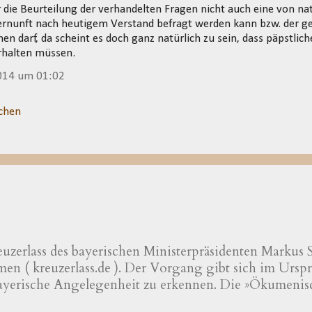
die Beurteilung der verhandelten Fragen nicht auch eine von na
rnunft nach heutigem Verstand befragt werden kann bzw. der g
n darf, da scheint es doch ganz natürlich zu sein, dass päpstlic
rhalten müssen.
014 um 01:02
chen
uzerlass des bayerischen Ministerpräsidenten Markus Sö
n ( kreuzerlass.de ). Der Vorgang gibt sich im Urspru
bayerische Angelegenheit zu erkennen. Die »Ökumenis
scher und evangelischer Professoren und Hochschulle