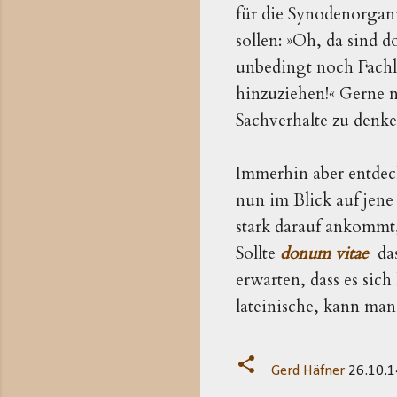
für die Synodenorgan
sollen: »Oh, da sind
unbedingt noch Fachle
hinzuziehen!« Gerne
Sachverhalte zu denken
Immerhin aber entdeck
nun im Blick auf jene
stark darauf ankommt
Sollte
donum vitae
da
erwarten, dass es sic
lateinische, kann man
Gerd Häfner
26.10.1