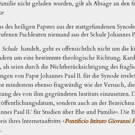
milie nicht geladen wurden, gilt als Absage an den f
ke
s des heiligen Papstes aus der stattgefundenen Synode,
ufenen Fachleuten niemand aus der Schule Johannes Pau
e
Schule
handelt, geht es offensichtlich nicht um die k
ondern um eine bestimmte theologische Richtung. Kard
 als seien durch die Nichtberücksichtigung des fraglic
gen von Papst Johannes Paul II. für die Synode irrel
 ist mindestens ebenso fragwürdig wie der Versuch, di
utung des von ihm gegründeten Instituts einzusetzen. D
öffentlichungsdatum, sondern auch an der Bezeichnung
nnes Paul II.' für Studien über Ehe und Familie«. Die E
s ihres Internetauftritts »
Pontificio Istituto Giovanni P
«.