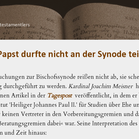
Direkt zum Hauptbereich
testamentlers
Papst durfte nicht an der Synode t
chungen zur Bischofssynode reißen nicht ab, sie sche
ig durchgeführt zu werden.
Kardinal Joachim Meisner
ha
einen Artikel in der
Tagespost
veröffentlicht, in dem er 
itut 'Heiliger Johannes Paul II.' für Studien über Ehe 
er keinen Vertreter in den Vorbereitungsgremien und 
eratungsgremien dabei« war. Seine Interpretation des
 und Zeit hinaus: