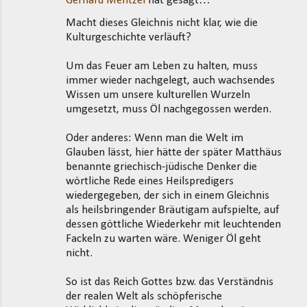
Gerhard Mentzel
hat gesagt…
K
Macht dieses Gleichnis nicht klar, wie die
o
Kulturgeschichte verläuft?
m
m
Um das Feuer am Leben zu halten, muss
immer wieder nachgelegt, auch wachsendes
e
Wissen um unsere kulturellen Wurzeln
n
umgesetzt, muss Öl nachgegossen werden.
t
Oder anderes: Wenn man die Welt im
a
Glauben lässt, hier hätte der später Matthäus
r
benannte griechisch-jüdische Denker die
e
wörtliche Rede eines Heilspredigers
wiedergegeben, der sich in einem Gleichnis
als heilsbringender Bräutigam aufspielte, auf
dessen göttliche Wiederkehr mit leuchtenden
Fackeln zu warten wäre. Weniger Öl geht
nicht.
So ist das Reich Gottes bzw. das Verständnis
der realen Welt als schöpferische