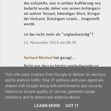
das aufspielte, was in antiker Aufklärung neu
bedacht wurde, daher von seinen Anhängern
als wahrer Tempel, lebendiges Wort, Bringer
der Heilszeit, Bräutigam Israels... hingestellt
wurde.
Ist das nicht mehr als "unglaubwürdig"?
11. November 2014 um 06:50
Gerhard Mentzel
hat gesagt…
Nicht nur, dass es höchst unglaubwürdig ist,
dass der prophetische, auf das Wort
This site uses cookies from Google to deliver its services
(Vernunfthandlung im kreativen
and to analyze traffic. Your IP address and user-agent are
Weltgeschehen) begründete Monotheismus
shared with Google along with performance and security
bzw. Israel durch einen Wanderprediger aufs
metrics to ensure quality of service, generate usage
Neue begründet wurde.
statistics, and to detect and address abuse.
Und dass es daher völlig unglaubwürdig ist,
LEARN MORE
GOT IT
dass der Verfasser des hier zu Debatte