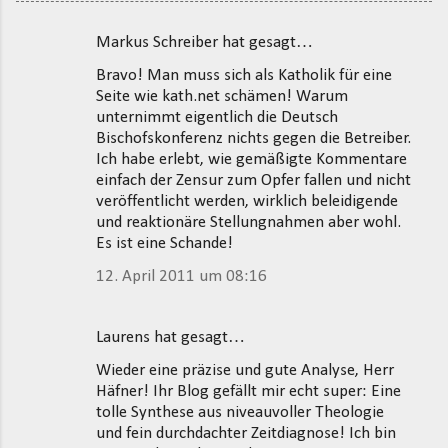
Markus Schreiber hat gesagt…
K
Bravo! Man muss sich als Katholik für eine
o
Seite wie kath.net schämen! Warum
m
unternimmt eigentlich die Deutsch
m
Bischofskonferenz nichts gegen die Betreiber.
Ich habe erlebt, wie gemäßigte Kommentare
e
einfach der Zensur zum Opfer fallen und nicht
n
veröffentlicht werden, wirklich beleidigende
t
und reaktionäre Stellungnahmen aber wohl.
Es ist eine Schande!
a
r
12. April 2011 um 08:16
e
Laurens hat gesagt…
Wieder eine präzise und gute Analyse, Herr
Häfner! Ihr Blog gefällt mir echt super: Eine
tolle Synthese aus niveauvoller Theologie
und fein durchdachter Zeitdiagnose! Ich bin