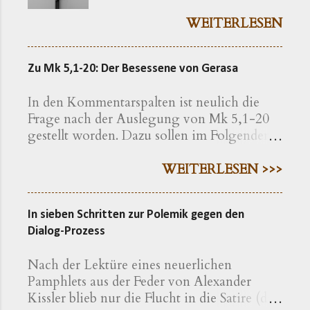
bekommen ( kreuzerlass.de ).
Der Vorgang gibt sich im
WEITERLESEN
Ursprung freilich als eine recht
bayerische Angelegenheit zu
Zu Mk 5,1-20: Der Besessene von Gerasa
erkennen. Die »Ökumenische
Erklärung katholischer und
In den Kommentarspalten ist neulich die
evangelischer Professoren und
Frage nach der Auslegung von Mk 5,1-20
Hochschullehrer der Theologie
gestellt worden. Dazu sollen im Folgenden
zum bayerischen Kreuzerlass am
einige exegetische Hinweise gegeben
1.6.2018« wird nachfolgend
werden. Der Text findet sich in der
WEITERLESEN >>>
präzisiert als eine Erklärung von
Einheitsübersetzung hier , in der
»aus Bayern stammenden oder
Lutherübersetzung hier , nach der
in Bayern lehrenden
In sieben Schritten zur Polemik gegen den
Elberfelder Bibel hier Eine erweiterte
christlichen Theologen« – so
Dialog-Prozess
Geschichte Auf den ersten Blick macht die
werden die Erstunterzeichner
Geschichte einen klar gegliederten
vorgestellt. Dass Bayern noch
Nach der Lektüre eines neuerlichen
Eindruck: Sie bietet eine Einleitung, in der
auf eine Weise der Tradition
Pamphlets aus der Feder von Alexander
die Situation geschildert und die Krankheit
verbunden ist, wie es andere
Kissler blieb nur die Flucht in die Satire (die
beschrieben wird (VV.1-5); sie erzählt die
Landstriche nicht mehr kennen,