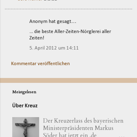
Anonym hat gesagt…
K
... die beste Aller-Zeiten-Nörglerei aller
o
Zeiten!
m
5. April 2012 um 14:11
m
e
Kommentar veröffentlichen
n
t
a
Meistgelesen
r
e
Über Kreuz
Der Kreuzerlass des bayerischen
Ministerpräsidenten Markus
Söder hat jetzt ein .de