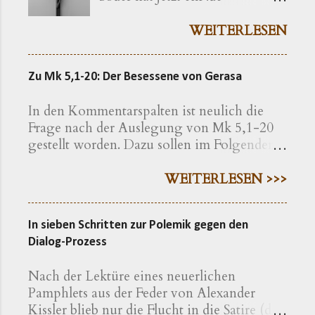
bekommen ( kreuzerlass.de ).
Der Vorgang gibt sich im
WEITERLESEN
Ursprung freilich als eine recht
bayerische Angelegenheit zu
Zu Mk 5,1-20: Der Besessene von Gerasa
erkennen. Die »Ökumenische
Erklärung katholischer und
In den Kommentarspalten ist neulich die
evangelischer Professoren und
Frage nach der Auslegung von Mk 5,1-20
Hochschullehrer der Theologie
gestellt worden. Dazu sollen im Folgenden
zum bayerischen Kreuzerlass am
einige exegetische Hinweise gegeben
1.6.2018« wird nachfolgend
werden. Der Text findet sich in der
WEITERLESEN >>>
präzisiert als eine Erklärung von
Einheitsübersetzung hier , in der
»aus Bayern stammenden oder
Lutherübersetzung hier , nach der
in Bayern lehrenden
In sieben Schritten zur Polemik gegen den
Elberfelder Bibel hier Eine erweiterte
christlichen Theologen« – so
Dialog-Prozess
Geschichte Auf den ersten Blick macht die
werden die Erstunterzeichner
Geschichte einen klar gegliederten
vorgestellt. Dass Bayern noch
Nach der Lektüre eines neuerlichen
Eindruck: Sie bietet eine Einleitung, in der
auf eine Weise der Tradition
Pamphlets aus der Feder von Alexander
die Situation geschildert und die Krankheit
verbunden ist, wie es andere
Kissler blieb nur die Flucht in die Satire (die
beschrieben wird (VV.1-5); sie erzählt die