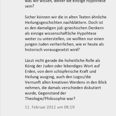
was wir wissen, weiter die einzige Hypothese
a
sein?
r
e
Sicher können wir die in alten Texten ähnliche
Heilungsgeschichten nachblättern. Doch ist
es den damaligen jüd.-griechischen Denkern
als einzige wissenschaftliche Hypohtese
weiter zu unterstellen, sie wollten nur einen
jungen Juden verherrlichen, wie er heute als
historisch vorausgesetzt wird?
Lässt nicht gerade die hoheitliche Rolle als
König der Juden oder lebendiges Wort auf
Erden, von dem schöpferische Kraft und
Heilung ausging, auch den Logos/die
Vernunft allen kreativen Werdens in den Blick
nehmen, die damals verschieden diskutiert
wurde, Gegenstand der
Theologie/Philosophie war?
11. Februar 2012 um 08:19