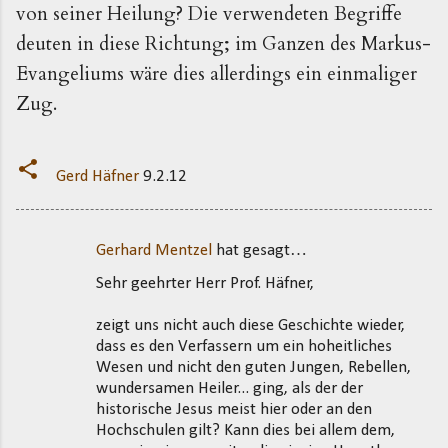
von seiner Heilung? Die verwendeten Begriffe
deuten in diese Richtung; im Ganzen des Markus-
Evangeliums wäre dies allerdings ein einmaliger
Zug.
Gerd Häfner
9.2.12
Gerhard Mentzel
hat gesagt…
K
Sehr geehrter Herr Prof. Häfner,
o
m
zeigt uns nicht auch diese Geschichte wieder,
m
dass es den Verfassern um ein hoheitliches
Wesen und nicht den guten Jungen, Rebellen,
e
wundersamen Heiler... ging, als der der
n
historische Jesus meist hier oder an den
t
Hochschulen gilt? Kann dies bei allem dem,