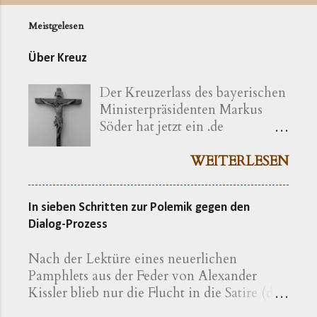
Meistgelesen
Über Kreuz
Der Kreuzerlass des bayerischen
Ministerpräsidenten Markus
Söder hat jetzt ein .de
bekommen ( kreuzerlass.de ).
Der Vorgang gibt sich im
WEITERLESEN
Ursprung freilich als eine recht
bayerische Angelegenheit zu
In sieben Schritten zur Polemik gegen den
erkennen. Die »Ökumenische
Dialog-Prozess
Erklärung katholischer und
evangelischer Professoren und
Nach der Lektüre eines neuerlichen
Hochschullehrer der Theologie
Pamphlets aus der Feder von Alexander
zum bayerischen Kreuzerlass am
Kissler blieb nur die Flucht in die Satire (die
1.6.2018« wird nachfolgend
Warnung vor Nebenwirkungen ist also zu
präzisiert als eine Erklärung von