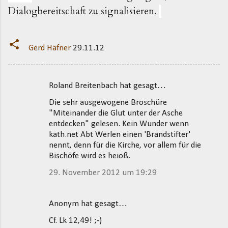
Dialogbereitschaft zu signalisieren.
Gerd Häfner
29.11.12
Roland Breitenbach hat gesagt…
K
Die sehr ausgewogene Broschüre
o
"Miteinander die Glut unter der Asche
m
entdecken" gelesen. Kein Wunder wenn
m
kath.net Abt Werlen einen 'Brandstifter'
nennt, denn für die Kirche, vor allem für die
e
Bischöfe wird es heioß.
n
29. November 2012 um 19:29
t
a
Anonym hat gesagt…
r
e
Cf. Lk 12,49! ;-)