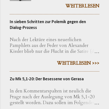
Der Vorgang gibt sich im
WEITERLESEN
Ursprung freilich als eine recht
bayerische Angelegenheit zu
In sieben Schritten zur Polemik gegen den
erkennen. Die »Ökumenische
Dialog-Prozess
Erklärung katholischer und
evangelischer Professoren und
Nach der Lektüre eines neuerlichen
Hochschullehrer der Theologie
Pamphlets aus der Feder von Alexander
zum bayerischen Kreuzerlass am
Kissler blieb nur die Flucht in die Satire (die
1.6.2018« wird nachfolgend
Warnung vor Nebenwirkungen ist also zu
präzisiert als eine Erklärung von
beachten). Der folgende fiktive Text ist ein
WEITERLESEN >>>
»aus Bayern stammenden oder
Strategiepapier der fiktiven Beratungsfirma
in Bayern lehrenden
PolemicConsult , in dem sich die
christlichen Theologen« – so
Zu Mk 5,1-20: Der Besessene von Gerasa
Anweisungen finden, nach denen die
werden die Erstunterzeichner
Kolumne in The European geschrieben ist.
vorgestellt. Dass Bayern noch
In den Kommentarspalten ist neulich die
1. Lassen Sie sich von Rückschlägen nicht
auf eine Weise der Tradition
Frage nach der Auslegung von Mk 5,1-20
entmutigen und denken Sie an Ihre Erfolge.
verbunden ist, wie es andere
gestellt worden. Dazu sollen im Folgenden
Der Versuch, mithilfe eines » Vatikan-
Landstriche nicht mehr kennen,
einige exegetische Hinweise gegeben