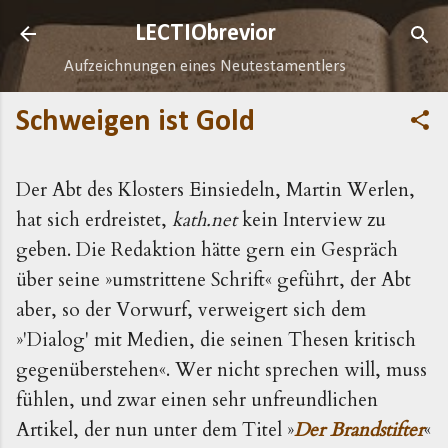
Direkt zum Hauptbereich
LECTIObrevior
Aufzeichnungen eines Neutestamentlers
Schweigen ist Gold
Der Abt des Klosters Einsiedeln, Martin Werlen,
hat sich erdreistet,
kath.net
kein Interview zu
geben. Die Redaktion hätte gern ein Gespräch
über seine »umstrittene Schrift« geführt, der Abt
aber, so der Vorwurf, verweigert sich dem
»'Dialog' mit Medien, die seinen Thesen kritisch
gegenüberstehen«. Wer nicht sprechen will, muss
fühlen, und zwar einen sehr unfreundlichen
Artikel, der nun unter dem Titel »
Der Brandstifter
«