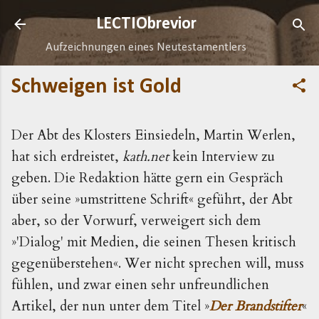
Direkt zum Hauptbereich
LECTIObrevior
Aufzeichnungen eines Neutestamentlers
Schweigen ist Gold
Der Abt des Klosters Einsiedeln, Martin Werlen,
hat sich erdreistet,
kath.net
kein Interview zu
geben. Die Redaktion hätte gern ein Gespräch
über seine »umstrittene Schrift« geführt, der Abt
aber, so der Vorwurf, verweigert sich dem
»'Dialog' mit Medien, die seinen Thesen kritisch
gegenüberstehen«. Wer nicht sprechen will, muss
fühlen, und zwar einen sehr unfreundlichen
Artikel, der nun unter dem Titel »
Der Brandstifter
«