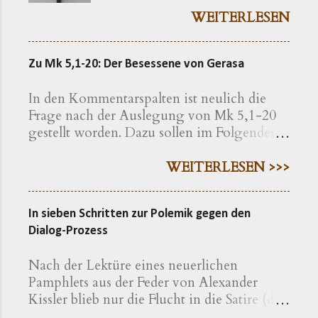
Der Vorgang gibt sich im
WEITERLESEN
Ursprung freilich als eine recht
bayerische Angelegenheit zu
Zu Mk 5,1-20: Der Besessene von Gerasa
erkennen. Die »Ökumenische
Erklärung katholischer und
In den Kommentarspalten ist neulich die
evangelischer Professoren und
Frage nach der Auslegung von Mk 5,1-20
Hochschullehrer der Theologie
gestellt worden. Dazu sollen im Folgenden
zum bayerischen Kreuzerlass am
einige exegetische Hinweise gegeben
1.6.2018« wird nachfolgend
werden. Der Text findet sich in der
WEITERLESEN >>>
präzisiert als eine Erklärung von
Einheitsübersetzung hier , in der
»aus Bayern stammenden oder
Lutherübersetzung hier , nach der
in Bayern lehrenden
In sieben Schritten zur Polemik gegen den
Elberfelder Bibel hier Eine erweiterte
christlichen Theologen« – so
Dialog-Prozess
Geschichte Auf den ersten Blick macht die
werden die Erstunterzeichner
Geschichte einen klar gegliederten
vorgestellt. Dass Bayern noch
Nach der Lektüre eines neuerlichen
Eindruck: Sie bietet eine Einleitung, in der
auf eine Weise der Tradition
Pamphlets aus der Feder von Alexander
die Situation geschildert und die Krankheit
verbunden ist, wie es andere
Kissler blieb nur die Flucht in die Satire (die
beschrieben wird (VV.1-5); sie erzählt die
Landstriche nicht mehr kennen,
Warnung vor Nebenwirkungen ist also zu