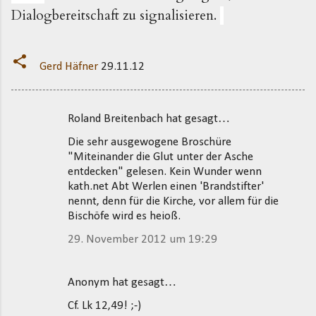
Dialogbereitschaft zu signalisieren.
Gerd Häfner
29.11.12
Roland Breitenbach hat gesagt…
K
Die sehr ausgewogene Broschüre
o
"Miteinander die Glut unter der Asche
m
entdecken" gelesen. Kein Wunder wenn
m
kath.net Abt Werlen einen 'Brandstifter'
nennt, denn für die Kirche, vor allem für die
e
Bischöfe wird es heioß.
n
29. November 2012 um 19:29
t
a
Anonym hat gesagt…
r
e
Cf. Lk 12,49! ;-)