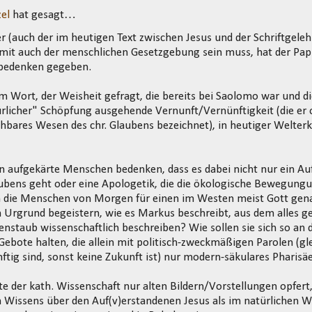
el
hat gesagt…
r (auch der im heutigen Text zwischen Jesus und der Schriftgele
mit auch der menschlichen Gesetzgebung sein muss, hat der Pap
bedenken gegeben.
m Wort, der Weisheit gefragt, die bereits bei Saolomo war und d
rlicher" Schöpfung ausgehende Vernunft/Vernünftigkeit (die er o
ehbares Wesen des chr. Glaubens bezeichnet), in heutiger Welte
en aufgekärte Menschen bedenken, dass es dabei nicht nur ein A
ubens geht oder eine Apologetik, die die ökologische Bewegung
ch die Menschen von Morgen für einen im Westen meist Gott g
 Urgrund begeistern, wie es Markus beschreibt, aus dem alles g
enstaub wissenschaftlich beschreiben? Wie sollen sie sich so an 
Gebote halten, die allein mit politisch-zweckmäßigen Parolen (gl
nftig sind, sonst keine Zukunft ist) nur modern-säkulares Pharisä
ite der kath. Wissenschaft nur alten Bildern/Vorstellungen opfert
 Wissens über den Auf(v)erstandenen Jesus als im natürlichen 