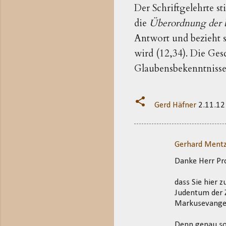
Der Schriftgelehrte s
die
Überordnung der 
Antwort und bezieht s
wird (12,34). Die Ges
Glaubensbekenntnisses
Gerd Häfner
2.11.12
Gerhard Mentz
K
Danke Herr Pro
o
m
dass Sie hier 
m
Judentum der Ze
Markusevangel
e
n
Denn genau so 