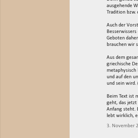
t
ausgehende Wei
Tradition bzw.
a
r
Auch der Vorst
e
Besserwissers 
Geboten daher
brauchen wir s
Aus dem gesam
griechische D
metaphysisch k
und auf den u
und sein wird.
Beim Text ist 
geht, das jetz
Anfang steht. E
lebt wirklich, 
3. November 