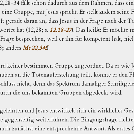
,28-34 fällt schon dadurch aus dem Rahmen, dass ein
t eine Gruppe, mit Jesus spricht. Er stellt zudem seine 
ft gerade daran an, dass Jesus in der Frage nach der 
ortet hat (12,28; s.
12,18-27
). Das heißt: Er möchte m
 Frage besprechen, weil er ihn für kompetent hält, nich
28; anders
Mt 22,34f
).
ird keiner bestimmten Gruppe zugeordnet. Da er wie Je
auben an die Totenauferstehung teilt, könnte er den 
r Schluss nicht, denn das Spektrum damaliger Schriftgel
 durch die uns bekannten Gruppen abgedeckt wird.
elehrten und Jesus entwickelt sich ein wirkliches Ges
e gegenseitig weiterführen. Die Eingangsfrage richtet 
auch zunächst eine entsprechende Antwort. Als erstes G