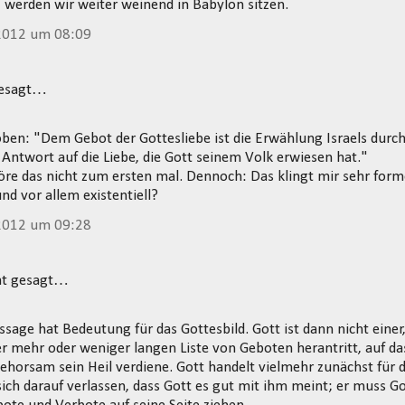
werden wir weiter weinend in Babylon sitzen.
2012 um 08:09
gesagt…
oben: "Dem Gebot der Gottesliebe ist die Erwählung Israels durch
t Antwort auf die Liebe, die Gott seinem Volk erwiesen hat."
höre das nicht zum ersten mal. Dennoch: Das klingt mir sehr for
nd vor allem existentiell?
2012 um 09:28
t gesagt…
ssage hat Bedeutung für das Gottesbild. Gott ist dann nicht eine
er mehr oder weniger langen Liste von Geboten herantritt, auf d
ehorsam sein Heil verdiene. Gott handelt vielmehr zunächst für
ch darauf verlassen, dass Gott es gut mit ihm meint; er muss Go