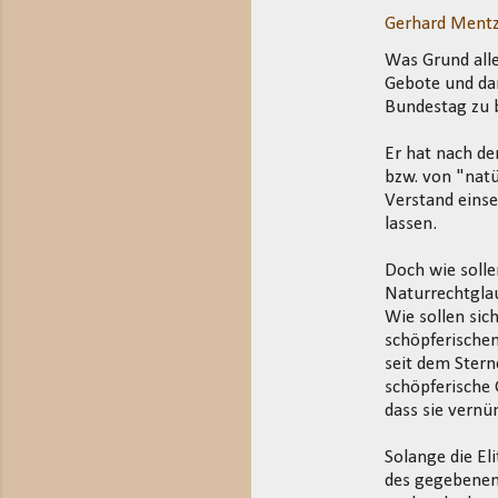
Gerhard Mentz
Was Grund alle
Gebote und da
Bundestag zu 
Er hat nach de
bzw. von "natü
Verstand eins
lassen.
Doch wie soll
Naturrechtgla
Wie sollen si
schöpferischen
seit dem Stern
schöpferische 
dass sie vernü
Solange die El
des gegebenen