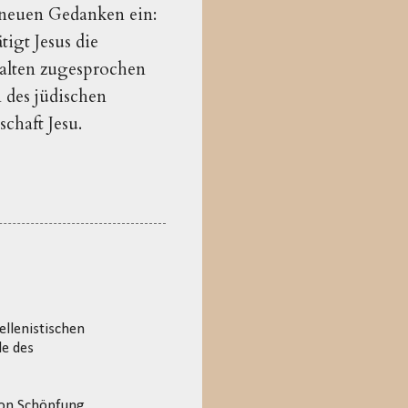
n neuen Gedanken ein:
tigt Jesus die
halten zugesprochen
n des jüdischen
schaft Jesu.
ellenistischen
le des
von Schöpfung