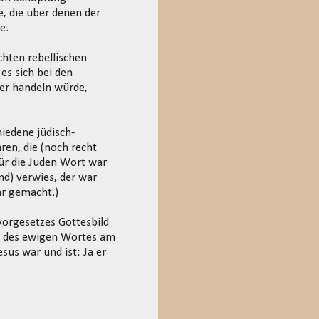
, die über denen der
e.
chten rebellischen
es sich bei den
er handeln würde,
iedene jüdisch-
en, die (noch recht
für die Juden Wort war
d) verwies, der war
ar gemacht.)
vorgesetzes Gottesbild
n" des ewigen Wortes am
sus war und ist: Ja er