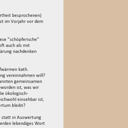
hrtheit besprochenen)
st im Vorjahr vor dem
iese "schöpferische"
ft auch als mit
rkärung nachdenken
ufwärmen kath.
ung vereinnahmen will?
enannten gemeinsamen
eworden ist, was wir
die ökologisch-
eichwohl einsehbar ist,
ertum bleibt?
, statt in Auswertung
Werden lebendiges Wort