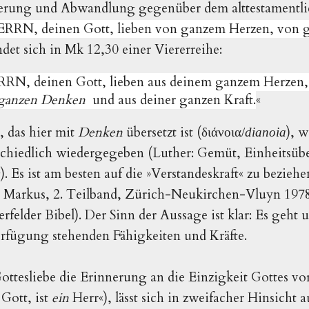
iterung und Abwandlung gegenüber dem alttestamentli
HERRN, deinen Gott, lieben von ganzem Herzen, von g
indet sich in Mk 12,30 einer Viererreihe:
RRN, deinen Gott, lieben aus deinem ganzem Herzen,
 ganzen Denken
und aus deiner ganzen Kraft.
«
, das hier mit
Denken
übersetzt ist (
), w
διάνοια/
dianoia
chiedlich wiedergegeben (Luther: Gemüt, Einheitsüb
Es ist am besten auf die »Verstandeskraft« zu beziehe
Markus, 2. Teilband, Zürich-Neukirchen-Vluyn 1978,
erfelder Bibel). Der Sinn der Aussage ist klar: Es geht 
fügung stehenden Fähigkeiten und Kräfte.
ttesliebe die Erinnerung an die Einzigkeit Gottes vo
 Gott, ist
ein
Herr«), lässt sich in zweifacher Hinsicht