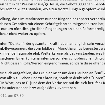
sheit in der Person Josua/gr. Jesus, die Gebote gegeben. Gebote
 des Tempelkultes standen, wo alten Vorstellungen geopfert wurd
ellung, dass im Markustext nur der Jünger eines später verherrli
dessen Gespräch mit einem Schriftgelehrten mitgeschnitten hat, 
 nur um nächtlich-göttliche Eingebungen an einen Reformpredig
icher nicht weiter zu opfern.
ten "Denken", der gesamten Kraft haben anfänglich sehr versch
enk-Bewegungen, die vom bildlosen Monotheismus begeistert war
lingende) rationale phil. Welterkärung als das verstanden, was 
nsagbaren Einen (ungenannten personalen schöpferischen Urgrun
 (Nicht dessen Rolle/Person eingenommen, sondern diese offenb
mir auch aufgefallen, dass es hier nicht um den Glauben an "ein" 
t von allen zu lieben und zu ehren ist, sondern denkendes "Höre
in Wort, das m.E. (und dem der Verfasser, auf die sich berufen) Je
er ist auferstanden bzw. aufgeklärt zu verstehen.
2012 um 07:39