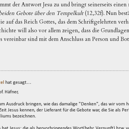
timmt der Antwort Jesu zu und bringt seinerseits eine
beiden Gebote über den Tempelkult
(12,32f). Nun bestä
ie auf das Reich Gottes, das dem Schriftgelehrten ver
chichte will also vor allem zeigen, dass die Grundlage
 vereinbar sind mit dem Anschluss an Person und Bot
el
hat gesagt…
f. Häfner,
zum Ausdruck bringen, wie das damalige "Denken", das wir vom h
it Jesus kennen, der Lieferant für die Gebote war, die Sie als Per
iums bezeichnen.
hat Jesus: die als hervorbringendes Wort(hebr. Vernunft) bzw. 