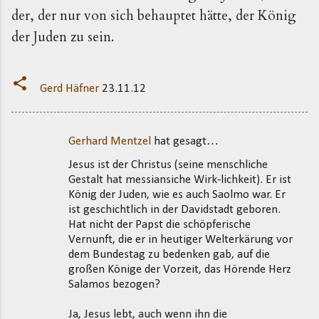
der, der nur von sich behauptet hätte, der König
der Juden zu sein.
Gerd Häfner
23.11.12
Gerhard Mentzel
hat gesagt…
K
Jesus ist der Christus (seine menschliche
o
Gestalt hat messiansiche Wirk-lichkeit). Er ist
m
König der Juden, wie es auch Saolmo war. Er
m
ist geschichtlich in der Davidstadt geboren.
Hat nicht der Papst die schöpferische
e
Vernunft, die er in heutiger Welterkärung vor
n
dem Bundestag zu bedenken gab, auf die
t
großen Könige der Vorzeit, das Hörende Herz
Salamos bezogen?
a
r
Ja, Jesus lebt, auch wenn ihn die