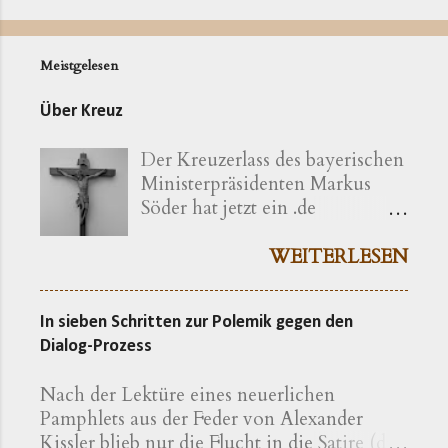
Meistgelesen
Über Kreuz
Der Kreuzerlass des bayerischen
Ministerpräsidenten Markus
Söder hat jetzt ein .de
bekommen ( kreuzerlass.de ).
Der Vorgang gibt sich im
WEITERLESEN
Ursprung freilich als eine recht
bayerische Angelegenheit zu
In sieben Schritten zur Polemik gegen den
erkennen. Die »Ökumenische
Dialog-Prozess
Erklärung katholischer und
evangelischer Professoren und
Nach der Lektüre eines neuerlichen
Hochschullehrer der Theologie
Pamphlets aus der Feder von Alexander
zum bayerischen Kreuzerlass am
Kissler blieb nur die Flucht in die Satire (die
1.6.2018« wird nachfolgend