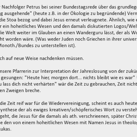
 Nachfolger Petrus bei seiner Bundestagsrede über das grundleg
 ausgehende" (heute z.B. in der Ökologie zu begründende) Vern
ie Stoa bezog und dabei Jesus erneut verleugnete. Ähnlich, wie 
 ein hoheitliches Wesen und den damals diskutierten Logos/Welt
die Welt weiter im Glauben an einen Wanderguru lässt, der als Wor
icht worden wäre. (Was weder Juden noch Griechen in ihrer univ
Monoth./Bundes zu unterstellen ist).
ch auf neue Weise nachdenken müssen.
nsere Pfarrerin zur Interpretation der Jahreslosung von der zukü
esungen: "Heute hier, morgen dort... nichts bleibt wie es war"
lass dich nicht verhärten" wär die Zeit zu gebrauchen, Zeit nich
den Zweigen breche.
die Zeit reif war für die Wiedervereinigung, scheint es auch heu
 Synthese der als ewiges kreativen/schöpferisches Wort zu verst
eht, die Jesus für die damals als ath. verschrieenen, später Chr
ie den von einem hoheitlichen Wesen mit Namen Jesus in theolo
Lukas.