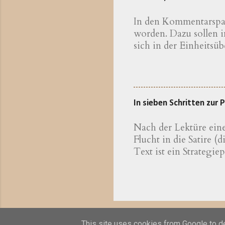
kennen,
In den Kommentarspalt
Theolog
worden. Dazu sollen 
bayeris
sich in der Einheitsüb
sichtli
hier Eine erweiterte 
Die Unt
gegliederten Eindruck:
Krankheit beschrieben
Dämon (VV.6-13) und 
In sieben Schritten zur
Geheilten selbst (VV
Doppelungen, auffal
Nach der Lektüre eine
Flucht in die Satire 
Text ist ein Strategie
Anweisungen finden, 
sich von Rückschlägen
eines » Vatikan-Dossi
diagnostizieren, ist 
ad acta legen müsste. 
eine wirkungsvoll zug
This site uses cookies from Google to del