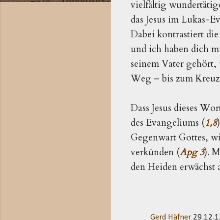
vielfältig wundertäti
das Jesus im Lukas-Ev
Dabei kontrastiert 
und ich haben dich m
seinem Vater gehört, 
Weg – bis zum Kreuz 
Dass Jesus dieses Wort
des Evangeliums (
1,8
Gegenwart Gottes, wir
verkünden (
Apg 3
). 
den Heiden erwächst a
Gerd Häfner
29.12.1