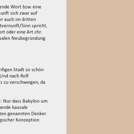
ende Wort bzw. eine
unft sich zwar auf
er auch im dritten
vernunft/Sinn spricht,
t oder eine Art chr.
ersalen Neubegründung
nfigen Stadt so schön
 Und nach Rolf
ts zu verschweigen, da
te: Nur dass Babylon um
ehende kausale
isten genannten Denker
gischer Konzeption