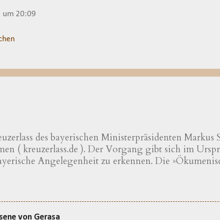
3 um 20:09
chen
uzerlass des bayerischen Ministerpräsidenten Markus Sö
n ( kreuzerlass.de ). Der Vorgang gibt sich im Urspru
bayerische Angelegenheit zu erkennen. Die »Ökumenis
scher und evangelischer Professoren und Hochschulle
erischen Kreuzerlass am 1.6.2018« wird nachfolgend pr
ng von »aus Bayern stammenden oder in Bayern lehren
en« – so werden die Erstunterzeichner vorgestellt. D
ssene von Gerasa
ise der Tradition verbunden ist, wie es andere Landst