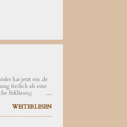
der hat jetzt ein .de
ng freilich als eine
che Erklärung
hrer der Theologie
äzisiert als eine
WEITERLESEN
den christlichen
ass Bayern noch auf
riche nicht mehr