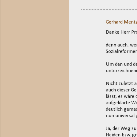
Gerhard Mentz
K
Danke Herr Pro
o
m
denn auch, wen
m
Sozialreformer
e
Um den und de
n
unterzeichnend
t
Nicht zuletzt 
a
auch dieser Ge
r
lässt, es wäre
e
aufgeklärte We
deutlich gemac
nun universal 
Ja, der Weg zu
Heiden bzw. gr