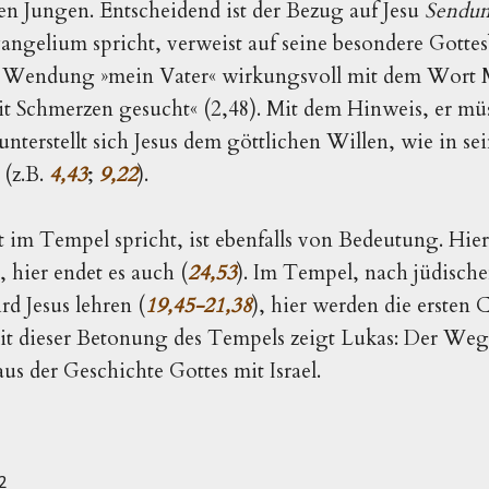
gen Jungen. Entscheidend ist der Bezug auf Jesu
Sendu
angelium spricht, verweist auf seine besondere Gottes
die Wendung
»
mein Vater
«
wirkungsvoll mit dem Wort 
it Schmerzen gesucht
« 
(2,48). Mit dem Hinweis, er mü
unterstellt sich Jesus dem göttlichen Willen, wie in s
(z.B.
4,43
;
9,22
).
 im Tempel spricht, ist ebenfalls von Bedeutung. Hier 
), hier endet es auch (
24,53
). Im Tempel, nach jüdisch
d Jesus lehren (
19,45-21,38
), hier werden die ersten
Mit dieser Betonung des Tempels zeigt Lukas: Der We
us der Geschichte Gottes mit Israel.
2