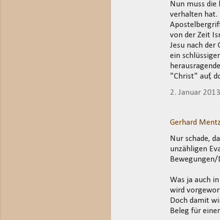
Nun muss die l
verhalten hat.
Apostelbergrif
von der Zeit Is
Jesu nach der 
ein schlüssige
herausragende
"Christ" auf, 
2. Januar 201
Gerhard Mentz
Nur schade, da
unzähligen Eva
Bewegungen/Dis
Was ja auch in
wird vorgeworf
Doch damit wir
Beleg für eine