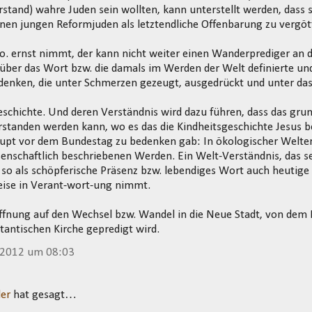
tand) wahre Juden sein wollten, kann unterstellt werden, dass si
nen jungen Reformjuden als letztendliche Offenbarung zu vergöt
. ernst nimmt, der kann nicht weiter einen Wanderprediger an d
ber das Wort bzw. die damals im Werden der Welt definierte und 
enken, die unter Schmerzen gezeugt, ausgedrückt und unter das 
schichte. Und deren Verständnis wird dazu führen, dass das gr
rstanden werden kann, wo es das die Kindheitsgeschichte Jesus 
upt vor dem Bundestag zu bedenken gab: In ökologischer Welter
enschaftlich beschriebenen Werden. Ein Welt-Verständnis, das s
so als schöpferische Präsenz bzw. lebendiges Wort auch heutige
eise in Verant-wort-ung nimmt.
ffnung auf den Wechsel bzw. Wandel in die Neue Stadt, von dem
tantischen Kirche gepredigt wird.
 2012 um 08:03
ler
hat gesagt…