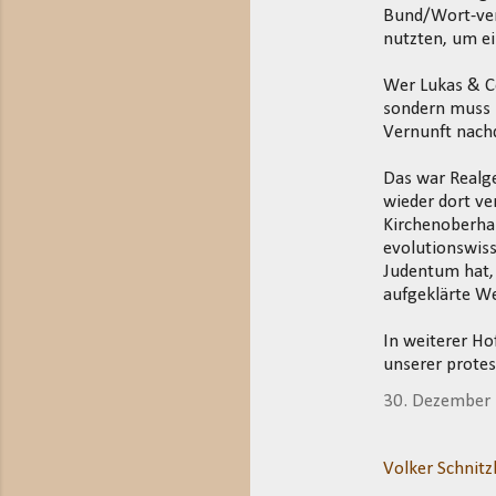
Bund/Wort-vers
nutzten, um ei
Wer Lukas & Co
sondern muss ü
Vernunft nachd
Das war Realge
wieder dort ve
Kirchenoberha
evolutionswiss
Judentum hat, 
aufgeklärte W
In weiterer Ho
unserer protes
30. Dezember
Volker Schnitz