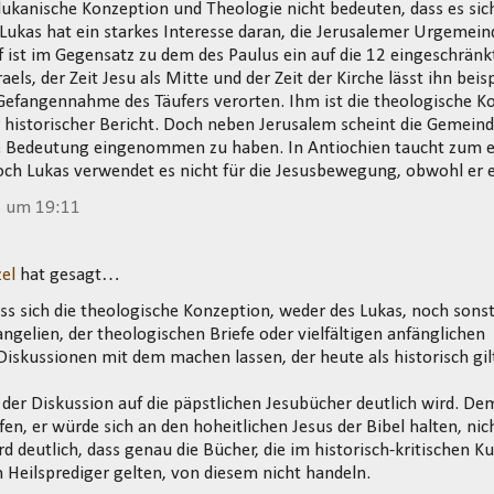
ukanische Konzeption und Theologie nicht bedeuten, dass es sich 
 Lukas hat ein starkes Interesse daran, die Jerusalemer Urgemeinde
f ist im Gegensatz zu dem des Paulus ein auf die 12 eingeschränk
raels, der Zeit Jesu als Mitte und der Zeit der Kirche lässt ihn beis
Gefangennahme des Täufers verorten. Ihm ist die theologische Ko
r historischer Bericht. Doch neben Jerusalem scheint die Gemein
 Bedeutung eingenommen zu haben. In Antiochien taucht zum e
doch Lukas verwendet es nicht für die Jesusbewegung, obwohl er 
3 um 19:11
el
hat gesagt…
ss sich die theologische Konzeption, weder des Lukas, noch sonst
ngelien, der theologischen Briefe oder vielfältigen anfänglichen
kussionen mit dem machen lassen, der heute als historisch gil
 der Diskussion auf die päpstlichen Jesubücher deutlich wird. D
en, er würde sich an den hoheitlichen Jesus der Bibel halten, nic
d deutlich, dass genau die Bücher, die im historisch-kritischen Ku
n Heilsprediger gelten, von diesem nicht handeln.