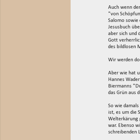
Auch wenn der
"von Schöpfung
Salomo sowie d
Jesusbuch über
aber sich und 
Gott verherrl
des bildlosen 
Wir werden do
Aber wie hat u
Hannes Wader g
Biermanns "Du 
das Grün aus 
So wie damals 
ist, es um die
Welterkärung g
war. Ebenso w
schreibenden 