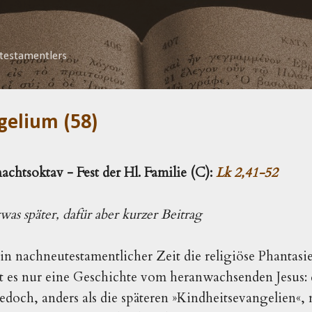
Direkt zum Hauptbereich
testamentlers
gelium (58)
chtsoktav - Fest der Hl. Familie (C):
Lk 2,41-52
was später, dafür aber kurzer Beitrag
in nachneutestamentlicher Zeit die religiöse Phantasie
 es nur eine Geschichte vom heranwachsenden Jesus: 
edoch, anders als die späteren
»
Kindheitsevangelien
«
, 