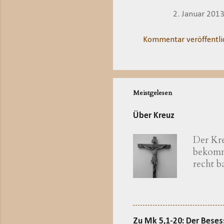
2. Januar 201
Kommentar veröffentli
Meistgelesen
Über Kreuz
Der Kre
bekomme
recht 
katholi
zum bay
Erkläru
Theolog
Zu Mk 5,1-20: Der Bese
eine We