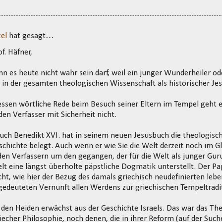
el
hat gesagt…
f. Häfner,
n es heute nicht wahr sein darf, weil ein junger Wunderheiler od
 in der gesamten theologischen Wissenschaft als historischer Jesu
ssen wörtliche Rede beim Besuch seiner Eltern im Tempel geht e
en Verfasser mit Sicherheit nicht.
auch Benedikt XVI. hat in seinem neuen Jesusbuch die theologis
schichte belegt. Auch wenn er wie Sie die Welt derzeit noch im G
 den Verfassern um den gegangen, der für die Welt als junger Guru
lt eine längst überholte päpstliche Dogmatik unterstellt. Der Pap
ht, wie hier der Bezug des damals griechisch neudefinierten leb
gedeuteten Vernunft allen Werdens zur griechischen Tempeltradit
 den Heiden erwächst aus der Geschichte Israels. Das war das T
iecher Philosophie, noch denen, die in ihrer Reform (auf der Su