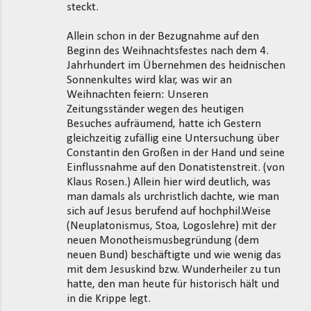
t
steckt.
a
Allein schon in der Bezugnahme auf den
r
Beginn des Weihnachtsfestes nach dem 4.
e
Jahrhundert im Übernehmen des heidnischen
Sonnenkultes wird klar, was wir an
Weihnachten feiern: Unseren
Zeitungsständer wegen des heutigen
Besuches aufräumend, hatte ich Gestern
gleichzeitig zufällig eine Untersuchung über
Constantin den Großen in der Hand und seine
Einflussnahme auf den Donatistenstreit. (von
Klaus Rosen.) Allein hier wird deutlich, was
man damals als urchristlich dachte, wie man
sich auf Jesus berufend auf hochphil.Weise
(Neuplatonismus, Stoa, Logoslehre) mit der
neuen Monotheismusbegründung (dem
neuen Bund) beschäftigte und wie wenig das
mit dem Jesuskind bzw. Wunderheiler zu tun
hatte, den man heute für historisch hält und
in die Krippe legt.