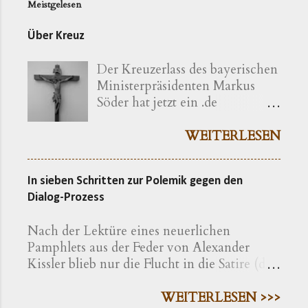
Meistgelesen
Über Kreuz
Der Kreuzerlass des bayerischen
Ministerpräsidenten Markus
Söder hat jetzt ein .de
bekommen ( kreuzerlass.de ).
Der Vorgang gibt sich im
WEITERLESEN
Ursprung freilich als eine recht
bayerische Angelegenheit zu
In sieben Schritten zur Polemik gegen den
erkennen. Die »Ökumenische
Dialog-Prozess
Erklärung katholischer und
evangelischer Professoren und
Nach der Lektüre eines neuerlichen
Hochschullehrer der Theologie
Pamphlets aus der Feder von Alexander
zum bayerischen Kreuzerlass am
Kissler blieb nur die Flucht in die Satire (die
1.6.2018« wird nachfolgend
Warnung vor Nebenwirkungen ist also zu
präzisiert als eine Erklärung von
beachten). Der folgende fiktive Text ist ein
WEITERLESEN >>>
»aus Bayern stammenden oder