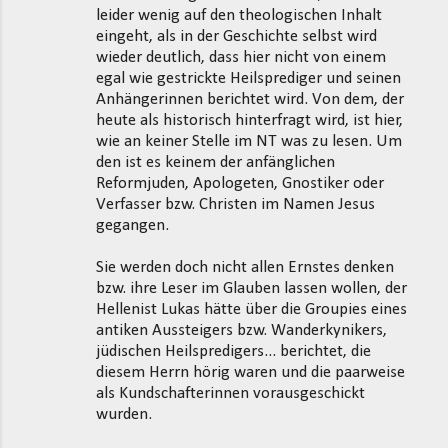
leider wenig auf den theologischen Inhalt
e
eingeht, als in der Geschichte selbst wird
n
wieder deutlich, dass hier nicht von einem
t
egal wie gestrickte Heilsprediger und seinen
Anhängerinnen berichtet wird. Von dem, der
a
heute als historisch hinterfragt wird, ist hier,
r
wie an keiner Stelle im NT was zu lesen. Um
e
den ist es keinem der anfänglichen
Reformjuden, Apologeten, Gnostiker oder
Verfasser bzw. Christen im Namen Jesus
gegangen.
Sie werden doch nicht allen Ernstes denken
bzw. ihre Leser im Glauben lassen wollen, der
Hellenist Lukas hätte über die Groupies eines
antiken Aussteigers bzw. Wanderkynikers,
jüdischen Heilspredigers... berichtet, die
diesem Herrn hörig waren und die paarweise
als Kundschafterinnen vorausgeschickt
wurden.