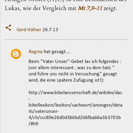
Lukas, wie der Vergleich mit
Mt 7,9-11
zeigt.
Gerd Häfner
26.7.13
Regina
hat gesagt…
K
Beim "Vater Unser"-Gebet las ich folgendes :
o
(vor allem interessant , was zu dem Satz "
m
und führe uns nicht in Versuchung" gesagt
m
wird, die eine spätere Zufügung ist!):
e
http://www.bibelwissenschaft.de/wibilex/das
n
-
t
bibellexikon/lexikon/sachwort/anzeigen/deta
ils/vaterunser-
a
4/ch/ccc89e26d0d386bd268fba66a3b3703b
r
/#h9
e