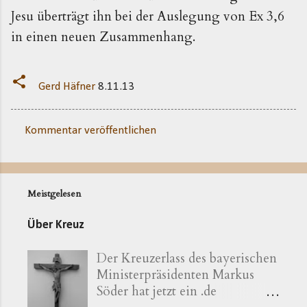
Jesu überträgt ihn bei der Auslegung von Ex 3,6
in einen neuen Zusammenhang.
Gerd Häfner
8.11.13
Kommentar veröffentlichen
K
o
m
Meistgelesen
m
e
Über Kreuz
n
Der Kreuzerlass des bayerischen
t
Ministerpräsidenten Markus
a
Söder hat jetzt ein .de
r