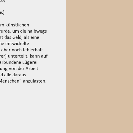
us)
us)
om künstlichen
wurde, um die halbwegs
t das Geld, als eine
ne entwickelte
 aber noch fehlerhaft
er) unterteilt, kann auf
verbundene Lügerei
lung von der Arbeit
 alle daraus
 Menschen" anzulasten.