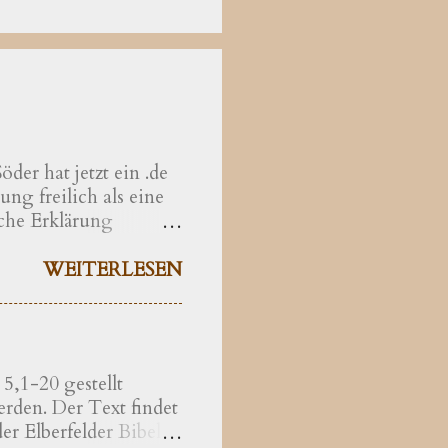
der hat jetzt ein .de
ng freilich als eine
che Erklärung
hrer der Theologie
äzisiert als eine
WEITERLESEN
den christlichen
ass Bayern noch auf
riche nicht mehr
Bayern lehrender
5,1-20 gestellt
ht der Stärkung der
rden. Der Text findet
präsidenten, dem
er Elberfelder Bibel
d den Erlass verpasst.