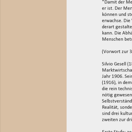
"Damit der Men
er ist. Der Me
können und st
erwachse. Die 
derart gestalt
kann. Die Abhän
Menschen betr
(Vorwort zur 
Silvio Gesell (
Marktwirtschaf
Jahr 1906. Sei
(1916), in de
die rein techn
nötig gewesen 
Selbstverständ
Realität, sond
sind drei kult
zweiten zur dri