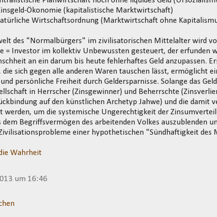
entralistische Planwirtschaft noch ohne liquides Geld (Ursozialism
Zinsgeld-Ökonomie (kapitalistische Marktwirtschaft)
Natürliche Wirtschaftsordnung (Marktwirtschaft ohne Kapitalism
lt des "Normalbürgers" im zivilisatorischen Mittelalter wird v
e = Investor im kollektiv Unbewussten gesteuert, der erfunden 
enschheit an ein darum bis heute fehlerhaftes Geld anzupassen. Ers
 die sich gegen alle anderen Waren tauschen lässt, ermöglicht ei
 und persönliche Freiheit durch Geldersparnisse. Solange das Geld
ellschaft in Herrscher (Zinsgewinner) und Beherrschte (Zinsverlier
Rückbindung auf den künstlichen Archetyp Jahwe) und die damit 
et werden, um die systemische Ungerechtigkeit der Zinsumvertei
s dem Begriffsvermögen des arbeitenden Volkes auszublenden und
ivilisationsprobleme einer hypothetischen "Sündhaftigkeit des
die Wahrheit
2013 um 16:46
chen