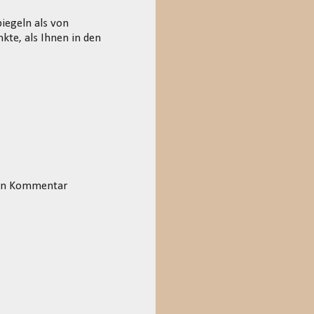
iegeln als von
te, als Ihnen in den
esen Kommentar