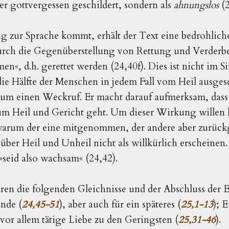
der gottvergessen geschildert, sondern als
ahnungslos
(
g zur Sprache kommt, erhält der Text eine bedrohlich
durch die Gegenüberstellung von Rettung und Verderb
n«, d.h. gerettet werden (24,40f). Dies ist nicht im S
 die Hälfte der Menschen in jedem Fall vom Heil ausges
 um einen Weckruf. Er macht darauf aufmerksam, dass 
um Heil und Gericht geht. Um dieser Wirkung willen l
warum der eine mitgenommen, der andere aber zurück
über Heil und Unheil nicht als willkürlich erscheinen.
»seid also wachsam« (24,42).
ären die folgenden Gleichnisse und der Abschluss der E
Ende (
24,45-51
), aber auch für ein späteres (
25,1-13
); 
 vor allem tätige Liebe zu den Geringsten (
25,31-46
).