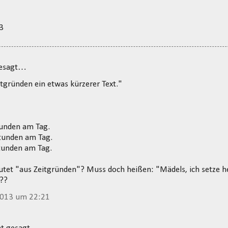
3
gesagt…
tgründen ein etwas kürzerer Text."
tunden am Tag.
Stunden am Tag.
tunden am Tag.
utet "aus Zeitgründen"? Muss doch heißen: "Mädels, ich setze h
???
2013 um 22:21