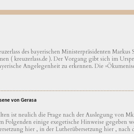
uzerlass des bayerischen Ministerpräsidenten Markus Sö
n ( kreuzerlass.de ). Der Vorgang gibt sich im Urspru
bayerische Angelegenheit zu erkennen. Die »Ökumenis
scher und evangelischer Professoren und Hochschulle
erischen Kreuzerlass am 1.6.2018« wird nachfolgend pr
ng von »aus Bayern stammenden oder in Bayern lehren
en« – so werden die Erstunterzeichner vorgestellt. D
ssene von Gerasa
ise der Tradition verbunden ist, wie es andere Landst
 mag ich, ein nicht aus Bayern stammender, aber in 
en ist neulich die Frage nach der Auslegung von Mk 
e, sehr. Der Kreuzerlass dient aber in erster Linie nic
im Folgenden einige exegetische Hinweise gegeben we
chen Tradition, sondern der des bayerischen Minister
ersetzung hier , in der Lutherübersetzung hier , nach d
ch daran gelegen war, dass auch in Ostfriesland nieman