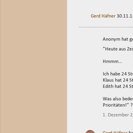
Gerd Häfner
30.11.1
Anonym hat 
K
"Heute aus Zei
o
m
Hmmm...
m
Ich habe 24 S
e
Klaus hat 24 
n
Edith hat 24 S
t
Was also bede
a
Prioritäten!" 
r
1. Dezember 
e