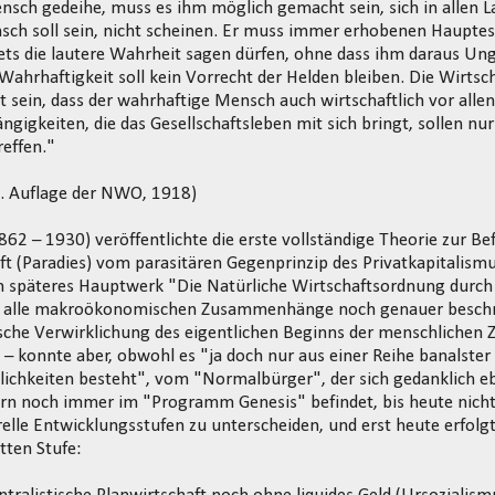
sch gedeihe, muss es ihm möglich gemacht sein, sich in allen L
nsch soll sein, nicht scheinen. Er muss immer erhobenen Haupte
ets die lautere Wahrheit sagen dürfen, ohne dass ihm daraus U
Wahrhaftigkeit soll kein Vorrecht der Helden bleiben. Die Wirt
et sein, dass der wahrhaftige Mensch auch wirtschaftlich vor all
gigkeiten, die das Gesellschaftsleben mit sich bringt, sollen nur
effen."
3. Auflage der NWO, 1918)
1862 – 1930) veröffentlichte die erste vollständige Theorie zur Be
t (Paradies) vom parasitären Gegenprinzip des Privatkapitalismu
n späteres Hauptwerk "Die Natürliche Wirtschaftsordnung durch 
m alle makroökonomischen Zusammenhänge noch genauer beschri
ische Verwirklichung des eigentlichen Beginns der menschlichen Z
– konnte aber, obwohl es "ja doch nur aus einer Reihe banalster
lichkeiten besteht", vom "Normalbürger", der sich gedanklich eb
ern noch immer im "Programm Genesis" befindet, bis heute nich
urelle Entwicklungsstufen zu unterscheiden, und erst heute erfol
tten Stufe: