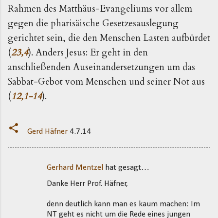
Rahmen des Matthäus-Evangeliums vor allem
gegen die pharisäische Gesetzesauslegung
gerichtet sein, die den Menschen Lasten aufbürdet
(
23,4
). Anders Jesus: Er geht in den
anschließenden Auseinandersetzungen um das
Sabbat-Gebot vom Menschen und seiner Not aus
(
12,1-14
).
Gerd Häfner
4.7.14
Gerhard Mentzel
hat gesagt…
K
Danke Herr Prof. Häfner,
o
m
denn deutlich kann man es kaum machen: Im
m
NT geht es nicht um die Rede eines jungen