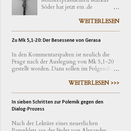
Söder hat jetzt ein .de
bekommen ( kreuzerlass.de ).
Der Vorgang gibt sich im
WEITERLESEN
Ursprung freilich als eine recht
bayerische Angelegenheit zu
Zu Mk 5,1-20: Der Besessene von Gerasa
erkennen. Die »Ökumenische
Erklärung katholischer und
In den Kommentarspalten ist neulich die
evangelischer Professoren und
Frage nach der Auslegung von Mk 5,1-20
Hochschullehrer der Theologie
gestellt worden. Dazu sollen im Folgenden
zum bayerischen Kreuzerlass am
einige exegetische Hinweise gegeben
1.6.2018« wird nachfolgend
werden. Der Text findet sich in der
WEITERLESEN >>>
präzisiert als eine Erklärung von
Einheitsübersetzung hier , in der
»aus Bayern stammenden oder
Lutherübersetzung hier , nach der
in Bayern lehrenden
In sieben Schritten zur Polemik gegen den
Elberfelder Bibel hier Eine erweiterte
christlichen Theologen« – so
Dialog-Prozess
Geschichte Auf den ersten Blick macht die
werden die Erstunterzeichner
Geschichte einen klar gegliederten
vorgestellt. Dass Bayern noch
Nach der Lektüre eines neuerlichen
Eindruck: Sie bietet eine Einleitung, in der
auf eine Weise der Tradition
Pamphlets aus der Feder von Alexander