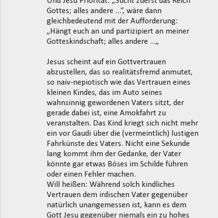
Und Jesu Priorität: „Sucht zuerst das Reich
Gottes; alles andere ...“, wäre dann
gleichbedeutend mit der Aufforderung:
„Hängt euch an und partizipiert an meiner
Gotteskindschaft; alles andere ...„
Jesus scheint auf ein Gottvertrauen
abzustellen, das so realitätsfremd anmutet,
so naiv-nepiotisch wie das Vertrauen eines
kleinen Kindes, das im Auto seines
wahnsinnig gewordenen Vaters sitzt, der
gerade dabei ist, eine Amokfahrt zu
veranstalten. Das Kind kriegt sich nicht mehr
ein vor Gaudi über die (vermeintlich) lustigen
Fahrkünste des Vaters. Nicht eine Sekunde
lang kommt ihm der Gedanke, der Vater
könnte gar etwas Böses im Schilde führen
oder einen Fehler machen.
Will heißen: Während solch kindliches
Vertrauen dem irdischen Vater gegenüber
natürlich unangemessen ist, kann es dem
Gott Jesu gegenüber niemals ein zu hohes