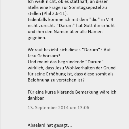
Ich weiß nicht, ob es statthaft, an dieser
m
Stelle eine Frage zur Sonntagsepistel zu
stellen (Phil 2,6-11).
e
Jedenfalls komme ich mit dem "dio" in V. 9
n
nicht zurecht: "Darum" hat Gott ihn erhöht
t
und ihm den Namen über alle Namen
gegeben.
a
r
Worauf bezieht sich dieses "Darum"? Auf
e
Jesu Gehorsam?
Und meint das begründende "Darum"
wirklich, dass Jesu Wohlverhalten der Grund
für seine Erhöhung ist, dass diese somit als
Belohnung zu verstehen ist?
Für eine kurze klärende Bemerkung wäre ich
dankbar.
13. September 2014 um 13:06
Abaelard hat gesagt…