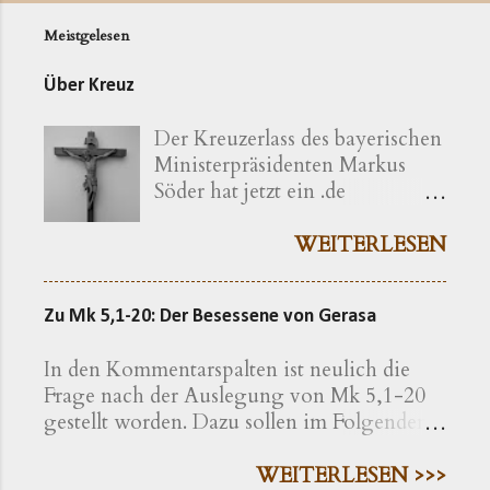
Meistgelesen
Über Kreuz
Der Kreuzerlass des bayerischen
Ministerpräsidenten Markus
Söder hat jetzt ein .de
bekommen ( kreuzerlass.de ).
Der Vorgang gibt sich im
WEITERLESEN
Ursprung freilich als eine recht
bayerische Angelegenheit zu
Zu Mk 5,1-20: Der Besessene von Gerasa
erkennen. Die »Ökumenische
Erklärung katholischer und
In den Kommentarspalten ist neulich die
evangelischer Professoren und
Frage nach der Auslegung von Mk 5,1-20
Hochschullehrer der Theologie
gestellt worden. Dazu sollen im Folgenden
zum bayerischen Kreuzerlass am
einige exegetische Hinweise gegeben
1.6.2018« wird nachfolgend
werden. Der Text findet sich in der
WEITERLESEN >>>
präzisiert als eine Erklärung von