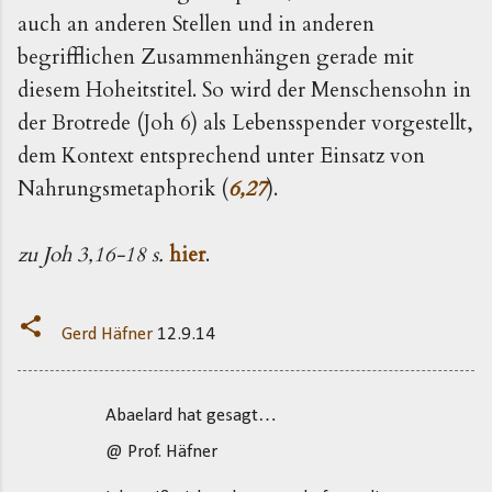
auch an anderen Stellen und in anderen
begrifflichen Zusammenhängen gerade mit
diesem Hoheitstitel. So wird der Menschensohn in
der Brotrede (Joh 6) als Lebensspender vorgestellt,
dem Kontext entsprechend unter Einsatz von
Nahrungsmetaphorik (
6,27
).
zu Joh 3,16-18 s.
hier
.
Gerd Häfner
12.9.14
Abaelard hat gesagt…
K
@ Prof. Häfner
o
m