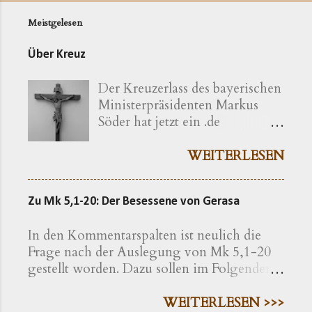
Meistgelesen
Über Kreuz
Der Kreuzerlass des bayerischen
Ministerpräsidenten Markus
Söder hat jetzt ein .de
bekommen ( kreuzerlass.de ).
Der Vorgang gibt sich im
WEITERLESEN
Ursprung freilich als eine recht
bayerische Angelegenheit zu
Zu Mk 5,1-20: Der Besessene von Gerasa
erkennen. Die »Ökumenische
Erklärung katholischer und
In den Kommentarspalten ist neulich die
evangelischer Professoren und
Frage nach der Auslegung von Mk 5,1-20
Hochschullehrer der Theologie
gestellt worden. Dazu sollen im Folgenden
zum bayerischen Kreuzerlass am
einige exegetische Hinweise gegeben
1.6.2018« wird nachfolgend
werden. Der Text findet sich in der
WEITERLESEN >>>
präzisiert als eine Erklärung von