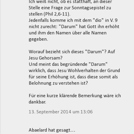
Ich weiß nicht, ob es statthaft, an dieser
m
Stelle eine Frage zur Sonntagsepistel zu
stellen (Phil 2,6-11).
e
Jedenfalls komme ich mit dem "dio" in V. 9
n
nicht zurecht: "Darum" hat Gott ihn erhöht
t
und ihm den Namen über alle Namen
gegeben.
a
r
Worauf bezieht sich dieses "Darum"? Auf
e
Jesu Gehorsam?
Und meint das begründende "Darum"
wirklich, dass Jesu Wohlverhalten der Grund
für seine Erhöhung ist, dass diese somit als
Belohnung zu verstehen ist?
Für eine kurze klärende Bemerkung wäre ich
dankbar.
13. September 2014 um 13:06
Abaelard hat gesagt…