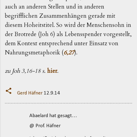
auch an anderen Stellen und in anderen
begrifflichen Zusammenhängen gerade mit
diesem Hoheitstitel. So wird der Menschensohn in
der Brotrede (Joh 6) als Lebensspender vorgestellt,
dem Kontext entsprechend unter Einsatz von
Nahrungsmetaphorik (
6,27
).
zu Joh 3,16-18 s.
hier
.
Gerd Häfner
12.9.14
Abaelard hat gesagt…
K
@ Prof. Häfner
o
m